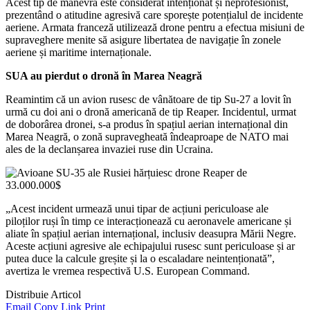
Acest tip de manevră este considerat intenționat și neprofesionist,
prezentând o atitudine agresivă care sporește potențialul de incidente
aeriene. Armata franceză utilizează drone pentru a efectua misiuni de
supraveghere menite să asigure libertatea de navigație în zonele
aeriene și maritime internaționale.
SUA au pierdut o dronă în Marea Neagră
Reamintim că un avion rusesc de vânătoare de tip Su-27 a lovit în
urmă cu doi ani o dronă americană de tip Reaper. Incidentul, urmat
de doborârea dronei, s-a produs în spațiul aerian internațional din
Marea Neagră, o zonă supravegheată îndeaproape de NATO mai
ales de la declanșarea invaziei ruse din Ucraina.
„Acest incident urmează unui tipar de acțiuni periculoase ale
piloților ruși în timp ce interacționează cu aeronavele americane și
aliate în spațiul aerian internațional, inclusiv deasupra Mării Negre.
Aceste acțiuni agresive ale echipajului rusesc sunt periculoase și ar
putea duce la calcule greșite și la o escaladare neintenționată”,
avertiza le vremea respectivă U.S. European Command.
Distribuie Articol
Email
Copy Link
Print