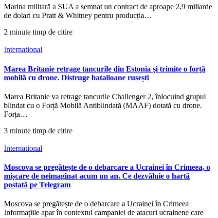
Marina militară a SUA a semnat un contract de aproape 2,9 miliarde
de dolari cu Pratt & Whitney pentru producția…
2 minute timp de citire
International
Marea Britanie retrage tancurile din Estonia și trimite o forță
mobilă cu drone. Distruge batalioane rusești
Marea Britanie va retrage tancurile Challenger 2, înlocuind grupul
blindat cu o Forță Mobilă Antiblindată (MAAF) dotată cu drone.
Forța…
3 minute timp de citire
International
Moscova se pregătește de o debarcare a Ucrainei în Crimeea, o
mișcare de neimaginat acum un an. Ce dezvăluie o hartă
postată pe Telegram
Moscova se pregătește de o debarcare a Ucrainei în Crimeea
Informațiile apar în contextul campaniei de atacuri ucrainene care