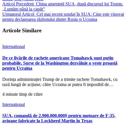
Articol Precedent
China amenință SUA, după discursul lui Trump.
„Luptăm până la capăt”
Urmatorul Articol
Cel mai recent sondaj în SUA: Cine este vinovat
pentru declanșarea războiului dintre Rusia și Ucraina
Articole Similare
International
De ce livările de rachete americane Tomahawk sunt puțin
probabile. Surse de la Washington dezvăluie o veste proastă
pentru Ucraina
Dorința administrației Trump de a trimite rachete Tomahawk, cu
rază lungă de acțiune, către Ucraina ar putea fi imposibil de…
4 minute timp de citire
International
SUA, comandă de 2.900.000.000$ pentru motoare de F-35,
avioane fabricate la Lockheed Martin în Texas