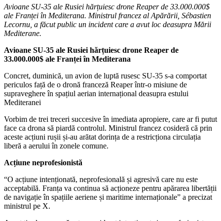
Avioane SU-35 ale Rusiei hărțuiesc drone Reaper de 33.000.000$
ale Franței în Mediterana. Ministrul francez al Apărării, Sébastien
Lecornu, a făcut public un incident care a avut loc deasupra Mării
Mediterane.
Avioane SU-35 ale Rusiei hărțuiesc drone Reaper de
33.000.000$ ale Franței în Mediterana
Concret, duminică, un avion de luptă rusesc SU-35 s-a comportat
periculos față de o dronă franceză Reaper într-o misiune de
supraveghere în spațiul aerian internațional deasupra estului
Mediteranei
Vorbim de trei treceri succesive în imediata apropiere, care ar fi putut
face ca drona să piardă controlul. Ministrul francez cosideră că prin
aceste acțiuni rușii și-au arătat dorința de a restricționa circulația
liberă a aerului în zonele comune.
Acțiune neprofesionistă
“O acțiune intenționată, neprofesională și agresivă care nu este
acceptabilă. Franța va continua să acționeze pentru apărarea libertății
de navigație în spațiile aeriene și maritime internaționale” a precizat
ministrul pe X.