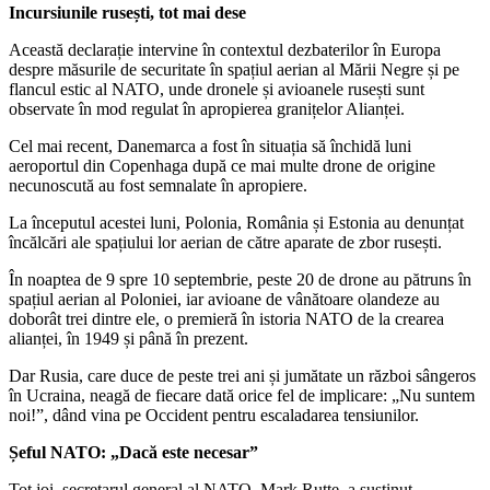
Incursiunile rusești, tot mai dese
Această declarație intervine în contextul dezbaterilor în Europa
despre măsurile de securitate în spațiul aerian al Mării Negre și pe
flancul estic al NATO, unde dronele și avioanele rusești sunt
observate în mod regulat în apropierea granițelor Alianței.
Cel mai recent, Danemarca a fost în situația să închidă luni
aeroportul din Copenhaga după ce mai multe drone de origine
necunoscută au fost semnalate în apropiere.
La începutul acestei luni, Polonia, România și Estonia au denunțat
încălcări ale spațiului lor aerian de către aparate de zbor rusești.
În noaptea de 9 spre 10 septembrie, peste 20 de drone au pătruns în
spațiul aerian al Poloniei, iar avioane de vânătoare olandeze au
doborât trei dintre ele, o premieră în istoria NATO de la crearea
alianței, în 1949 și până în prezent.
Dar Rusia, care duce de peste trei ani și jumătate un război sângeros
în Ucraina, neagă de fiecare dată orice fel de implicare: „Nu suntem
noi!”, dând vina pe Occident pentru escaladarea tensiunilor.
Șeful NATO: „Dacă este necesar”
Tot joi, secretarul general al NATO, Mark Rutte, a susținut