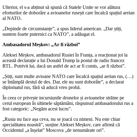
Ulterior, el s-a abținut să spună că Statele Unite se vor alătura
eforturilor de doborâre a avioanelor rusești care încalcă spațiul aerian
al NATO.
„Depinde de circumstanțe”, a spus liderul american. „Dar știți,
suntem foarte puternici ca NATO”, a adăugat el.
Ambasadorul Meșkov: „Ar fi război”
Aleksei Meșkov, ambasadorul Rusiei în Franța, a reacționat joi la
această declarație a lui Donald Trump la postul de radio francez
RTL. Potrivit lui, dacă un astfel de act ar fi comis, „ar fi război”.
„Știți, sunt multe avioane NATO care încalcă spațiul aerian rus, (…)
se întâmplă destul de des. Dar, ele nu sunt doborâte”, a declarat
diplomatul rus, fără să aducă vreo probă.
În ceea ce privește incursiunile dronelor și avioanelor străine pe
cerul european în ultimele săptămâni, răspunsul ambasadorului rus a
fost categoric: „Negăm acest lucru”.
„Rusia nu face așa ceva, nu se joacă cu nimeni. Nu este chiar
specialitatea noastră”, susține Aleksei Meșkov, care afirmă că
Occidentul „a înșelat” Moscova „de nenumărate ori”.