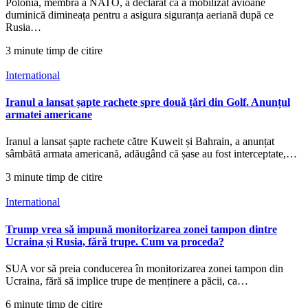
Polonia, membră a NATO, a declarat că a mobilizat avioane
duminică dimineața pentru a asigura siguranța aeriană după ce
Rusia…
3 minute timp de citire
International
Iranul a lansat șapte rachete spre două țări din Golf. Anunțul
armatei americane
Iranul a lansat șapte rachete către Kuweit și Bahrain, a anunțat
sâmbătă armata americană, adăugând că șase au fost interceptate,…
3 minute timp de citire
International
Trump vrea să impună monitorizarea zonei tampon dintre
Ucraina și Rusia, fără trupe. Cum va proceda?
SUA vor să preia conducerea în monitorizarea zonei tampon din
Ucraina, fără să implice trupe de menținere a păcii, ca…
6 minute timp de citire