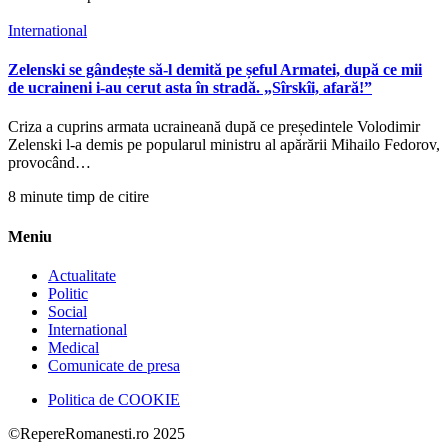
International
Zelenski se gândește să-l demită pe șeful Armatei, după ce mii
de ucraineni i-au cerut asta în stradă. „Sîrskîi, afară!”
Criza a cuprins armata ucraineană după ce președintele Volodimir
Zelenski l-a demis pe popularul ministru al apărării Mihailo Fedorov,
provocând…
8 minute timp de citire
Meniu
Actualitate
Politic
Social
International
Medical
Comunicate de presa
Politica de COOKIE
©RepereRomanesti.ro 2025