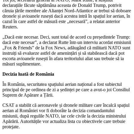
declarațiile făcute săptămâna aceasta de Donald Trump, potrivit
căruia țările membre ale Alianței Nord-Atlantice ar trebui să doboare
dronele și avioanele rusești dacă acestea intră în spațiul lor aerian, în
cazul în care astfel de măsură este „necesară”, a relatat anterior
Reuters.
„Dacă este necesar. Deci, sunt total de acord cu președintele Trump:
dacă este necesar”, a declarat Rutte într-un interviu acordat emisiunii
„Fox & Friends” de la Fox News, adăugând că militarii NATO sunt
instruiți să evalueze astfel de amenințări și să stabilească dacă pot
escorta avioanele rusești în afara teritoriului aliat sau trebuie să ia
măsuri suplimentare.
Decizia luată de România
În România, securitatea spațiului aerian național a fost subiectul
principal de pe ordinea de zi a ședinței pe care a avut-o joi Consiliul
Suprem de Apărare a Țării.
CSAT a stabilit că aeronavele și dronele militare care încalcă spațiul
aerian al României vor fi doborâte la decizia comandantului
misiunii, după regulile NATO, iar cele civile la decizia ministrului
Apărării. Autoritățile vor actualiza lista cu obiectivele care trebuie
protejate.