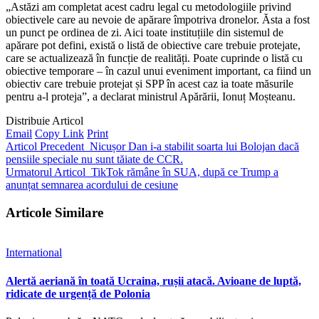
„Astăzi am completat acest cadru legal cu metodologiile privind
obiectivele care au nevoie de apărare împotriva dronelor. Ăsta a fost
un punct pe ordinea de zi. Aici toate instituțiile din sistemul de
apărare pot defini, există o listă de obiective care trebuie protejate,
care se actualizează în funcție de realități. Poate cuprinde o listă cu
obiective temporare – în cazul unui eveniment important, ca fiind un
obiectiv care trebuie protejat și SPP în acest caz ia toate măsurile
pentru a-l proteja”, a declarat ministrul Apărării, Ionuț Moșteanu.
Distribuie Articol
Email
Copy Link
Print
Articol Precedent
Nicușor Dan i-a stabilit soarta lui Bolojan dacă
pensiile speciale nu sunt tăiate de CCR.
Urmatorul Articol
TikTok rămâne în SUA, după ce Trump a
anunțat semnarea acordului de cesiune
Articole Similare
International
Alertă aeriană în toată Ucraina, rușii atacă. Avioane de luptă,
ridicate de urgență de Polonia