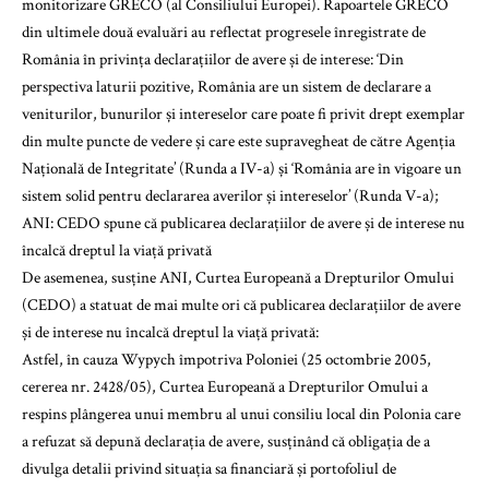
monitorizare GRECO (al Consiliului Europei). Rapoartele GRECO
din ultimele două evaluări au reflectat progresele înregistrate de
România în privința declarațiilor de avere și de interese: ‘Din
perspectiva laturii pozitive, România are un sistem de declarare a
veniturilor, bunurilor și intereselor care poate fi privit drept exemplar
din multe puncte de vedere și care este supravegheat de către Agenția
Națională de Integritate’ (Runda a IV-a) și ‘România are în vigoare un
sistem solid pentru declararea averilor și intereselor’ (Runda V-a);
ANI: CEDO spune că publicarea declarațiilor de avere și de interese nu
încalcă dreptul la viață privată
De asemenea, susține ANI, Curtea Europeană a Drepturilor Omului
(CEDO) a statuat de mai multe ori că publicarea declarațiilor de avere
și de interese nu încalcă dreptul la viață privată:
Astfel, în cauza Wypych împotriva Poloniei (25 octombrie 2005,
cererea nr. 2428/05), Curtea Europeană a Drepturilor Omului a
respins plângerea unui membru al unui consiliu local din Polonia care
a refuzat să depună declarația de avere, susținând că obligația de a
divulga detalii privind situația sa financiară și portofoliul de