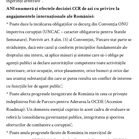
ingerințe arbitrare’”.
ANI enumeră și efectele deciziei CCR de azi cu privire la
angajamentele internaționale ale României:
* Poate duce la încălcarea obligațiilor ce decurg din Convenția ONU
împotriva corupției (UNCAC – caracter obligatoriu pentru Statele
Semnatare). Potrivit art. 8 alin. (5) al Convenției, ‘Fiecare stat parte se
străduiește, dacă este cazul și conform principiilor fundamentale ale
dreptului său intern, să aplice măsuri și sisteme care să-i oblige pe
agenții publici să declare autorităților competente toate activitățile
exterioare, orice ocupație, orice plasamente, orice bunuri și orice dar
sau avantaj substanțial din care ar putea rezulta un conflict de interese
cu funcțiile lor de agent public’;
* Poate afecta progresele înregistrate de România în ceea ce privește
îndeplinirea Foii de Parcurs pentru Aderarea la OCDE (Accesion
Roadmap). Un domeniu esențial cuprins în acest cadru de evaluare se
referă la ‘consolidarea guvernanței publice, integritatea și sporirea
eforturilor de combatere a corupției’;
* Poate anula progresele făcute de România în exercițiul de