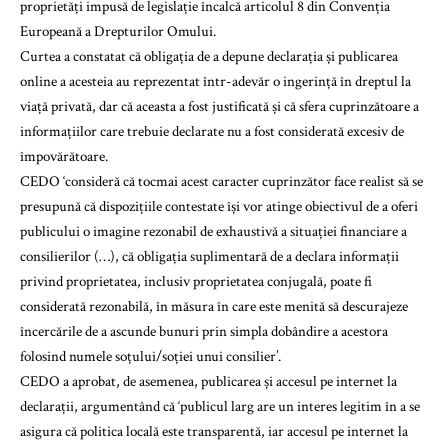
proprietăți impusă de legislație încalcă articolul 8 din Convenția
Europeană a Drepturilor Omului.
Curtea a constatat că obligația de a depune declarația și publicarea
online a acesteia au reprezentat într-adevăr o ingerință în dreptul la
viață privată, dar că aceasta a fost justificată și că sfera cuprinzătoare a
informațiilor care trebuie declarate nu a fost considerată excesiv de
împovărătoare.
CEDO ‘consideră că tocmai acest caracter cuprinzător face realist să se
presupună că dispozițiile contestate își vor atinge obiectivul de a oferi
publicului o imagine rezonabil de exhaustivă a situației financiare a
consilierilor (…), că obligația suplimentară de a declara informații
privind proprietatea, inclusiv proprietatea conjugală, poate fi
considerată rezonabilă, în măsura în care este menită să descurajeze
încercările de a ascunde bunuri prin simpla dobândire a acestora
folosind numele soțului/soției unui consilier’.
CEDO a aprobat, de asemenea, publicarea și accesul pe internet la
declarații, argumentând că ‘publicul larg are un interes legitim în a se
asigura că politica locală este transparentă, iar accesul pe internet la