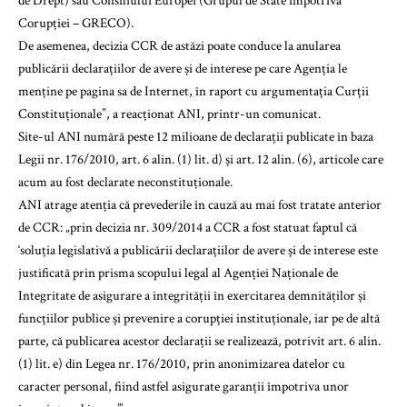
de Drept) sau Consiliului Europei (Grupul de State împotriva
Corupției – GRECO).
De asemenea, decizia CCR de astăzi poate conduce la anularea
publicării declarațiilor de avere și de interese pe care Agenția le
menține pe pagina sa de Internet, în raport cu argumentația Curții
Constituționale”, a reacționat ANI, printr-un comunicat.
Site-ul ANI numără peste 12 milioane de declarații publicate în baza
Legii nr. 176/2010, art. 6 alin. (1) lit. d) și art. 12 alin. (6), articole care
acum au fost declarate neconstituționale.
ANI atrage atenția că prevederile în cauză au mai fost tratate anterior
de CCR: „prin decizia nr. 309/2014 a CCR a fost statuat faptul că
‘soluția legislativă a publicării declarațiilor de avere și de interese este
justificată prin prisma scopului legal al Agenției Naționale de
Integritate de asigurare a integrității în exercitarea demnităților și
funcțiilor publice și prevenire a corupției instituționale, iar pe de altă
parte, că publicarea acestor declarații se realizează, potrivit art. 6 alin.
(1) lit. e) din Legea nr. 176/2010, prin anonimizarea datelor cu
caracter personal, fiind astfel asigurate garanții împotriva unor