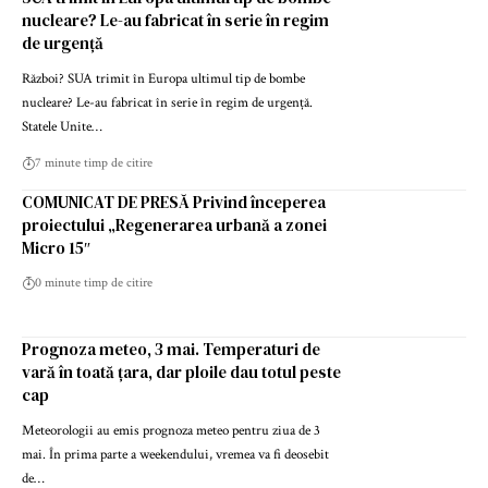
nucleare? Le-au fabricat în serie în regim
de urgență
Război? SUA trimit în Europa ultimul tip de bombe
nucleare? Le-au fabricat în serie în regim de urgență.
Statele Unite…
7 minute timp de citire
COMUNICAT DE PRESĂ Privind începerea
proiectului „Regenerarea urbană a zonei
Micro 15″
0 minute timp de citire
Prognoza meteo, 3 mai. Temperaturi de
vară în toată țara, dar ploile dau totul peste
cap
Meteorologii au emis prognoza meteo pentru ziua de 3
mai. În prima parte a weekendului, vremea va fi deosebit
de…