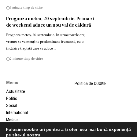
3 minute timp de citire
Prognoza meteo, 20 septembrie. Prima zi
de weekend aduce un nou val de căldură
Prognoza meteo, 20 septembrie. În următoarele ore,
vremea se va menține predominant frumoasă, cu o
încălzire treptată care va aduce…
2 minute timp de citire
Meniu
Politica de COOKIE
Actualitate
Politic
Social
International
Medical
Comunicate de presa
Folosim cookie-uri pentru a-ți oferi cea mai bună experiență
pe site-ul nostru.