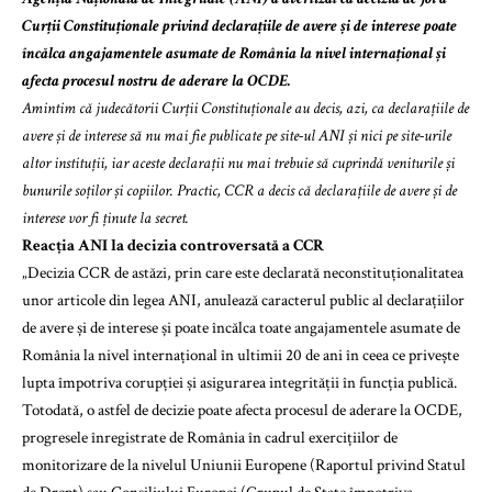
Curții Constituționale privind declarațiile de avere și de interese poate
încălca angajamentele asumate de România la nivel internațional și
afecta procesul nostru de aderare la OCDE.
Amintim că judecătorii Curții Constituționale au decis, azi, ca declarațiile de
avere și de interese să nu mai fie publicate pe site-ul ANI și nici pe site-urile
altor instituții, iar aceste declarații nu mai trebuie să cuprindă veniturile și
bunurile soților și copiilor. Practic, CCR a decis că declarațiile de avere și de
interese vor fi ținute la secret.
Reacția ANI la decizia controversată a CCR
„Decizia CCR de astăzi, prin care este declarată neconstituționalitatea
unor articole din legea ANI, anulează caracterul public al declarațiilor
de avere și de interese și poate încălca toate angajamentele asumate de
România la nivel internațional în ultimii 20 de ani în ceea ce privește
lupta împotriva corupției și asigurarea integrității în funcția publică.
Totodată, o astfel de decizie poate afecta procesul de aderare la OCDE,
progresele înregistrate de România în cadrul exercițiilor de
monitorizare de la nivelul Uniunii Europene (Raportul privind Statul