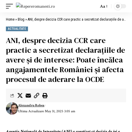
Aa
Home
»
Blog
»
ANI, despre decizia CCR care practic a secretizat declarațiile de avere și de interese: Poate încălca angajamentele României și afecta procesul de aderare la OCDE
ACTUALITATE
ANI, despre decizia CCR care
practic a secretizat declarațiile de
avere și de interese: Poate încălca
angajamentele României și afecta
procesul de aderare la OCDE
Alexandru Robea
Ultima Actualizare May 31, 2025 3:05 am
Agenția Națională de Integritate (ANI) a avertizat că decizia de joi a