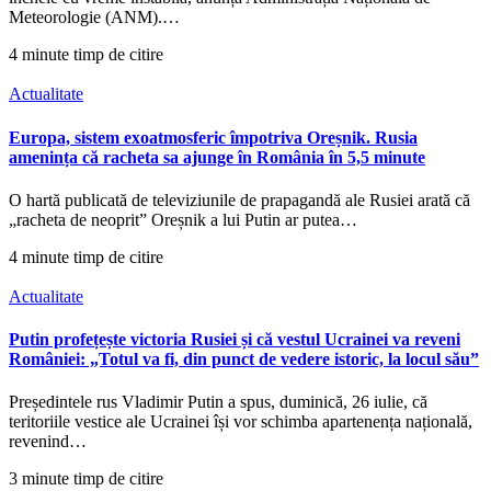
Meteorologie (ANM).…
4 minute timp de citire
Actualitate
Europa, sistem exoatmosferic împotriva Oreșnik. Rusia
amenința că racheta sa ajunge în România în 5,5 minute
O hartă publicată de televiziunile de prapagandă ale Rusiei arată că
„racheta de neoprit” Oreșnik a lui Putin ar putea…
4 minute timp de citire
Actualitate
Putin profețește victoria Rusiei și că vestul Ucrainei va reveni
României: „Totul va fi, din punct de vedere istoric, la locul său”
Președintele rus Vladimir Putin a spus, duminică, 26 iulie, că
teritoriile vestice ale Ucrainei își vor schimba apartenența națională,
revenind…
3 minute timp de citire