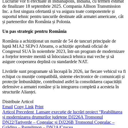
Lucrările vor fi efectuate în Indianapolis, Indiana, cu termen estimat
de finalizare 18 septembrie 2025. Compania Allison Transmission
Inc. a fost singura ofertantă și va asigura toate componentele și
suportul tehnic pentru tancurile destinate atât armatei americane, cât
și partenerilor din România și Polonia.
Un pas strategic pentru România
România a achiziționat un număr de 54 de tancuri principale de
luptă M1A2 SEPv3 Abrams, o achiziție aprobată oficial de
Congresul SUA în noiembrie 2023, într-un program de modernizare
a forțelor terestre menită să înlocuiască tehnica mai veche și să
asigure cooperarea deplină cu standardele NAT.
Livrările sunt programate să înceapă în 2026, iar fiecare vehicul va fi
echipat cu muniție compatibilă, sisteme electronice de comunicații și
protecție îmbunătățite, contribuind astfel la consolidarea capacității
defensive a armatei române și la integrarea completă a acesteia în
structurile Alianței.
Distribuie Articol
Email
Copy Link
Print
Articol Precedent
Lansare execuție de lucrări proiect “Reabilitarea
și modernizarea drumurilor județene DJ226A Tronsonul
DN22/Tariverde – Cogealac și DJ226B Tronsonul Cogealac –
Grădina – Pantelimon – DN2A/Crucea