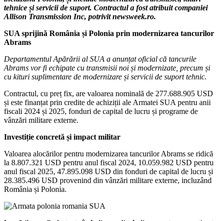
tehnice și servicii de suport. Contractul a fost atribuit companiei
Allison Transmission Inc, potrivit newsweek.ro.
SUA sprijină România și Polonia prin modernizarea tancurilor
Abrams
Departamentul Apărării al SUA a anunțat oficial că tancurile
Abrams vor fi echipate cu transmisii noi și modernizate, precum și
cu kituri suplimentare de modernizare și servicii de suport tehnic.
Contractul, cu preț fix, are valoarea nominală de 277.688.905 USD
și este finanțat prin credite de achiziții ale Armatei SUA pentru anii
fiscali 2024 și 2025, fonduri de capital de lucru și programe de
vânzări militare externe.
Investiție concretă și impact militar
Valoarea alocărilor pentru modernizarea tancurilor Abrams se ridică
la 8.807.321 USD pentru anul fiscal 2024, 10.059.982 USD pentru
anul fiscal 2025, 47.895.098 USD din fonduri de capital de lucru și
28.385.496 USD provenind din vânzări militare externe, incluzând
România și Polonia.