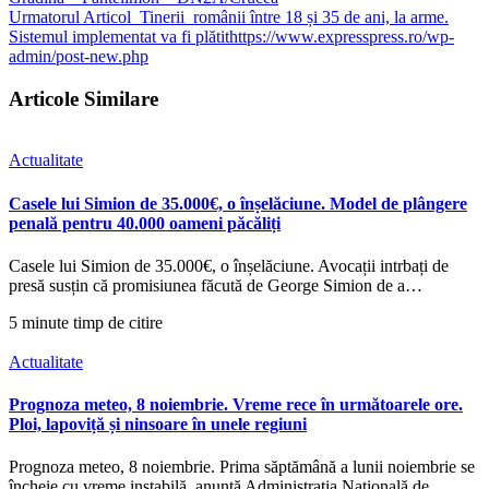
Urmatorul Articol
Tinerii românii între 18 și 35 de ani, la arme.
Sistemul implementat va fi plătithttps://www.expresspress.ro/wp-
admin/post-new.php
Articole Similare
Actualitate
Casele lui Simion de 35.000€, o înșelăciune. Model de plângere
penală pentru 40.000 oameni păcăliți
Casele lui Simion de 35.000€, o înșelăciune. Avocații intrbați de
presă susțin că promisiunea făcută de George Simion de a…
5 minute timp de citire
Actualitate
Prognoza meteo, 8 noiembrie. Vreme rece în următoarele ore.
Ploi, lapoviță și ninsoare în unele regiuni
Prognoza meteo, 8 noiembrie. Prima săptămână a lunii noiembrie se
încheie cu vreme instabilă, anunță Administrația Națională de