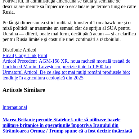
Potrivit lui, în administraţia americană se caută şi semnale de
descurajare menite să împiedice o escaladare pe termen lung de către
Rusia.
Pe lângă dimensiunea strict militară, transferul Tomahawk are şi o
miză politică: ar transmite un semnal clar de sprijin al SUA pentru
Ucraina — diferit, poate mai ferm, decât până acum — şi ar clarifica
pentru Rusia limitele şi costurile unei continuări a războiului.
Distribuie Articol
Email
Copy Link
Print
Articol Precedent
AGM-158 XR, noua rachetă mortală testată de
Lockheed Martin. Lovește cu precizie ținte la 1.800 km
Urmatorul Articol
De ce aleg tot mai mulți români produsele bio:
tendințe în agricultura ecologică din 2025
Articole Similare
International
Marea Britanie permite Statelor Unite să utilizeze bazele
militare britanice în operațiunile împotriva Iranului din
Strâmtoarea Ormuz / Trump spune că a fost decizie întârziată