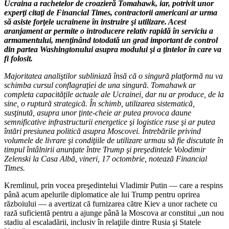
Ucraina a rachetelor de croazieră Tomahawk, iar, potrivit unor
experţi citaţi de Financial Times, contractorii americani ar urma
să asiste forţele ucrainene în instruire şi utilizare. Acest
aranjament ar permite o introducere relativ rapidă în serviciu a
armamentului, menţinând totodată un grad important de control
din partea Washingtonului asupra modului şi a ţintelor în care va
fi folosit.
Majoritatea analiştilor subliniază însă că o singură platformă nu va
schimba cursul conflagraţiei de una singură. Tomahawk ar
completa capacităţile actuale ale Ucrainei, dar nu ar produce, de la
sine, o ruptură strategică. În schimb, utilizarea sistematică,
susţinută, asupra unor ţinte-cheie ar putea provoca daune
semnificative infrastructurii energetice şi logistice ruse şi ar putea
întări presiunea politică asupra Moscovei. Întrebările privind
volumele de livrare şi condiţiile de utilizare urmau să fie discutate în
timpul întâlnirii anunţate între Trump şi preşedintele Volodimir
Zelenski la Casa Albă, vineri, 17 octombrie, notează Financial
Times.
Kremlinul, prin vocea preşedintelui Vladimir Putin — care a respins
până acum apelurile diplomatice ale lui Trump pentru oprirea
războiului — a avertizat că furnizarea către Kiev a unor rachete cu
rază suficientă pentru a ajunge până la Moscova ar constitui „un nou
stadiu al escaladării, inclusiv în relaţiile dintre Rusia şi Statele