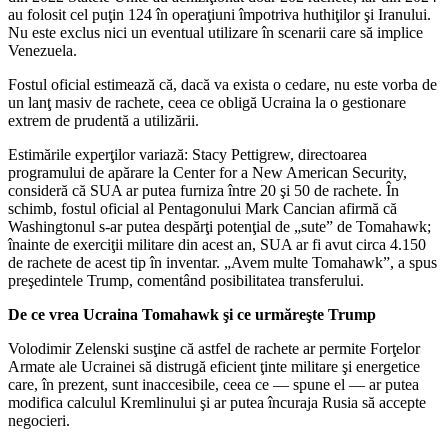
au folosit cel puţin 124 în operaţiuni împotriva huthiţilor şi Iranului.
Nu este exclus nici un eventual utilizare în scenarii care să implice
Venezuela.
Fostul oficial estimează că, dacă va exista o cedare, nu este vorba de
un lanţ masiv de rachete, ceea ce obligă Ucraina la o gestionare
extrem de prudentă a utilizării.
Estimările experţilor variază: Stacy Pettigrew, directoarea
programului de apărare la Center for a New American Security,
consideră că SUA ar putea furniza între 20 şi 50 de rachete. În
schimb, fostul oficial al Pentagonului Mark Cancian afirmă că
Washingtonul s‑ar putea despărţi potenţial de „sute” de Tomahawk;
înainte de exerciţii militare din acest an, SUA ar fi avut circa 4.150
de rachete de acest tip în inventar. „Avem multe Tomahawk”, a spus
preşedintele Trump, comentând posibilitatea transferului.
De ce vrea Ucraina Tomahawk şi ce urmăreşte Trump
Volodimir Zelenski susţine că astfel de rachete ar permite Forţelor
Armate ale Ucrainei să distrugă eficient ţinte militare şi energetice
care, în prezent, sunt inaccesibile, ceea ce — spune el — ar putea
modifica calculul Kremlinului şi ar putea încuraja Rusia să accepte
negocieri.