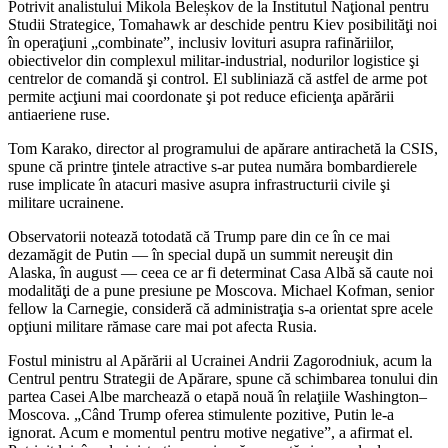
Potrivit analistului Mikola Beleșkov de la Institutul Naţional pentru
Studii Strategice, Tomahawk ar deschide pentru Kiev posibilităţi noi
în operaţiuni „combinate”, inclusiv lovituri asupra rafinăriilor,
obiectivelor din complexul militar‑industrial, nodurilor logistice şi
centrelor de comandă şi control. El subliniază că astfel de arme pot
permite acţiuni mai coordonate şi pot reduce eficienţa apărării
antiaeriene ruse.
Tom Karako, director al programului de apărare antirachetă la CSIS,
spune că printre ţintele atractive s‑ar putea număra bombardierele
ruse implicate în atacuri masive asupra infrastructurii civile şi
militare ucrainene.
Observatorii notează totodată că Trump pare din ce în ce mai
dezamăgit de Putin — în special după un summit nereuşit din
Alaska, în august — ceea ce ar fi determinat Casa Albă să caute noi
modalităţi de a pune presiune pe Moscova. Michael Kofman, senior
fellow la Carnegie, consideră că administraţia s‑a orientat spre acele
opţiuni militare rămase care mai pot afecta Rusia.
Fostul ministru al Apărării al Ucrainei Andrii Zagorodniuk, acum la
Centrul pentru Strategii de Apărare, spune că schimbarea tonului din
partea Casei Albe marchează o etapă nouă în relaţiile Washington–
Moscova. „Când Trump oferea stimulente pozitive, Putin le-a
ignorat. Acum e momentul pentru motive negative”, a afirmat el.