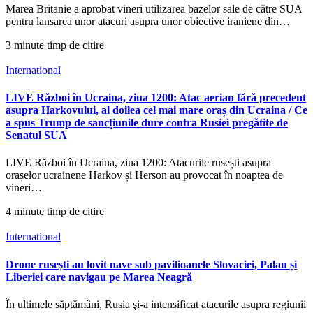
Marea Britanie a aprobat vineri utilizarea bazelor sale de către SUA
pentru lansarea unor atacuri asupra unor obiective iraniene din…
3 minute timp de citire
International
LIVE Război în Ucraina, ziua 1200: Atac aerian fără precedent
asupra Harkovului, al doilea cel mai mare oraș din Ucraina / Ce
a spus Trump de sancțiunile dure contra Rusiei pregătite de
Senatul SUA
LIVE Război în Ucraina, ziua 1200: Atacurile rusești asupra
orașelor ucrainene Harkov și Herson au provocat în noaptea de
vineri…
4 minute timp de citire
International
Drone rusești au lovit nave sub pavilioanele Slovaciei, Palau și
Liberiei care navigau pe Marea Neagră
În ultimele săptămâni, Rusia şi-a intensificat atacurile asupra regiunii