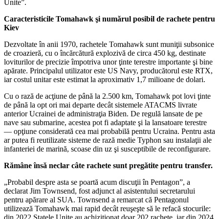
Unite”.
Caracteristicile Tomahawk şi numărul posibil de rachete pentru
Kiev
Dezvoltate în anii 1970, rachetele Tomahawk sunt muniţii subsonice
de croazieră, cu o încărcătură explozivă de circa 450 kg, destinate
loviturilor de precizie împotriva unor ţinte terestre importante şi bine
apărate. Principalul utilizator este US Navy, producătorul este RTX,
iar costul unitar este estimat la aproximativ 1,7 milioane de dolari.
Cu o rază de acţiune de până la 2.500 km, Tomahawk pot lovi ţinte
de până la opt ori mai departe decât sistemele ATACMS livrate
anterior Ucrainei de administraţia Biden. De regulă lansate de pe
nave sau submarine, acestea pot fi adaptate şi la lansatoare terestre
— opţiune considerată cea mai probabilă pentru Ucraina. Pentru asta
ar putea fi reutilizate sisteme de rază medie Typhon sau instalaţii ale
infanteriei de marină, scoase din uz şi susceptibile de reconfigurare.
Rămâne însă neclar câte rachete sunt pregătite pentru transfer.
„Probabil despre asta se poartă acum discuţii în Pentagon”, a
declarat Jim Townsend, fost adjunct al asistentului secretarului
pentru apărare al SUA. Townsend a remarcat că Pentagonul
utilizează Tomahawk mai rapid decât reuşeşte să le refacă stocurile:
din 2022 Statele Unite au achiziţionat doar 202 rachete, iar din 2024