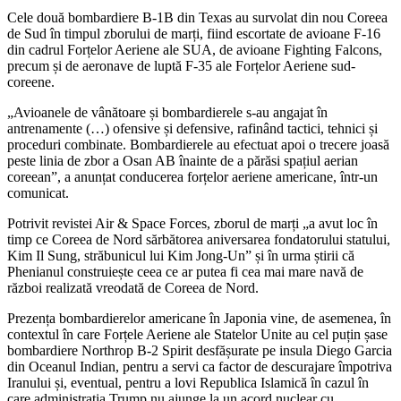
Cele două bombardiere B-1B din Texas au survolat din nou Coreea
de Sud în timpul zborului de marți, fiind escortate de avioane F-16
din cadrul Forțelor Aeriene ale SUA, de avioane Fighting Falcons,
precum și de aeronave de luptă F-35 ale Forțelor Aeriene sud-
coreene.
„Avioanele de vânătoare și bombardierele s-au angajat în
antrenamente (…) ofensive și defensive, rafinând tactici, tehnici și
proceduri combinate. Bombardierele au efectuat apoi o trecere joasă
peste linia de zbor a Osan AB înainte de a părăsi spațiul aerian
coreean”, a anunțat conducerea forțelor aeriene americane, într-un
comunicat.
Potrivit revistei Air & Space Forces, zborul de marți „a avut loc în
timp ce Coreea de Nord sărbătorea aniversarea fondatorului statului,
Kim Il Sung, străbunicul lui Kim Jong-Un” și în urma știrii că
Phenianul construiește ceea ce ar putea fi cea mai mare navă de
război realizată vreodată de Coreea de Nord.
Prezența bombardierelor americane în Japonia vine, de asemenea, în
contextul în care Forțele Aeriene ale Statelor Unite au cel puțin șase
bombardiere Northrop B-2 Spirit desfășurate pe insula Diego Garcia
din Oceanul Indian, pentru a servi ca factor de descurajare împotriva
Iranului și, eventual, pentru a lovi Republica Islamică în cazul în
care administrația Trump nu ajunge la un acord nuclear cu