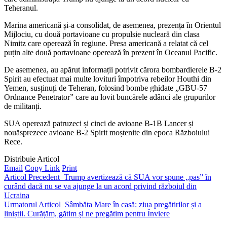
Teheranul.
Marina americană și-a consolidat, de asemenea, prezența în Orientul
Mijlociu, cu două portavioane cu propulsie nucleară din clasa
Nimitz care operează în regiune. Presa americană a relatat că cel
puțin alte două portavioane operează în prezent în Oceanul Pacific.
De asemenea, au apărut informații potrivit cărora bombardierele B-2
Spirit au efectuat mai multe lovituri împotriva rebeilor Houthi din
Yemen, susținuți de Teheran, folosind bombe ghidate „GBU-57
Ordnance Penetrator” care au lovit buncărele adânci ale grupurilor
de militanți.
SUA operează patruzeci și cinci de avioane B-1B Lancer și
nouăsprezece avioane B-2 Spirit moștenite din epoca Războiului
Rece.
Distribuie Articol
Email
Copy Link
Print
Articol Precedent
Trump avertizează că SUA vor spune „pas” în
curând dacă nu se va ajunge la un acord privind războiul din
Ucraina
Urmatorul Articol
Sâmbăta Mare în casă: ziua pregătirilor și a
liniștii. Curățăm, gătim și ne pregătim pentru Înviere