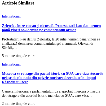
Articole Similare
International
Zelenski, între ciocan și nicovală. Protestatarii i-au dat termen
până vineri să-l demită pe comandantul armat
Protestatarii i-au dat lui Zelenski, la 20 iulie, termen până vineri să
analizează demiterea comandantului șef al armatei, Oleksandr
Sârskii,…
5 minute timp de citire
International
Moscova se retrage din pactul istoric cu SUA care viza stocurile
uriașe de plutoniu din ogivele nucleare dezvoltate în timpul
Războiului Rece
Camera inferioară a parlamentului rus a aprobat miercuri o măsură
de retragere din acordul istoric încheiat cu SUA, care viza…
2 minute timp de citire