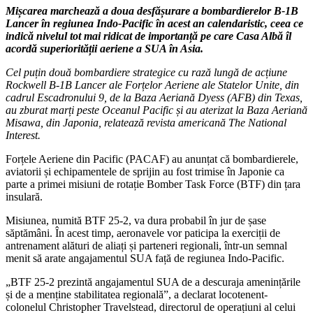
Mișcarea marchează a doua desfășurare a bombardierelor B-1B
Lancer în regiunea Indo-Pacific în acest an calendaristic, ceea ce
indică nivelul tot mai ridicat de importanță pe care Casa Albă îl
acordă superiorității aeriene a SUA în Asia.
Cel puțin două bombardiere strategice cu rază lungă de acțiune
Rockwell B-1B Lancer ale Forțelor Aeriene ale Statelor Unite, din
cadrul Escadronului 9, de la Baza Aeriană Dyess (AFB) din Texas,
au zburat marți peste Oceanul Pacific și au aterizat la Baza Aeriană
Misawa, din Japonia, relatează revista americană The National
Interest.
Forțele Aeriene din Pacific (PACAF) au anunțat că bombardierele,
aviatorii și echipamentele de sprijin au fost trimise în Japonie ca
parte a primei misiuni de rotație Bomber Task Force (BTF) din țara
insulară.
Misiunea, numită BTF 25-2, va dura probabil în jur de șase
săptămâni. În acest timp, aeronavele vor paticipa la exerciții de
antrenament alături de aliați și parteneri regionali, într-un semnal
menit să arate angajamentul SUA față de regiunea Indo-Pacific.
„BTF 25-2 prezintă angajamentul SUA de a descuraja amenințările
și de a menține stabilitatea regională”, a declarat locotenent-
colonelul Christopher Travelstead, directorul de operațiuni al celui