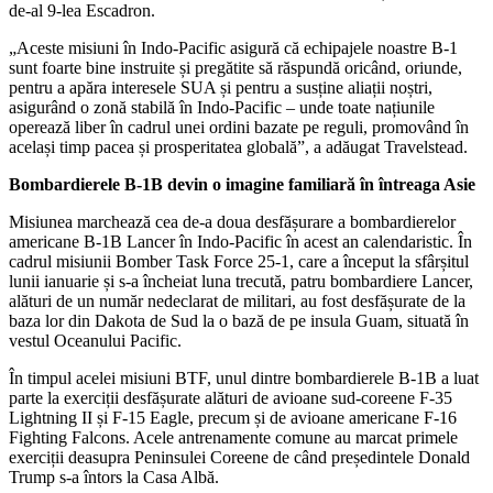
de-al 9-lea Escadron.
„Aceste misiuni în Indo-Pacific asigură că echipajele noastre B-1
sunt foarte bine instruite și pregătite să răspundă oricând, oriunde,
pentru a apăra interesele SUA și pentru a susține aliații noștri,
asigurând o zonă stabilă în Indo-Pacific – unde toate națiunile
operează liber în cadrul unei ordini bazate pe reguli, promovând în
același timp pacea și prosperitatea globală”, a adăugat Travelstead.
Bombardierele B-1B devin o imagine familiară în întreaga Asie
Misiunea marchează cea de-a doua desfășurare a bombardierelor
americane B-1B Lancer în Indo-Pacific în acest an calendaristic. În
cadrul misiunii Bomber Task Force 25-1, care a început la sfârșitul
lunii ianuarie și s-a încheiat luna trecută, patru bombardiere Lancer,
alături de un număr nedeclarat de militari, au fost desfășurate de la
baza lor din Dakota de Sud la o bază de pe insula Guam, situată în
vestul Oceanului Pacific.
În timpul acelei misiuni BTF, unul dintre bombardierele B-1B a luat
parte la exerciții desfășurate alături de avioane sud-coreene F-35
Lightning II și F-15 Eagle, precum și de avioane americane F-16
Fighting Falcons. Acele antrenamente comune au marcat primele
exerciții deasupra Peninsulei Coreene de când președintele Donald
Trump s-a întors la Casa Albă.