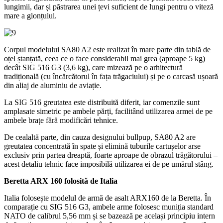
lungimii, dar și păstrarea unei țevi suficient de lungi pentru o viteză
mare a glonțului.
Corpul modelului SA80 A2 este realizat în mare parte din tablă de
oțel ștanțată, ceea ce o face considerabil mai grea (aproape 5 kg)
decât SIG 516 G3 (3,6 kg), care mizează pe o arhitectură
tradițională (cu încărcătorul în fața trăgaciului) și pe o carcasă ușoară
din aliaj de aluminiu de aviație.
La SIG 516 greutatea este distribuită diferit, iar comenzile sunt
amplasate simetric pe ambele părți, facilitând utilizarea armei de pe
ambele brațe fără modificări tehnice.
De cealaltă parte, din cauza designului bullpup, SA80 A2 are
greutatea concentrată în spate și elimină tuburile cartușelor arse
exclusiv prin partea dreaptă, foarte aproape de obrazul trăgătorului –
acest detaliu tehnic face imposibilă utilizarea ei de pe umărul stâng.
Beretta ARX 160 folosită de Italia
Italia folosește modelul de armă de asalt ARX160 de la Beretta. În
comparație cu SIG 516 G3, ambele arme folosesc muniția standard
NATO de calibrul 5,56 mm și se bazează pe același principiu intern