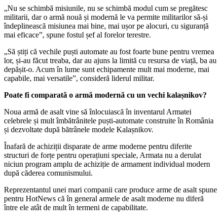
„Nu se schimbă misiunile, nu se schimbă modul cum se pregătesc
militarii, dar o armă nouă și modernă le va permite militarilor să-și
îndeplinească misiunea mai bine, mai ușor pe alocuri, cu siguranță
mai eficace”, spune fostul șef al forelor terestre.
„Să știți că vechile puști automate au fost foarte bune pentru vremea
lor, și-au făcut treaba, dar au ajuns la limită cu resursa de viață, ba au
depășit-o. Acum în lume sunt echipamente mult mai moderne, mai
capabile, mai versatile”, consideră liderul militar.
Poate fi comparată o armă modernă cu un vechi kalașnikov?
Noua armă de asalt vine să înlocuiască în inventarul Armatei
celebrele și mult îmbătrânitele puști-automate construite în România
și dezvoltate după bătrânele modele Kalașnikov.
Înafară de achiziții disparate de arme moderne pentru diferite
structuri de forțe pentru operațiuni speciale, Armata nu a derulat
niciun program amplu de achiziție de armament individual modern
după căderea comunismului.
Reprezentantul unei mari companii care produce arme de asalt spune
pentru HotNews că în general armele de asalt moderne nu diferă
între ele atât de mult în termeni de capabilitate.