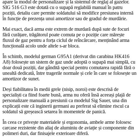
apare la modul de personalizare și la sistemul de reglaj al gazelor.
SIG 516 G3 este dotată cu o supapă reglabilă manual în patru
poziții, detaliu care permite soldatului să modifice presiunea internă
în funcție de prezența unui amortizor sau de gradul de murdărie.
Mai exact, dacă arma este extrem de murdară după sute de focuri
fără curățare, trăgătorul poate comuta pe o poziție care mărește
fluxul de gaz pentru a forța ciclul de reîncărcare, menținând arma
funcțională acolo unde altele s-ar bloca.
În schimb, modelul german G95A1 (derivat din carabina HK416
A8) folosește un sistem de gaz unde adoptă o supapă mai simplă, cu
doar două poziții, dar gândită special pentru comutarea rapidă fără o
unealtă dedicată, între tragerile normale și cele în care se folosește un
amortizor de sunet.
Deși fiabilitatea în medii grele (nisip, noroi) este descrisă de
specialiști ca fiind foarte bună, arma nu oferă însă aceeași plajă de
personalizare manuală a presiunii ca modelul Sig Sauer, una din
explicații este că inginerii germani au preferat să elimine riscul ca
soldatul să greșească setarea în momentele de panică.
În ceea ce privește materialele și ergonomia, ambele arme folosesc
carcase rezistente din aliaj de aluminiu de aviație și componente din
polimeri duri, dar finisajele exterioare diferă.