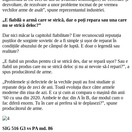
dezvoltare, de rezolvare a unor probleme tocmai de pe vremea
vechilor arme de asalt”, spune reprezentantul industriei.
„E fiabilă o armă care se strică, dar o poți repara sau una care
nu se strică deloc?”
Dar nici măcar la capitolul fiabilitate? Este recunoscută reputația
puștilor de sorginte sovietic de a fi simple și ușor de reparat în
condițiile abuzului de pe câmpul de luptă. E doar o legendă sau
realitate?
„E fiabil un produs pentru că se strică des, dar se repară ușor? Sau e
fiabil un produs care nu se strică deloc și nu ai nevoie să-l repari?”, a
spus producătorul de arme.
„Problemele și defectele de la vechile puști au fost studiate și
reparate deja de zeci de ani. Toată evoluția duce către armele
moderne din ziua de azi. E ca și cum ai compara o mașină din anii
‘60 cu una din 2020. Ambele te duc din A în B, dar modul cum o
fac diferă enorm. Tu în care ai prefera să te deplasezi?”, spune
producătorul de arme.
SIG 516 G3 vs PA md. 86