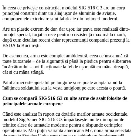
În ceea ce privește construcția, modelul SIG 516 G3 are un corp
principal construit dintr-un aliaj ușor de aluminiu de aviație,
componentele exterioare sunt fabricate din polimeri moderni.
Are un plastic extrem de dur, dar ușor, iar țeava este realizată dintr-
un oțel special, forjat la rece pentru o rezistență maximă la uzură,
după cum detaliau recent chiar reprezentanții companiei prezenți la
BSDA la București.
De asemenea, arma este complet ambidextră, ceea ce înseamnă că
toate butoanele – de la siguranță și până la piedica pentru eliberarea
încărcătorului – pot fi acționate la fel de ușor atât cu mâna dreaptă,
cât și cu mâna stângă.
Patul armei este ajustabil pe lungime și se poate adapta rapid la
înălțimea soldatului sau la vesta antiglonț pe care acesta o poartă.
Cum se compară SIG 516 G3 cu alte arme de asalt folosite de
principalele armate europene
Când este analizat în raport cu dotările marilor armate occidentale,
modelul Sig Sauer SIG 516 G3 împărtășește multe din opțiunile
tehnice alese de armatele moderne pentru a răspunde cerințelor
operaționale. Mai puțin varianta americană M7, noua armă selectată
de armata Statelor Unite care vine cu o schimbare fundamentală.