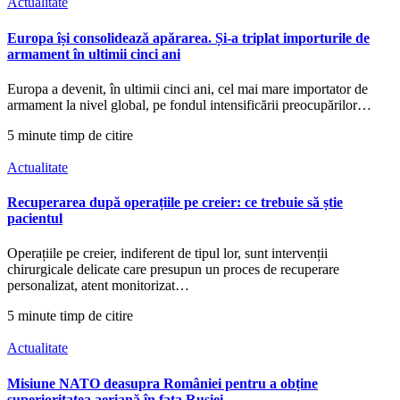
Actualitate
Europa își consolidează apărarea. Și-a triplat importurile de
armament în ultimii cinci ani
Europa a devenit, în ultimii cinci ani, cel mai mare importator de
armament la nivel global, pe fondul intensificării preocupărilor…
5 minute timp de citire
Actualitate
Recuperarea după operațiile pe creier: ce trebuie să știe
pacientul
Operațiile pe creier, indiferent de tipul lor, sunt intervenții
chirurgicale delicate care presupun un proces de recuperare
personalizat, atent monitorizat…
5 minute timp de citire
Actualitate
Misiune NATO deasupra României pentru a obține
superioritatea aeriană în fața Rusiei