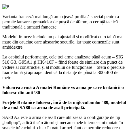
Varianta franceză mai lungă are o țeavă profilată special pentru a
permite lansarea grenadelor de pușcă de 40mm, o cerință tactică
tradițională a armatei franceze.
Modelul francez include un pat ajustabil și modificat cu o talpă mai
mare din cauciuc care absoarbe șocurile, iar toate comenzile sunt
ambidextre.
La capitolul performanțe, cele trei arme analizate până acum – SIG
516 G3, G95A1 și HK416F – fiind foarte de similare din punct de
vedere al construcției și al modului de funcționare – oferă o precizie
foarte bună și aproape identică la distanțe de până la 300-400 de
metri.
Viitoarea armă a Armatei Române vs arma pe care britanicii o
folosesc din anii ‘80
Forțele Britanice folosesc, încă de la mijlocul anilor ‘80, modelul
de armă SA80 ca arma de asalt principală.
SA80 A2 este o armă de asalt care utilizează o configurație de tip
„bullpup”, adică încărcătorul și mecanismele interne sunt mutate în
spatele trăgaciului, chiar în patul armei, fapt ce permite reducerea