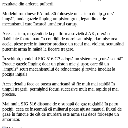
rezultate din arderea pulberii.
Modelul românesc PA md. 86 folosește un sistem de tip „cursă
lungă”, unde gazele împing un piston greu, legat direct de
mecanismul care încarcă următorul cartuș.
Acest sistem, moștenit de la platforma sovietică AK, oferă o
fiabilitate foarte mare în condiții de noroi sau nisip, dar mișcarea
acelei piese grele în interior produce un recul mai violent, scuturând
puternic arma în mână la fiecare tragere.
În schimb, modelul SIG 516 G3 adoptă un sistem cu „cursă scurtă”.
Practic gazele împing doar un piston mic și ușor, care dă un
„impuls” scurt mecanismului de reîncărcare și revine imediat la
poziția inițială.
Acest detaliu face ca pușca americană să fie mult mai stabilă în
timpul tragerii, permițând focuri succesive mult mai rapide și mai
precise.
Mai mult, SIG 516 dispune de o supapă de gaz reglabilă în patru
poziții, ceea ce înseamnă că militarul poate ajusta manual fluxul de
gaze în funcție de cât de murdară este arma sau dacă folosește un
amortizor.