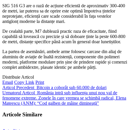
SIG 516 G3 are o rază de acțiune eficientă de aproximativ 300-400
de metri, iar puterea sa de oprire este optimă împotriva țintelor
neprotejate, eficiență care scade considerabil în fața vestelor
antiglonț moderne la distanțe mari.
De cealaltă parte, M7 dublează practic raza de eficacitate, fiind
capabilă să lovească cu precizie și să doboare ținte la peste 600-800
de metri, distanțe specifice până acum în general doar lunetiștilor.
La partea de asemănări, ambele arme folosesc carcase din aliaj de
aluminiu de aviație de înaltă rezistență, componente din polimeri
moderni, platforme modulare prin șine de prindere rapide și comenzi
complet ambidextre, plasate identic pe ambele părți.
Distribuie Articol
Email
Copy Link
Print
Articol Precedent
Bitcoin a coborât sub 60.000 de dolari
Urmatorul Articol
România intră sub influența unui nou val de
fenomene extreme. Zonele în care vremea se schimbă radical, Elena
Mateescu (ANM): “Cod galben de mâine dimineață”
Articole Similare