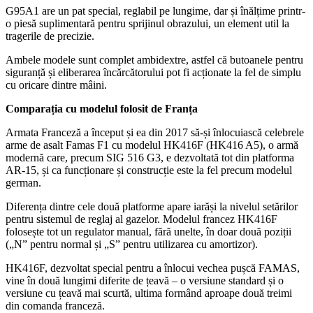
G95A1 are un pat special, reglabil pe lungime, dar și înălțime printr-
o piesă suplimentară pentru sprijinul obrazului, un element util la
tragerile de precizie.
Ambele modele sunt complet ambidextre, astfel că butoanele pentru
siguranță și eliberarea încărcătorului pot fi acționate la fel de simplu
cu oricare dintre mâini.
Comparația cu modelul folosit de Franța
Armata Franceză a început și ea din 2017 să-și înlocuiască celebrele
arme de asalt Famas F1 cu modelul HK416F (HK416 A5), o armă
modernă care, precum SIG 516 G3, e dezvoltată tot din platforma
AR-15, și ca funcționare și construcție este la fel precum modelul
german.
Diferența dintre cele două platforme apare iarăși la nivelul setărilor
pentru sistemul de reglaj al gazelor. Modelul francez HK416F
folosește tot un regulator manual, fără unelte, în doar două poziții
(„N” pentru normal și „S” pentru utilizarea cu amortizor).
HK416F, dezvoltat special pentru a înlocui vechea pușcă FAMAS,
vine în două lungimi diferite de țeavă – o versiune standard și o
versiune cu țeavă mai scurtă, ultima formând aproape două treimi
din comanda franceză.