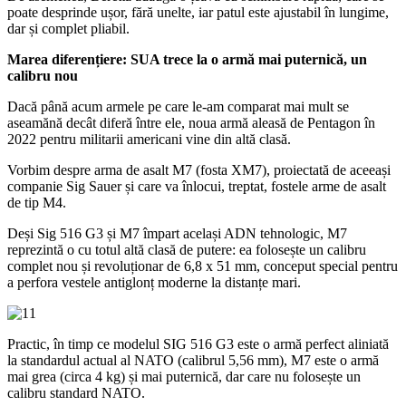
poate desprinde ușor, fără unelte, iar patul este ajustabil în lungime,
dar și complet pliabil.
Marea diferențiere: SUA trece la o armă mai puternică, un
calibru nou
Dacă până acum armele pe care le-am comparat mai mult se
aseamănă decât diferă între ele, noua armă aleasă de Pentagon în
2022 pentru militarii americani vine din altă clasă.
Vorbim despre arma de asalt M7 (fosta XM7), proiectată de aceeași
companie Sig Sauer și care va înlocui, treptat, fostele arme de asalt
de tip M4.
Deși Sig 516 G3 și M7 împart același ADN tehnologic, M7
reprezintă o cu totul altă clasă de putere: ea folosește un calibru
complet nou și revoluționar de 6,8 x 51 mm, conceput special pentru
a perfora vestele antiglonț moderne la distanțe mari.
Practic, în timp ce modelul SIG 516 G3 este o armă perfect aliniată
la standardul actual al NATO (calibrul 5,56 mm), M7 este o armă
mai grea (circa 4 kg) și mai puternică, dar care nu folosește un
calibru standard NATO.