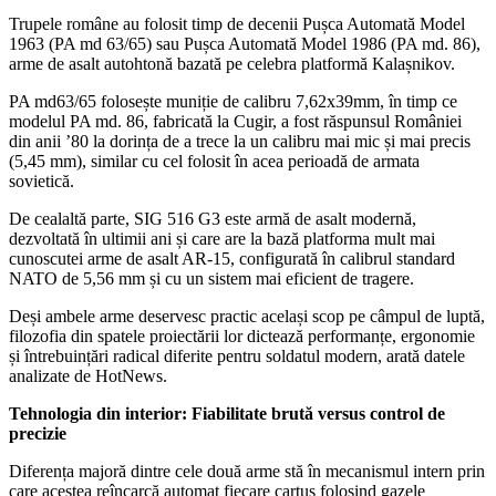
Trupele române au folosit timp de decenii Pușca Automată Model
1963 (PA md 63/65) sau Pușca Automată Model 1986 (PA md. 86),
arme de asalt autohtonă bazată pe celebra platformă Kalașnikov.
PA md63/65 folosește muniție de calibru 7,62x39mm, în timp ce
modelul PA md. 86, fabricată la Cugir, a fost răspunsul României
din anii ’80 la dorința de a trece la un calibru mai mic și mai precis
(5,45 mm), similar cu cel folosit în acea perioadă de armata
sovietică.
De cealaltă parte, SIG 516 G3 este armă de asalt modernă,
dezvoltată în ultimii ani și care are la bază platforma mult mai
cunoscutei arme de asalt AR-15, configurată în calibrul standard
NATO de 5,56 mm și cu un sistem mai eficient de tragere.
Deși ambele arme deservesc practic același scop pe câmpul de luptă,
filozofia din spatele proiectării lor dictează performanțe, ergonomie
și întrebuințări radical diferite pentru soldatul modern, arată datele
analizate de HotNews.
Tehnologia din interior: Fiabilitate brută versus control de
precizie
Diferența majoră dintre cele două arme stă în mecanismul intern prin
care acestea reîncarcă automat fiecare cartuș folosind gazele