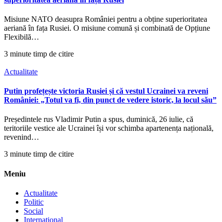
Misiune NATO deasupra României pentru a obține superioritatea
aeriană în fața Rusiei. O misiune comună și combinată de Opțiune
Flexibilă…
3 minute timp de citire
Actualitate
Putin profețește victoria Rusiei și că vestul Ucrainei va reveni
României: „Totul va fi, din punct de vedere istoric, la locul său”
Președintele rus Vladimir Putin a spus, duminică, 26 iulie, că
teritoriile vestice ale Ucrainei își vor schimba apartenența națională,
revenind…
3 minute timp de citire
Meniu
Actualitate
Politic
Social
International