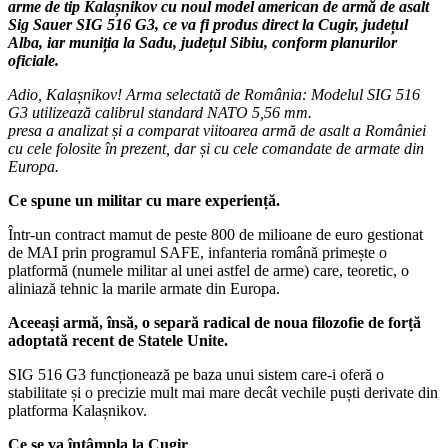
arme de tip Kalașnikov cu noul model american de armă de asalt
Sig Sauer SIG 516 G3, ce va fi produs direct la Cugir, județul
Alba, iar muniția la Sadu, județul Sibiu, conform planurilor
oficiale.
Adio, Kalașnikov! Arma selectată de România: Modelul SIG 516
G3 utilizează calibrul standard NATO 5,56 mm.
presa a analizat și a comparat viitoarea armă de asalt a României
cu cele folosite în prezent, dar și cu cele comandate de armate din
Europa.
Ce spune un militar cu mare experiență.
Într-un contract mamut de peste 800 de milioane de euro gestionat
de MAI prin programul SAFE, infanteria română primește o
platformă (numele militar al unei astfel de arme) care, teoretic, o
aliniază tehnic la marile armate din Europa.
Aceeași armă, însă, o separă radical de noua filozofie de forță
adoptată recent de Statele Unite.
SIG 516 G3 funcționează pe baza unui sistem care-i oferă o
stabilitate și o precizie mult mai mare decât vechile puști derivate din
platforma Kalașnikov.
Ce se va întâmpla la Cugir