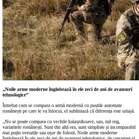
„Noile arme moderne înglobează în ele zeci de ani de avansuri
tehnologice”
Întrebat cum se compara o armă modernă cu puștile automate
românești pe care le va înlocui, el subliniază că diferența este uriașă.
„Nu se poate compara cu vechile kalașnikoave, sau, mă rog,
variantele românești. Sunt din altă era, sunt simpliste și incomparabil
mai puțin versatile sau ușor de folosit. Noile arme moderne
înglobează în ele zeci de ani de avansuri tehnologice, de cercetare și