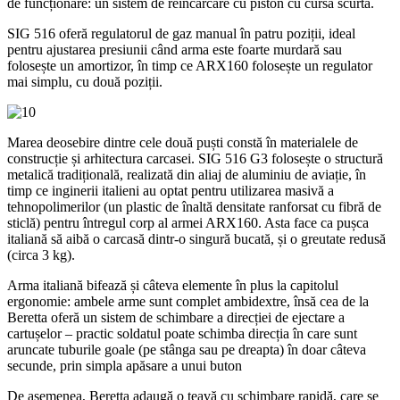
de funcționare: un sistem de reîncărcare cu piston cu cursă scurtă.
SIG 516 oferă regulatorul de gaz manual în patru poziții, ideal
pentru ajustarea presiunii când arma este foarte murdară sau
folosește un amortizor, în timp ce ARX160 folosește un regulator
mai simplu, cu două poziții.
Marea deosebire dintre cele două puști constă în materialele de
construcție și arhitectura carcasei. SIG 516 G3 folosește o structură
metalică tradițională, realizată din aliaj de aluminiu de aviație, în
timp ce inginerii italieni au optat pentru utilizarea masivă a
tehnopolimerilor (un plastic de înaltă densitate ranforsat cu fibră de
sticlă) pentru întregul corp al armei ARX160. Asta face ca pușca
italiană să aibă o carcasă dintr-o singură bucată, și o greutate redusă
(circa 3 kg).
Arma italiană bifează și câteva elemente în plus la capitolul
ergonomie: ambele arme sunt complet ambidextre, însă cea de la
Beretta oferă un sistem de schimbare a direcției de ejectare a
cartușelor – practic soldatul poate schimba direcția în care sunt
aruncate tuburile goale (pe stânga sau pe dreapta) în doar câteva
secunde, prin simpla apăsare a unui buton
De asemenea, Beretta adaugă o țeavă cu schimbare rapidă, care se