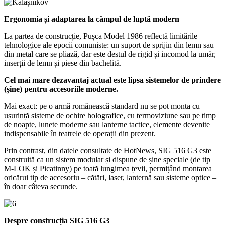
Ergonomia și adaptarea la câmpul de luptă modern
La partea de construcție, Pușca Model 1986 reflectă limitările
tehnologice ale epocii comuniste: un suport de sprijin din lemn sau
din metal care se pliază, dar este destul de rigid și incomod la umăr,
inserții de lemn și piese din bachelită.
Cel mai mare dezavantaj actual este lipsa sistemelor de prindere
(șine) pentru accesoriile moderne.
Mai exact: pe o armă românească standard nu se pot monta cu
ușurință sisteme de ochire holografice, cu termoviziune sau pe timp
de noapte, lunete moderne sau lanterne tactice, elemente devenite
indispensabile în teatrele de operații din prezent.
Prin contrast, din datele consultate de HotNews, SIG 516 G3 este
construită ca un sistem modular și dispune de șine speciale (de tip
M-LOK și Picatinny) pe toată lungimea țevii, permițând montarea
oricărui tip de accesoriu – cătări, laser, lanternă sau sisteme optice –
în doar câteva secunde.
Despre construcția SIG 516 G3