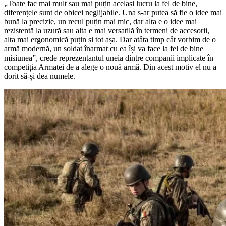
„Toate fac mai mult sau mai puțin același lucru la fel de bine,
diferențele sunt de obicei neglijabile. Una s-ar putea să fie o idee mai
bună la precizie, un recul puțin mai mic, dar alta e o idee mai
rezistentă la uzură sau alta e mai versatilă în termeni de accesorii,
alta mai ergonomică puțin și tot așa. Dar atâta timp cât vorbim de o
armă modernă, un soldat înarmat cu ea își va face la fel de bine
misiunea”, crede reprezentantul uneia dintre companii implicate în
competiția Armatei de a alege o nouă armă. Din acest motiv el nu a
dorit să-și dea numele.