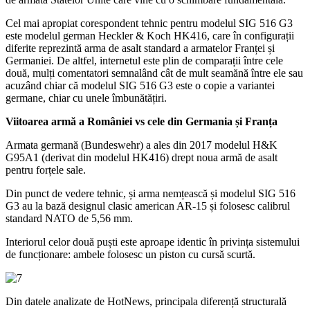
Cel mai apropiat corespondent tehnic pentru modelul SIG 516 G3
este modelul german Heckler & Koch HK416, care în configurații
diferite reprezintă arma de asalt standard a armatelor Franței și
Germaniei. De altfel, internetul este plin de comparații între cele
două, mulți comentatori semnalând cât de mult seamănă între ele sau
acuzând chiar că modelul SIG 516 G3 este o copie a variantei
germane, chiar cu unele îmbunătățiri.
Viitoarea armă a României vs cele din Germania și Franța
Armata germană (Bundeswehr) a ales din 2017 modelul H&K
G95A1 (derivat din modelul HK416) drept noua armă de asalt
pentru forțele sale.
Din punct de vedere tehnic, și arma nemțească și modelul SIG 516
G3 au la bază designul clasic american AR-15 și folosesc calibrul
standard NATO de 5,56 mm.
Interiorul celor două puști este aproape identic în privința sistemului
de funcționare: ambele folosesc un piston cu cursă scurtă.
Din datele analizate de HotNews, principala diferență structurală