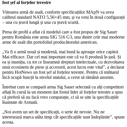
fost șef al forțelor terestre
Viitoarea armă de asalt, conform specificațiilor MApN va avea
calibrul standard NATO 5,56×45 mm, și va veni în două configurații
– una cu țeavă lungă și una cu țeavă scurtă.
Presa de profil a aflat că modelul care a fost propus de Sig Sauer
pentru România este arma SIG 516 G3, una dintre cele mai moderne
arme de asalt din portofoliul producătorului american.
„Va fi o armă nouă și modernă, mai bună la aproape orice capitol.
Mai efficace. Dar cel mai important este că va fi produsă în țară. Și
ea și muniția, cu tot ce înseamnă drepturi intelectuale, cu dezvoltarea
unui ecosistem de piese și accesorii, acest lucru este vital”, a declarat
pentru HotNews un fost șef al forțelor terestre. Pentru că militarul
încă ocupă funcții la nivelul statului, a cerut să rămână anonim.
Întrebat cum se compară arma Sig Sauer selectată cu alți competitori
aflați în cursă la un moment dat fostul lider al forțelor terestre a spus
că preferă să nu facă vreo comparație, ci să se uite la specificațiile
înaintate de Armată.
„Noi avem un set de specificații, o serie de nevoie. Nu ne
interesează marca atâta timp cât specificațiile sunt îndeplinite”, spune
acesta.