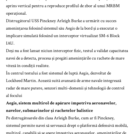
aprins vertical pentru a reproduce profilul de zbor al unui MRBM
operațional.
Distrugătorul USS Pinckney Arleigh Burke a urmărit cu succes
amenințarea folosind sistemul său Aegis de la bord și a executat o
implicare simulată folosind un interceptor virtualizat SM-6 Block
IAU.
Deși nu a fost lansat niciun interceptor fizic, testul a validat capacitatea
navei de a detecta, procesa și pregăti amenințările cu rachete de mare
viteză în condiții realiste.
În centrul testului a fost sistemul de luptă Aegis, dezvoltat de
Lockheed Martin. Această suită avansată de arme navale integrează
radar de mare putere, senzori multi-domenii și tehnologii de control
al focului
Aegis, sistem multirol de apărare împotriva aeronavelor,
navelor, submarinelor și rachetelor balistice
Pe distrugătoarele din clasa Arleigh Burke, cum ar fi Pinckney,
sistemul permite navei să servească drept o platformă defensivă mobilă,
multirol, capabilă să se apere împotriva aeronavelor, amenințărilor de