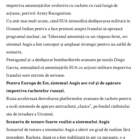
împotriva amenințărilor evolutive cu rachete cu rază lungă de
acțiune, potrivit Army Recognition.
Cu atât mai mult acum, când SUA intensifică desfășurarea militară în
Oceanul Indian pentru a face presiuni asupra Iranului să oprească
programul nuclear, iar Teheranul amenință cu un răspuns ferm, ori
sistemul Aegis a fost conceput și amplasat strategic pentru un astfel de
scenariu.
Pentagonul și-a desfășurat bombardierele avansate pe insula Diego
Garcia, semnalând că amenințările SUA cu acțiuni militare împotriva
Iranului sunt extrem de serioase.
Pentru Europa de Est, sistemul Aegis are rol și de apărare
împotriva rachetelor rusești.
Rusia accelerează dezvoltarea platformelor avansate de rachete pentru
a ocoli sistemele de apărare antirachetă „clasice”, pe fondul războiului
său de invadare a Ucrainei.
Scenariu de testare foarte realist a sistemului Aegis
Scenariul de testare a sistemului Aegis a oferit un grad de realism fără
precedent. Racheta, după ce a fost stabilizată în aer cu parașute, s-a