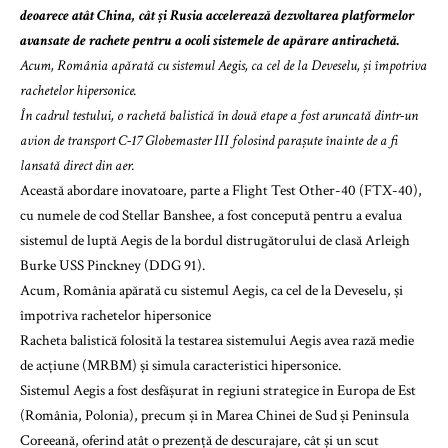
deoarece atât China, cât și Rusia accelerează dezvoltarea platformelor
avansate de rachete pentru a ocoli sistemele de apărare antirachetă.
Acum, România apărată cu sistemul Aegis, ca cel de la Deveselu, și împotriva
rachetelor hipersonice.
În cadrul testului, o rachetă balistică în două etape a fost aruncată dintr-un
avion de transport C-17 Globemaster III folosind parașute înainte de a fi
lansată direct din aer.
Această abordare inovatoare, parte a Flight Test Other-40 (FTX-40),
cu numele de cod Stellar Banshee, a fost concepută pentru a evalua
sistemul de luptă Aegis de la bordul distrugătorului de clasă Arleigh
Burke USS Pinckney (DDG 91).
Acum, România apărată cu sistemul Aegis, ca cel de la Deveselu, și
împotriva rachetelor hipersonice
Racheta balistică folosită la testarea sistemului Aegis avea rază medie
de acțiune (MRBM) și simula caracteristici hipersonice.
Sistemul Aegis a fost desfășurat în regiuni strategice în Europa de Est
(România, Polonia), precum și în Marea Chinei de Sud și Peninsula
Coreeană, oferind atât o prezență de descurajare, cât și un scut