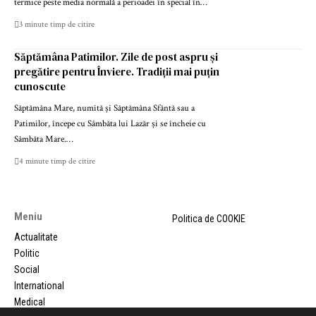
termice peste media normală a perioadei în special în…
3 minute timp de citire
Săptămâna Patimilor. Zile de post aspru și
pregătire pentru Înviere. Tradiții mai puțin
cunoscute
Săptămâna Mare, numită și Săptămâna Sfântă sau a
Patimilor, începe cu Sâmbăta lui Lazăr și se încheie cu
Sâmbăta Mare.…
4 minute timp de citire
Meniu
Politica de COOKIE
Actualitate
Politic
Social
International
Medical