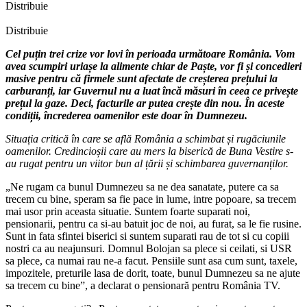
Distribuie
Distribuie
Cel puțin trei crize vor lovi în perioada următoare România. Vom
avea scumpiri uriașe la alimente chiar de Paște, vor fi și concedieri
masive pentru că firmele sunt afectate de creșterea prețului la
carburanți, iar Guvernul nu a luat încă măsuri în ceea ce privește
prețul la gaze. Deci, facturile ar putea crește din nou. În aceste
condiții, încrederea oamenilor este doar în Dumnezeu.
Situația critică în care se află România a schimbat și rugăciunile
oamenilor. Credincioșii care au mers la biserică de Buna Vestire s-
au rugat pentru un viitor bun al țării și schimbarea guvernanților.
„Ne rugam ca bunul Dumnezeu sa ne dea sanatate, putere ca sa
trecem cu bine, speram sa fie pace in lume, intre popoare, sa trecem
mai usor prin aceasta situatie. Suntem foarte suparati noi,
pensionarii, pentru ca si-au batuit joc de noi, au furat, sa le fie rusine.
Sunt in fata sfintei biserici si suntem suparati rau de tot si cu copiii
nostri ca au neajunsuri. Domnul Bolojan sa plece si ceilati, si USR
sa plece, ca numai rau ne-a facut. Pensiile sunt asa cum sunt, taxele,
impozitele, preturile lasa de dorit, toate, bunul Dumnezeu sa ne ajute
sa trecem cu bine”, a declarat o pensionară pentru România TV.