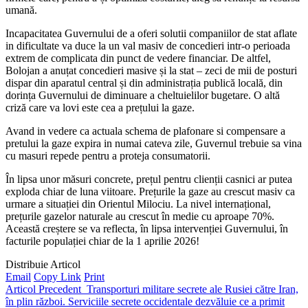
umană.
Incapacitatea Guvernului de a oferi solutii companiilor de stat aflate
in dificultate va duce la un val masiv de concedieri intr-o perioada
extrem de complicata din punct de vedere financiar. De altfel,
Bolojan a anuțat concedieri masive și la stat – zeci de mii de posturi
dispar din aparatul central și din administrația publică locală, din
dorința Guvernului de diminuare a cheltuielilor bugetare. O altă
criză care va lovi este cea a prețului la gaze.
Avand in vedere ca actuala schema de plafonare si compensare a
pretului la gaze expira in numai cateva zile, Guvernul trebuie sa vina
cu masuri repede pentru a proteja consumatorii.
În lipsa unor măsuri concrete, prețul pentru clienții casnici ar putea
exploda chiar de luna viitoare. Prețurile la gaze au crescut masiv ca
urmare a situației din Orientul Milociu. La nivel internațional,
prețurile gazelor naturale au crescut în medie cu aproape 70%.
Această creștere se va reflecta, în lipsa intervenției Guvernului, în
facturile populației chiar de la 1 aprilie 2026!
Distribuie Articol
Email
Copy Link
Print
Articol Precedent
Transporturi militare secrete ale Rusiei către Iran,
în plin război. Serviciile secrete occidentale dezvăluie ce a primit