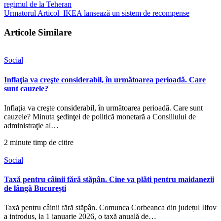
regimul de la Teheran
Urmatorul Articol
IKEA lansează un sistem de recompense
Articole Similare
Social
Inflaţia va creşte considerabil, în următoarea perioadă. Care
sunt cauzele?
Inflaţia va creşte considerabil, în următoarea perioadă. Care sunt
cauzele? Minuta şedinţei de politică monetară a Consiliului de
administraţie al…
2 minute timp de citire
Social
Taxă pentru câinii fără stăpân. Cine va plăti pentru maidanezii
de lângă București
Taxă pentru câinii fără stăpân. Comunca Corbeanca din județul Ilfov
a introdus, la 1 ianuarie 2026, o taxă anuală de…