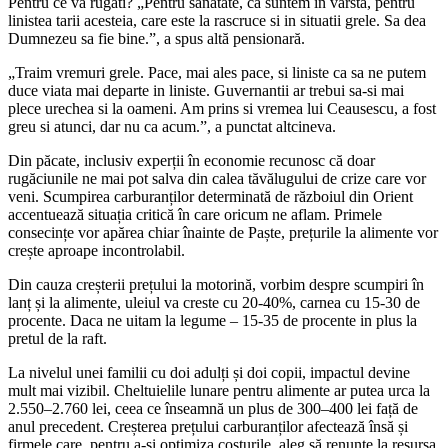
Pentru ce va rugati? „Pentru sanatate, ca suntem in varsta, pentru
linistea tarii acesteia, care este la rascruce si in situatii grele. Sa dea
Dumnezeu sa fie bine.”, a spus altă pensionară.
„Traim vremuri grele. Pace, mai ales pace, si liniste ca sa ne putem
duce viata mai departe in liniste. Guvernantii ar trebui sa-si mai
plece urechea si la oameni. Am prins si vremea lui Ceausescu, a fost
greu si atunci, dar nu ca acum.”, a punctat altcineva.
Din păcate, inclusiv experții în economie recunosc că doar
rugăciunile ne mai pot salva din calea tăvălugului de crize care vor
veni. Scumpirea carburanților determinată de războiul din Orient
accentuează situația critică în care oricum ne aflam. Primele
consecințe vor apărea chiar înainte de Paște, prețurile la alimente vor
crește aproape incontrolabil.
Din cauza creșterii prețului la motorină, vorbim despre scumpiri în
lanț și la alimente, uleiul va creste cu 20-40%, carnea cu 15-30 de
procente. Daca ne uitam la legume – 15-35 de procente in plus la
pretul de la raft.
La nivelul unei familii cu doi adulți și doi copii, impactul devine
mult mai vizibil. Cheltuielile lunare pentru alimente ar putea urca la
2.550–2.760 lei, ceea ce înseamnă un plus de 300–400 lei față de
anul precedent. Creșterea prețului carburanților afectează însă și
firmele care, pentru a-și optimiza costurile, aleg să renunțe la resursa