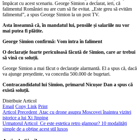
împăcat cu acest scenariu. George Simion a declarat, ieri, că
falimentul României nu are cum să fie evitat. „Este greu să evităm
falimentul”, a spus George Simion la un post TV.
Asta înseamnă că, în mandatul lui, pensiile și salariile nu vor
mai putea fi plătite.
George Simion confirmă: Vom intra în faliment
O declarație foarte periculoasă făcută de Simion, care ar trebui
să vină cu soluții.
George Simion a mai făcut o declarație alarmantă. El a spus că, dacă
va ajunge președinte, va concedia 500.000 de bugetari.
Contracandidatul lui Simion, primarul Nicușor Dan a spus că
există soluții.
Distribuie Articol
Email
Copy Link
Print
Articol Precedent
Atac cu drone asupra Moscovei înaintea vizitei
istorice a lui Xi Jinping
Urmatorul Articol
Ce este estetica retro glamour? 10 modalități
simple de a obține acest stil luxos