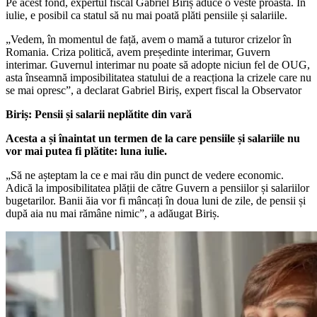
Pe acest fond, expertul fiscal Gabriel Biriș aduce o veste proastă. În
iulie, e posibil ca statul să nu mai poată plăti pensiile și salariile.
„Vedem, în momentul de față, avem o mamă a tuturor crizelor în
Romania. Criza politică, avem președinte interimar, Guvern
interimar. Guvernul interimar nu poate să adopte niciun fel de OUG,
asta înseamnă imposibilitatea statului de a reacționa la crizele care nu
se mai opresc”, a declarat Gabriel Biriș, expert fiscal la Observator
Biriș: Pensii și salarii neplătite din vară
Acesta a și înaintat un termen de la care pensiile și salariile nu
vor mai putea fi plătite: luna iulie.
„Să ne așteptam la ce e mai rău din punct de vedere economic.
Adică la imposibilitatea plății de către Guvern a pensiilor și salariilor
bugetarilor. Banii ăia vor fi mâncați în doua luni de zile, de pensii și
după aia nu mai rămâne nimic”, a adăugat Biriș.