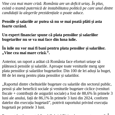
Vine cea mai mare criză. România are un deficit uriaș. În plus,
există o teamă puternică de instabilitatea politică pe care unul dintre
candidații la alegerile prezidențiale o poate aduce.
Pensiile și salariile ar putea să nu se mai poată plăti și asta
foarte curând.
Un expert financiar spune că plata pensiilor și salariilor
bugetarilor nu se va mai face din luna iulie.
În iulie nu vor mai fi bani pentru plata pensiilor și salariilor.
„Vine cea mai mare criză.”.
Anterior, un raport a arătat că România face eforturi uriașe să
plătească pensiile și salariile. Aproape toate veniturile merg spre
plata pensiilor și salariilor bugetarilor. Din 100 de lei aduși la buget,
88 de lei merg pentru plata pensiilor și salariilor.
„Raportul dintre cheltuielile bugetare cu salariile din sectorul public,
pensii și alte beneficii sociale și veniturile bugetare ciclice (venituri
fiscale + contribuții de asigurări sociale) a fost de 88,6% în primele 3
luni ale anului, față de 86,1% în primele 3 luni din 2024, conform
datelor din execuția bugetară”, potrivit raportului privind execuția
bugetară pe primele 3 luni.