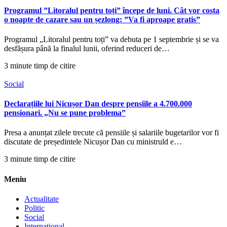
Programul ”Litoralul pentru toți” începe de luni. Cât vor costa
o noapte de cazare sau un șezlong: ”Va fi aproape gratis”
Programul „Litoralul pentru toți” va debuta pe 1 septembrie și se va
desfășura până la finalul lunii, oferind reduceri de…
3 minute timp de citire
Social
Declarațiile lui Nicușor Dan despre pensiile a 4.700.000
pensionari. „Nu se pune problema”
Presa a anunțat zilele trecute că pensiile și salariile bugetarilor vor fi
discutate de președintele Nicușor Dan cu ministruld e…
3 minute timp de citire
Meniu
Actualitate
Politic
Social
International