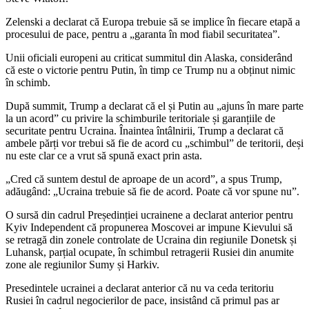
Zelenski a declarat că Europa trebuie să se implice în fiecare etapă a
procesului de pace, pentru a „garanta în mod fiabil securitatea”.
Unii oficiali europeni au criticat summitul din Alaska, considerând
că este o victorie pentru Putin, în timp ce Trump nu a obținut nimic
în schimb.
După summit, Trump a declarat că el și Putin au „ajuns în mare parte
la un acord” cu privire la schimburile teritoriale și garanțiile de
securitate pentru Ucraina. Înaintea întâlnirii, Trump a declarat că
ambele părți vor trebui să fie de acord cu „schimbul” de teritorii, deși
nu este clar ce a vrut să spună exact prin asta.
„Cred că suntem destul de aproape de un acord”, a spus Trump,
adăugând: „Ucraina trebuie să fie de acord. Poate că vor spune nu”.
O sursă din cadrul Președinției ucrainene a declarat anterior pentru
Kyiv Independent că propunerea Moscovei ar impune Kievului să
se retragă din zonele controlate de Ucraina din regiunile Donetsk și
Luhansk, parțial ocupate, în schimbul retragerii Rusiei din anumite
zone ale regiunilor Sumy și Harkiv.
Presedintele ucrainei a declarat anterior că nu va ceda teritoriu
Rusiei în cadrul negocierilor de pace, insistând că primul pas ar