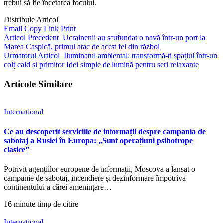
trebui să fie încetarea focului.
Distribuie Articol
Email
Copy Link
Print
Articol Precedent
Ucrainenii au scufundat o navă într-un port la
Marea Caspică, primul atac de acest fel din război
Urmatorul Articol
Iluminatul ambiental: transformă-ți spațiul într-un
colț cald și primitor Idei simple de lumină pentru seri relaxante
Articole Similare
International
Ce au descoperit serviciile de informații despre campania de
sabotaj a Rusiei în Europa: „Sunt operațiuni psihotrope
clasice”
Potrivit agențiilor europene de informații, Moscova a lansat o
campanie de sabotaj, incendiere și dezinformare împotriva
continentului a cărei amenințare…
16 minute timp de citire
International