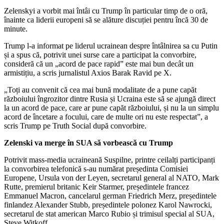
Zelenskyi a vorbit mai întâi cu Trump în particular timp de o oră,
înainte ca liderii europeni să se alăture discuției pentru încă 30 de
minute.
Trump l-a informat pe liderul ucrainean despre întâlnirea sa cu Putin
și a spus că, potrivit unei surse care a participat la convorbire,
consideră că un „acord de pace rapid” este mai bun decât un
armistițiu, a scris jurnalistul Axios Barak Ravid pe X.
„Toți au convenit că cea mai bună modalitate de a pune capăt
războiului îngrozitor dintre Rusia și Ucraina este să se ajungă direct
la un acord de pace, care ar pune capăt războiului, și nu la un simplu
acord de încetare a focului, care de multe ori nu este respectat”, a
scris Trump pe Truth Social după convorbire.
Zelenski va merge în SUA să vorbească cu Trump
Potrivit mass-media ucraineană Suspilne, printre ceilalți participanți
la convorbirea telefonică s-au numărat președinta Comisiei
Europene, Ursula von der Leyen, secretarul general al NATO, Mark
Rutte, premierul britanic Keir Starmer, președintele francez
Emmanuel Macron, cancelarul german Friedrich Merz, președintele
finlandez Alexander Stubb, președintele polonez Karol Nawrocki,
secretarul de stat american Marco Rubio și trimisul special al SUA,
Steve Witkoff.