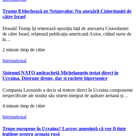
Trump îl blochează pe Netanyahu: Nu anexării Cisiordaniei de
către Israel
Donald Trump își reiterează opoziția față de anexarea Cisiordaniei
de către Israel, relatează publicația americană Axios, citând surse de
la…
2 minute timp de citire
International
Sistemul NATO antirachetă Michelangelo testat direct în
Ucraina. Distruge drone, dar și rachete hipersonice
Compania Leonardo a decis să testeze direct în Ucraina componente
nespecificate ale noului său sistem integrat de apărare aeriană și…
4 minute timp de citire
International
Trupe europene în Ucraina? Lavrov amenință că vor fi ținte
legitime pentru armata rusă