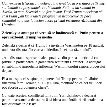
Convorbirea telefonică îndelungată a avut loc la o zi după ce Trump
s-a întâlnit cu președintele rus Vladimir Putin la un summit în
Alaska, la care Zelenski nu a fost invitat. Deși Trump a declarat că
el și Putin „au făcut unele progrese” în negocierile de pace,
summitul nu a dus la niciun acord privind încetarea războiului din
Ucraina.
Zelenskyi a anunțat că vrea să se întâlnească cu Putin pentru a
opri războiul. Trump va media
Zelenski a declarat că Trump l-a invitat la Washington pe 18 august,
unde vor discuta „încetarea uciderilor, încetarea războiului”.
„Am discutat despre semnalele pozitive din partea americană cu
privire la participarea la garantarea securității Ucrainei”, a adăugat
el, subliniind importanța influenței Washingtonului asupra procesului
de pace.
El a mai spus că susține propunerea lui Trump pentru o întâlnire
trilaterală între Ucraina, SUA și Rusia, menționând că cei trei lideri
pot aborda „problemele cheie”.
Cu toate acestea, consilierul lui Putin, Yuri Ushakov, a declarat
pentru mass-media de stat rusă că ideea unei întâlniri trilaterale nu a
fost discutată în Alaska.