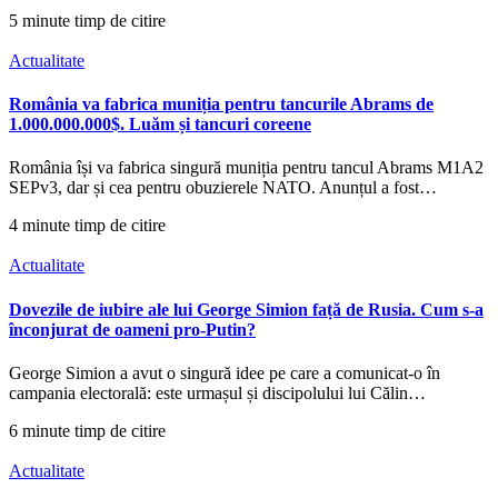
5 minute timp de citire
Actualitate
România va fabrica muniția pentru tancurile Abrams de
1.000.000.000$. Luăm și tancuri coreene
România își va fabrica singură muniția pentru tancul Abrams M1A2
SEPv3, dar și cea pentru obuzierele NATO. Anunțul a fost…
4 minute timp de citire
Actualitate
Dovezile de iubire ale lui George Simion față de Rusia. Cum s-a
înconjurat de oameni pro-Putin?
George Simion a avut o singură idee pe care a comunicat-o în
campania electorală: este urmașul și discipolului lui Călin…
6 minute timp de citire
Actualitate