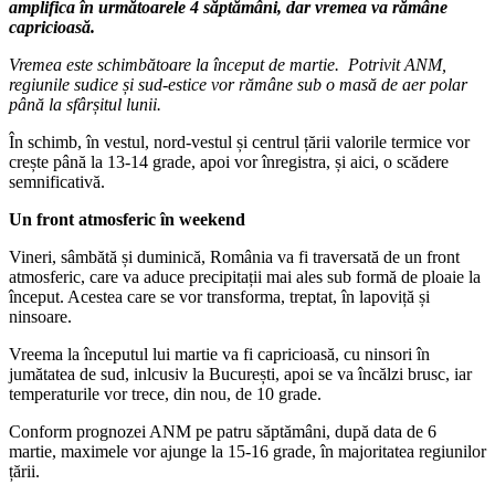
amplifica în următoarele 4 săptămâni, dar vremea va rămâne
capricioasă.
Vremea este schimbătoare la început de martie. Potrivit ANM,
regiunile sudice și sud-estice vor rămâne sub o masă de aer polar
până la sfârșitul lunii.
În schimb, în vestul, nord-vestul și centrul țării valorile termice vor
crește până la 13-14 grade, apoi vor înregistra, și aici, o scădere
semnificativă.
Un front atmosferic în weekend
Vineri, sâmbătă și duminică, România va fi traversată de un front
atmosferic, care va aduce precipitații mai ales sub formă de ploaie la
început. Acestea care se vor transforma, treptat, în lapoviță și
ninsoare.
Vreema la începutul lui martie va fi capricioasă, cu ninsori în
jumătatea de sud, inlcusiv la București, apoi se va încălzi brusc, iar
temperaturile vor trece, din nou, de 10 grade.
Conform prognozei ANM pe patru săptămâni, după data de 6
martie, maximele vor ajunge la 15-16 grade, în majoritatea regiunilor
țării.