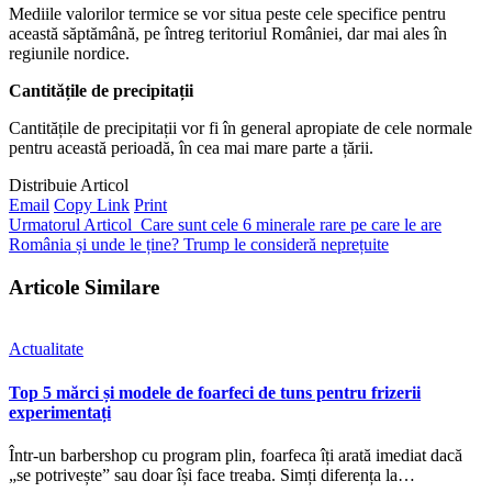
Mediile valorilor termice se vor situa peste cele specifice pentru
această săptămână, pe întreg teritoriul României, dar mai ales în
regiunile nordice.
Cantitățile de precipitații
Cantitățile de precipitații vor fi în general apropiate de cele normale
pentru această perioadă, în cea mai mare parte a țării.
Distribuie Articol
Email
Copy Link
Print
Urmatorul Articol
Care sunt cele 6 minerale rare pe care le are
România și unde le ține? Trump le consideră neprețuite
Articole Similare
Actualitate
Top 5 mărci și modele de foarfeci de tuns pentru frizerii
experimentați
Într-un barbershop cu program plin, foarfeca îți arată imediat dacă
„se potrivește” sau doar își face treaba. Simți diferența la…