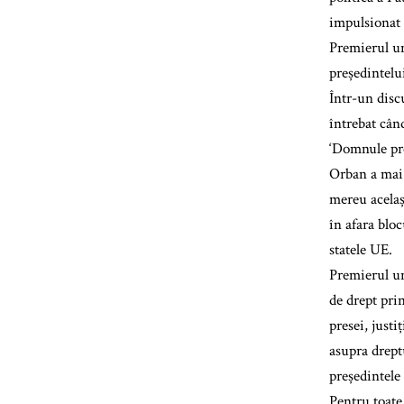
impulsionat
Premierul un
președintelu
Într-un disc
întrebat cân
‘Domnule pre
Orban a mai s
mereu acelaș
în afara blo
statele UE.
Premierul un
de drept pri
presei, justi
asupra dreptu
președintele
Pentru toate