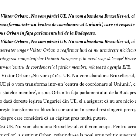
 Viktor Orban: „Nu vom părăsi UE. Nu vom abandona Bruxelles-ul, ci î
transforma într-un ‘centru de coordonare al Uniunii’, care să respecte
pus Orban în fața parlamentului de la Budapesta.
 Viktor Orban: „Nu vom părăsi UE. Nu vom abandona Bruxelles-ul, ci 
servator ungar Viktor Orban a reafirmat luni că nu urmărește nicidecum 
strângerea competențelor Uniunii Europene și în acest scop să ‘ocupe’ Bruxel
tr-un ‘centru de coordonare’ al țărilor membre, relatează agenția EFE.
i Viktor Orban: „Nu vom părăsi UE. Nu vom abandona Bruxelles-ul, 
E și o vom transforma într-un ‘centru de coordonare al Uniunii’, ca
a statelor membre’, a spus Orban în fața parlamentului de la Budapes
o dacă dorește ieșirea Ungariei din UE, el a asigurat că nu are nicio a
dorește transformarea blocului comunitar în sensul restrângerii preroga
, despre care consideră că au căpătat prea multă putere.
si UE. Nu vom abandona Bruxelles-ul, ci îl vom ocupa. Pentru acea
trioților’, a susținut Orban, referindu-se la noul grup politic suverani