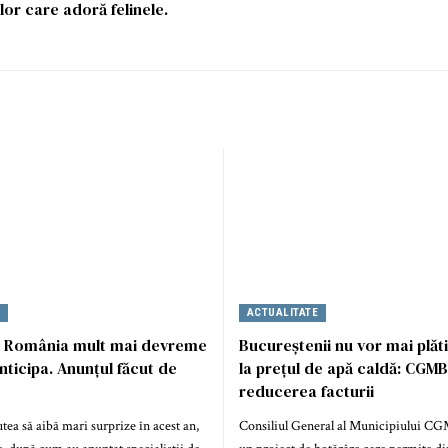
or care adoră felinele.
E
ACTUALITATE
în România mult mai devreme
Bucureștenii nu vor mai plăt
nticipa. Anunțul făcut de
la prețul de apă caldă: CGM
reducerea facturii
ea să aibă mari surprize în acest an,
Consiliul General al Municipiului CG