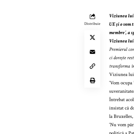
Viziunea lui
UE și o vom 
Distribuie
membre’, a s
Viziunea lui
Premierul con
ci dorește re
transforma în
Viziunea lu
‘Vom ocupa U
suveranitate
Întrebat acol
insistat că 
la Bruxelles
‘Nu vom pără
politică a Pa