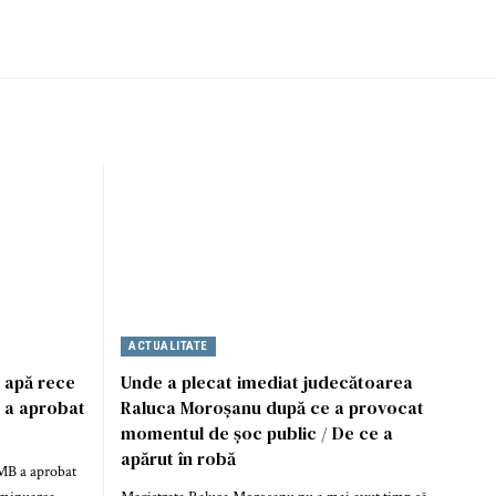
ACTUALITATE
i apă rece
Unde a plecat imediat judecătoarea
B a aprobat
Raluca Moroșanu după ce a provocat
momentul de șoc public / De ce a
apărut în robă
MB a aprobat