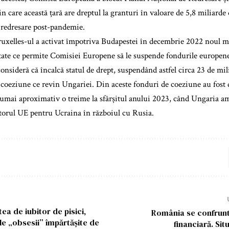
n care această țară are dreptul la granturi în valoare de 5,8 miliarde
redresare post-pandemie.
uxelles-ul a activat împotriva Budapestei în decembrie 2022 noul 
tate ce permite Comisiei Europene să le suspende fondurile europen
consideră că încalcă statul de drept, suspendând astfel circa 23 de mi
 coeziune ce revin Ungariei. Din aceste fonduri de coeziune au fost
mai aproximativ o treime la sfârșitul anului 2023, când Ungaria a
torul UE pentru Ucraina în războiul cu Rusia.
ea de iubitor de pisici,
România se confrunt
ile „obsesii” împărtășite de
financiară. Sit