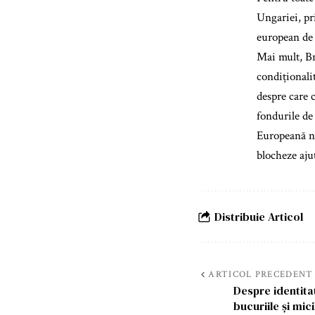
Ungariei, pri
european de 
Mai mult, Br
condiționali
despre care 
fondurile de
Europeană nu
blocheze aju
Distribuie Articol
ARTICOL PRECEDENT
Despre identitat
bucuriile și mic