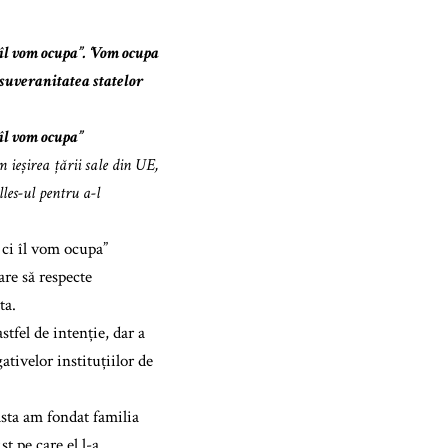
l vom ocupa”. ‘Vom ocupa
 suveranitatea statelor
îl vom ocupa”
ieșirea țării sale din UE,
les-ul pentru a-l
ci îl vom ocupa”
re să respecte
ta.
stfel de intenție, dar a
tivelor instituțiilor de
sta am fondat familia
st pe care el l-a