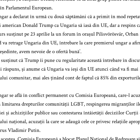
 în Parlamentul European.
gar a declarat în urmă cu două săptămâni că a primit în mod repetat
i american Donald Trump ca Ungaria să iasă din UE, dar a respins ca
urs susținut pe 23 aprilie la un forum în orașul Pilisvörösvár, Orban
d va retrage Ungaria din UE, întrebare la care premierul ungar a afir
ședinte, avem nevoie de o ofertă bună’.
usținut că Trump îi pune cu regularitate această întrebare în discuții
i răspuns, și anume că Ungaria va ieși din UE atunci când va fi mai a
cului comunitar, mai ales ținând cont de faptul că 85% din exporturi
gar se află în conflict permanent cu Comisia Europeană, care-l acuză
n limitarea drepturilor comunității LGBT, respingerea migranților ile
ției și achizițiilor publice sau contestarea întâietății deciziilor Curți
lui național, acuzații la care se adaugă cele ce privesc relațiile apro
 rus Vladimir Putin.
 acestea, Comisia Europeană a blocat Planul Național de Redresare ș