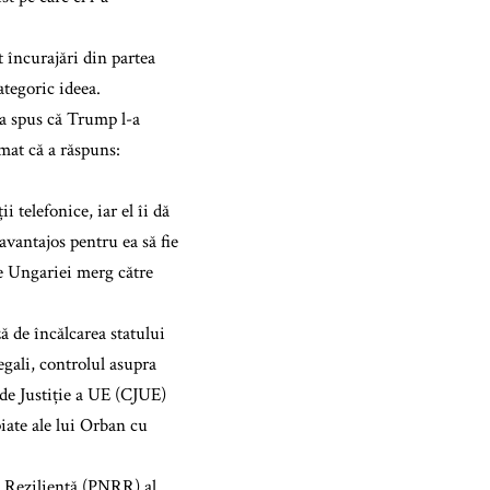
 încurajări din partea
tegoric ideea.
 a spus că Trump l-a
mat că a răspuns:
 telefonice, iar el îi dă
vantajos pentru ea să fie
le Ungariei merg către
 de încălcarea statului
gali, controlul asupra
i de Justiție a UE (CJUE)
piate ale lui Orban cu
i Reziliență (PNRR) al