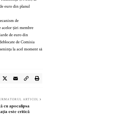
 de euro din planul
mecanism de
e acelor țări membre
liarde de euro din
 deblocate de Comisia
menința la acel moment să
URMATORUL ARTICOL
ă cu apocalipsa
uația este critică