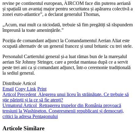
revine pe continentul european, AIRCOM face din puterea aeriană
și spațială un avantaj major pentru securitatea și apărarea colectivă a
zonei euro-atlantice”, a declarat generalul Thomas,
„Acum, mai mult ca niciodată, trebuie să fim pregătiți să răspundem
împreună la toate amenințările.”
Poziția de comandant adjunct la Comandamentul Aerian Aliat este
ocupată alternativ de un general francez și unul britanic cu trei stele.
Personalul Cartierului general și-a luat rămas bun de la mareșalul
aerian Sir Johnny Stringer, care a predat mantaua după ce a servit
peste trei ani ca și comandant adjunct, într-o ceremonie tradițională
la sediul general.
Distribuie Articol
Email
Copy Link
Print
Articol Precedent
Alegerea unui liceu în străinătate. Ce trebuie să
știe părinții și la ce să fie atenți?
Urmatorul Articol
Retragerea trupelor din România provoacă
tensiuni la Washington. Congresmenii republicani și democrați,
critici la adresa Pentagonului
Articole Similare