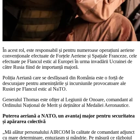
În acest rol, este responsabil și pentru numeroase operațiuni aeriene
convenționale efectuate de Forțele Aeriene și Spațiale Franceze, cele
efectuate pe Flancul estic al Europei în urma invadării Ucrainei de
către Rusia fiind de importanță majoră.
Poliția Aeriană care se desfășoară din România este o forță de
descurajare pentru amenințările și incursiunile provocatoare ale
Rusiei pe Flancul estic al NaTO.
Generalul Thomas este ofițer al Legiunii de Onoare, comandant al
Ordinului Național de Merit și deținător al Medaliei Aeronautice.
Puterea aeriană a NATO, un avantaj major pentru securitatea
și apărarea colectivă
„Mă alătur personalului AIRCOM în calitate de comandant adjunct
cu mare determinare, entuziasm și mândrie. Pe măsură ce războiul