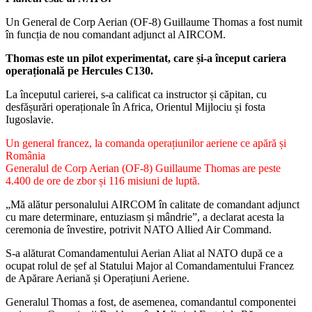
Un General de Corp Aerian (OF-8) Guillaume Thomas a fost numit
în funcția de nou comandant adjunct al AIRCOM.
Thomas este un pilot experimentat, care și-a început cariera
operațională pe Hercules C130.
La începutul carierei, s-a calificat ca instructor și căpitan, cu
desfășurări operaționale în Africa, Orientul Mijlociu și fosta
Iugoslavie.
Un general francez, la comanda operațiunilor aeriene ce apără și
România
Generalul de Corp Aerian (OF-8) Guillaume Thomas are peste
4.400 de ore de zbor și 116 misiuni de luptă.
„Mă alătur personalului AIRCOM în calitate de comandant adjunct
cu mare determinare, entuziasm și mândrie”, a declarat acesta la
ceremonia de învestire, potrivit NATO Allied Air Command.
S-a alăturat Comandamentului Aerian Aliat al NATO după ce a
ocupat rolul de șef al Statului Major al Comandamentului Francez
de Apărare Aeriană și Operațiuni Aeriene.
Generalul Thomas a fost, de asemenea, comandantul componentei