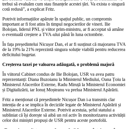
trebui să evaluăm cum stau finanțele acestei țări. Va exista o singură
cotă redusă”, a explicat Fritz.
Potrivit informațiilor apărute în spațiul public, un compromis
important ar fi fost atins în timpul negocierilor de vineri. Ilie
Bolojan, liderul PNL și viitor prim-ministru, ar fi acceptat să amâne
o eventuală creștere a TVA-ului până în luna octombrie.
În fața președintelui Nicușor Dan, el ar fi susținut că majorarea TVA
de la 19% la 21% reprezintă singura soluție viabilă pentru reducerea
deficitului bugetar.
Creșterea taxei pe valoarea adăugată, o problemă majoră
În viitorul Cabinet condus de Ilie Bolojan, USR va avea patru
reprezentanți: Diana Buzoianu la Ministerul Mediului, Oana Țoiu la
Ministerul Afacerilor Externe, Radu Miruță la Ministerul Economiei
și Digitalizării, iar Ionuț Moșteanu va prelua Ministerul Apărării.
Fritz a menționat că președintele Nicușor Dan i-a transmis clar
intenția de a se implica în deciziile legate de Ministerul Apărării și
Ministerul Afacerilor Externe. Potrivit acestuia, șeful statului a
subliniat că își dorește să aibă un rol activ în monitorizarea activității
celor doi miniștri propuși de USR pentru aceste portofolii.