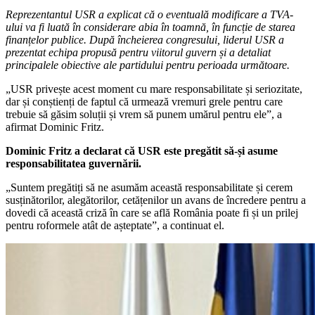
Reprezentantul USR a explicat că o eventuală modificare a TVA-
ului va fi luată în considerare abia în toamnă, în funcție de starea
finanțelor publice. După încheierea congresului, liderul USR a
prezentat echipa propusă pentru viitorul guvern și a detaliat
principalele obiective ale partidului pentru perioada următoare.
„USR privește acest moment cu mare responsabilitate și seriozitate,
dar și conștienți de faptul că urmează vremuri grele pentru care
trebuie să găsim soluții și vrem să punem umărul pentru ele”, a
afirmat Dominic Fritz.
Dominic Fritz a declarat că USR este pregătit să-și asume
responsabilitatea guvernării.
„Suntem pregătiți să ne asumăm această responsabilitate și cerem
susținătorilor, alegătorilor, cetățenilor un avans de încredere pentru a
dovedi că această criză în care se află România poate fi și un prilej
pentru roformele atât de așteptate”, a continuat el.