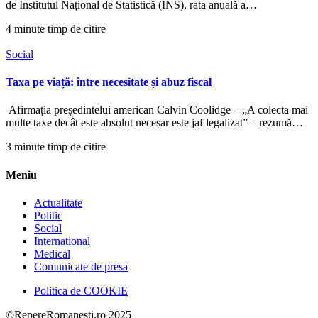
de Institutul Național de Statistică (INS), rata anuală a…
4 minute timp de citire
Social
Taxa pe viață: între necesitate și abuz fiscal
Afirmația președintelui american Calvin Coolidge – „A colecta mai
multe taxe decât este absolut necesar este jaf legalizat” – rezumă…
3 minute timp de citire
Meniu
Actualitate
Politic
Social
International
Medical
Comunicate de presa
Politica de COOKIE
©RepereRomanesti.ro 2025