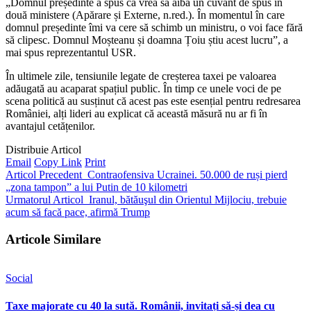
„Domnul președinte a spus că vrea să aibă un cuvânt de spus în
două ministere (Apărare și Externe, n.red.). În momentul în care
domnul președinte îmi va cere să schimb un ministru, o voi face fără
să clipesc. Domnul Moșteanu și doamna Țoiu știu acest lucru”, a
mai spus reprezentantul USR.
În ultimele zile, tensiunile legate de creșterea taxei pe valoarea
adăugată au acaparat spațiul public. În timp ce unele voci de pe
scena politică au susținut că acest pas este esențial pentru redresarea
României, alți lideri au explicat că această măsură nu ar fi în
avantajul cetățenilor.
Distribuie Articol
Email
Copy Link
Print
Articol Precedent
Contraofensiva Ucrainei. 50.000 de ruși pierd
„zona tampon” a lui Putin de 10 kilometri
Urmatorul Articol
Iranul, bătăuşul din Orientul Mijlociu, trebuie
acum să facă pace, afirmă Trump
Articole Similare
Social
Taxe majorate cu 40 la sută. Românii, invitați să-și dea cu