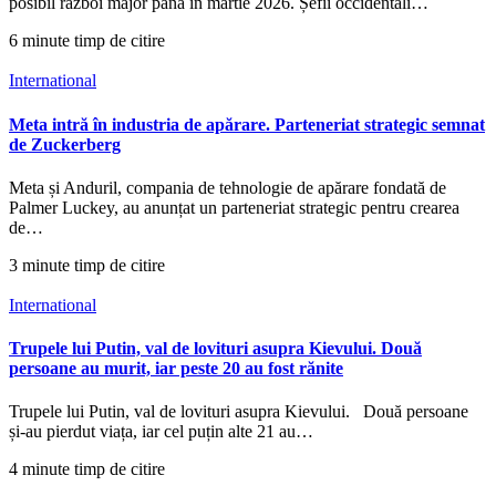
posibil război major până în martie 2026. Șefii occidentali…
6 minute timp de citire
International
Meta intră în industria de apărare. Parteneriat strategic semnat
de Zuckerberg
Meta și Anduril, compania de tehnologie de apărare fondată de
Palmer Luckey, au anunțat un parteneriat strategic pentru crearea
de…
3 minute timp de citire
International
Trupele lui Putin, val de lovituri asupra Kievului. Două
persoane au murit, iar peste 20 au fost rănite
Trupele lui Putin, val de lovituri asupra Kievului. Două persoane
și-au pierdut viața, iar cel puțin alte 21 au…
4 minute timp de citire