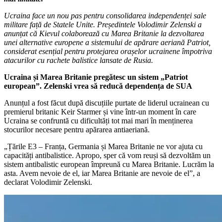
Ucraina face un nou pas pentru consolidarea independenței sale
militare față de Statele Unite. Președintele Volodimir Zelenski a
anunțat că Kievul colaborează cu Marea Britanie la dezvoltarea
unei alternative europene a sistemului de apărare aeriană Patriot,
considerat esențial pentru protejarea orașelor ucrainene împotriva
atacurilor cu rachete balistice lansate de Rusia.
Ucraina și Marea Britanie pregătesc un sistem „Patriot
european”. Zelenski vrea să reducă dependența de SUA
Anunțul a fost făcut după discuțiile purtate de liderul ucrainean cu
premierul britanic Keir Starmer și vine într-un moment în care
Ucraina se confruntă cu dificultăți tot mai mari în menținerea
stocurilor necesare pentru apărarea antiaeriană.
„Țările E3 – Franța, Germania și Marea Britanie ne vor ajuta cu
capacități antibalistice. Apropo, sper că vom reuși să dezvoltăm un
sistem antibalistic european împreună cu Marea Britanie. Lucrăm la
asta. Avem nevoie de el, iar Marea Britanie are nevoie de el”, a
declarat Volodimir Zelenski.