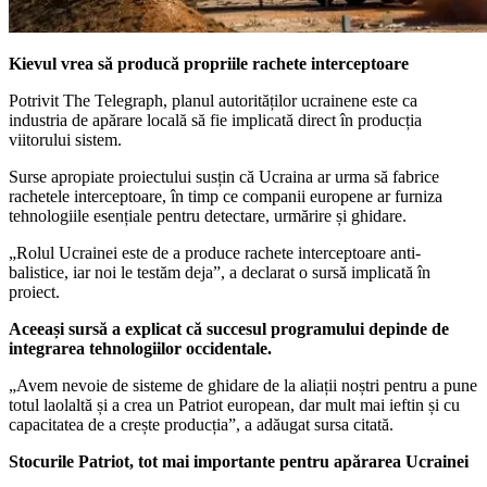
Kievul vrea să producă propriile rachete interceptoare
Potrivit The Telegraph, planul autorităților ucrainene este ca
industria de apărare locală să fie implicată direct în producția
viitorului sistem.
Surse apropiate proiectului susțin că Ucraina ar urma să fabrice
rachetele interceptoare, în timp ce companii europene ar furniza
tehnologiile esențiale pentru detectare, urmărire și ghidare.
„Rolul Ucrainei este de a produce rachete interceptoare anti-
balistice, iar noi le testăm deja”, a declarat o sursă implicată în
proiect.
Aceeași sursă a explicat că succesul programului depinde de
integrarea tehnologiilor occidentale.
„Avem nevoie de sisteme de ghidare de la aliații noștri pentru a pune
totul laolaltă și a crea un Patriot european, dar mult mai ieftin și cu
capacitatea de a crește producția”, a adăugat sursa citată.
Stocurile Patriot, tot mai importante pentru apărarea Ucrainei