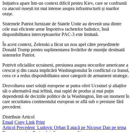
Inițiativa apare într-un context dificil pentru Kiev, care se confruntă
cu atacuri rusești tot mai intense asupra infrastructurii și marilor
orașe.
Sistemele Patriot furnizate de Statele Unite au devenit una dintre
cele mai eficiente arme împotriva rachetelor balistice, însă
disponibilitatea interceptoarelor PAC-3 este limitată.
În acest context, Zelenski a făcut un nou apel către președintele
Donald Trump pentru suplimentarea livrărilor de muniție destinată
sistemelor Patriot.
Potrivit oficialilor ucraineni, presiunea asupra stocurilor americane a
crescut și din cauza implicării Washingtonului în conflictul cu Iranul,
ceea ce a redus disponibilitatea unor categorii de armament strategic.
Dezvoltarea unei soluții europene ar putea oferi Ucrainei și aliaților
săi o alternativă mai ieftină, mai rapid de produs și mai puțin
dependentă de deciziile politice de la Washington, într-un moment în
care securitatea continentului european se află sub o presiune fără
precedent.
Distribuie Articol
Email
Copy Link
Print
Articol Precedent
Ludovic Orban îl atacă pe Nicușor Dan pe tema