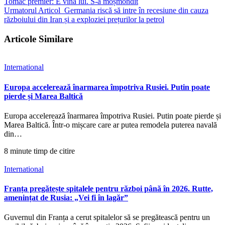
Tomac premier: E vina lui. S-a moșmondit
Urmatorul Articol
Germania riscă să intre în recesiune din cauza
războiului din Iran și a exploziei prețurilor la petrol
Articole Similare
International
Europa accelerează înarmarea împotriva Rusiei. Putin poate
pierde și Marea Baltică
Europa accelerează înarmarea împotriva Rusiei. Putin poate pierde și
Marea Baltică. Într-o mișcare care ar putea remodela puterea navală
din…
8 minute timp de citire
International
Franța pregătește spitalele pentru război până în 2026. Rutte,
amenințat de Rusia: „Vei fi în lagăr”
Guvernul din Franța a cerut spitalelor să se pregătească pentru un