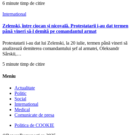
6 minute timp de citire
International
Zelenski, între ciocan și nicovală. Protestatarii i-au dat termen
până vineri să-l demită pe comandantul armat
Protestatarii i-au dat lui Zelenski, la 20 iulie, termen până vineri să
analizează demiterea comandantului șef al armatei, Oleksandr
Sârskii,…
5 minute timp de citire
Meniu
Actualitate
Politic
Social
International
Medical
Comunicate de presa
Politica de COOKIE