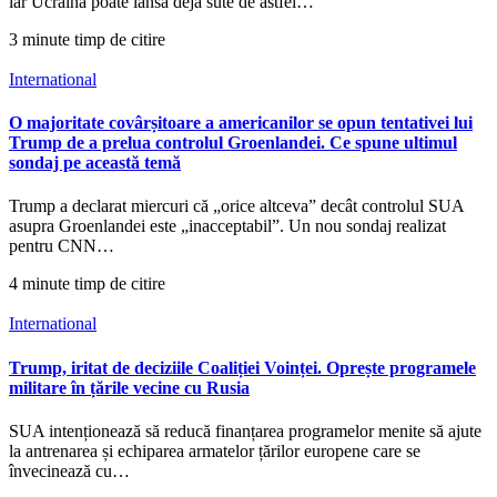
iar Ucraina poate lansa deja sute de astfel…
3 minute timp de citire
International
O majoritate covârșitoare a americanilor se opun tentativei lui
Trump de a prelua controlul Groenlandei. Ce spune ultimul
sondaj pe această temă
Trump a declarat miercuri că „orice altceva” decât controlul SUA
asupra Groenlandei este „inacceptabil”. Un nou sondaj realizat
pentru CNN…
4 minute timp de citire
International
Trump, iritat de deciziile Coaliției Voinței. Oprește programele
militare în țările vecine cu Rusia
SUA intenționează să reducă finanțarea programelor menite să ajute
la antrenarea și echiparea armatelor țărilor europene care se
învecinează cu…