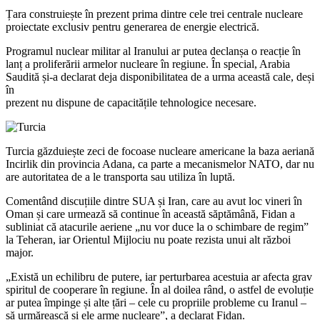
Țara construiește în prezent prima dintre cele trei centrale nucleare
proiectate exclusiv pentru generarea de energie electrică.
Programul nuclear militar al Iranului ar putea declanșa o reacție în
lanț a proliferării armelor nucleare în regiune. În special, Arabia
Saudită și-a declarat deja disponibilitatea de a urma această cale, deși
în
prezent nu dispune de capacitățile tehnologice necesare.
Turcia găzduiește zeci de focoase nucleare americane la baza aeriană
Incirlik din provincia Adana, ca parte a mecanismelor NATO, dar nu
are autoritatea de a le transporta sau utiliza în luptă.
Comentând discuțiile dintre SUA și Iran, care au avut loc vineri în
Oman și care urmează să continue în această săptămână, Fidan a
subliniat că atacurile aeriene „nu vor duce la o schimbare de regim”
la Teheran, iar Orientul Mijlociu nu poate rezista unui alt război
major.
„Există un echilibru de putere, iar perturbarea acestuia ar afecta grav
spiritul de cooperare în regiune. În al doilea rând, o astfel de evoluție
ar putea împinge și alte țări – cele cu propriile probleme cu Iranul –
să urmărească și ele arme nucleare”, a declarat Fidan.