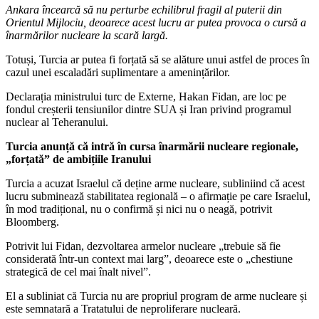
Ankara încearcă să nu perturbe echilibrul fragil al puterii din
Orientul Mijlociu, deoarece acest lucru ar putea provoca o cursă a
înarmărilor nucleare la scară largă.
Totuși, Turcia ar putea fi forțată să se alăture unui astfel de proces în
cazul unei escaladări suplimentare a amenințărilor.
Declarația ministrului turc de Externe, Hakan Fidan, are loc pe
fondul creșterii tensiunilor dintre SUA și Iran privind programul
nuclear al Teheranului.
Turcia anunță că intră în cursa înarmării nucleare regionale,
„forțată” de ambițiile Iranului
Turcia a acuzat Israelul că deține arme nucleare, subliniind că acest
lucru subminează stabilitatea regională – o afirmație pe care Israelul,
în mod tradițional, nu o confirmă și nici nu o neagă, potrivit
Bloomberg.
Potrivit lui Fidan, dezvoltarea armelor nucleare „trebuie să fie
considerată într-un context mai larg”, deoarece este o „chestiune
strategică de cel mai înalt nivel”.
El a subliniat că Turcia nu are propriul program de arme nucleare și
este semnatară a Tratatului de neproliferare nucleară.