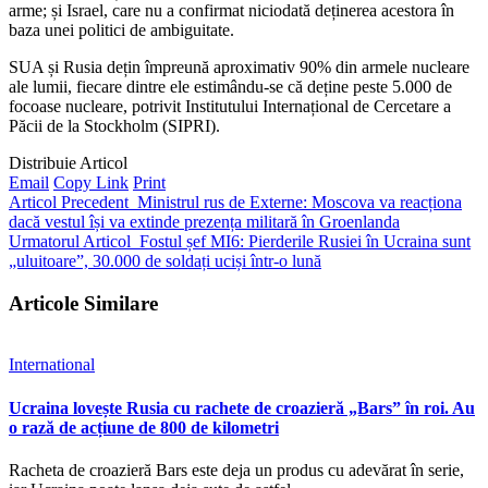
arme; și Israel, care nu a confirmat niciodată deținerea acestora în
baza unei politici de ambiguitate.
SUA și Rusia dețin împreună aproximativ 90% din armele nucleare
ale lumii, fiecare dintre ele estimându-se că deține peste 5.000 de
focoase nucleare, potrivit Institutului Internațional de Cercetare a
Păcii de la Stockholm (SIPRI).
Distribuie Articol
Email
Copy Link
Print
Articol Precedent
Ministrul rus de Externe: Moscova va reacționa
dacă vestul își va extinde prezența militară în Groenlanda
Urmatorul Articol
Fostul șef MI6: Pierderile Rusiei în Ucraina sunt
„uluitoare”, 30.000 de soldați uciși într-o lună
Articole Similare
International
Ucraina lovește Rusia cu rachete de croazieră „Bars” în roi. Au
o rază de acțiune de 800 de kilometri
Racheta de croazieră Bars este deja un produs cu adevărat în serie,