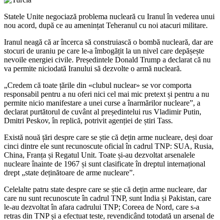
Statele Unite negociază problema nucleară cu Iranul în vederea unui
nou acord, după ce au amenințat Teheranul cu noi atacuri militare.
Iranul neagă că ar încerca să construiască o bombă nucleară, dar are
stocuri de uraniu pe care le-a îmbogățit la un nivel care depășește
nevoile energiei civile. Președintele Donald Trump a declarat că nu
va permite niciodată Iranului să dezvolte o armă nucleară.
„Credem că toate țările din «clubul nuclear» se vor comporta
responsabil pentru a nu oferi nici cel mai mic pretext și pentru a nu
permite nicio manifestare a unei curse a înarmărilor nucleare”, a
declarat purtătorul de cuvânt al președintelui rus Vladimir Putin,
Dmitri Peskov, în replică, potrivit agenției de știri Tass.
Există nouă țări despre care se știe că dețin arme nucleare, deși doar
cinci dintre ele sunt recunoscute oficial în cadrul TNP: SUA, Rusia,
China, Franța și Regatul Unit. Toate și-au dezvoltat arsenalele
nucleare înainte de 1967 și sunt clasificate în dreptul internațional
drept „state deținătoare de arme nucleare”.
Celelalte patru state despre care se știe că dețin arme nucleare, dar
care nu sunt recunoscute în cadrul TNP, sunt India și Pakistan, care
le-au dezvoltat în afara cadrului TNP; Coreea de Nord, care s-a
retras din TNP și a efectuat teste, revendicând totodată un arsenal de