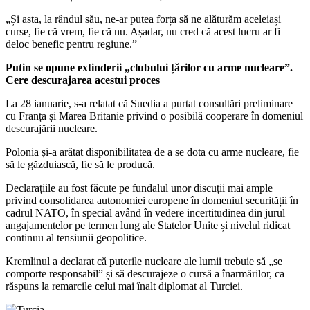
„Și asta, la rândul său, ne-ar putea forța să ne alăturăm aceleiași
curse, fie că vrem, fie că nu. Așadar, nu cred că acest lucru ar fi
deloc benefic pentru regiune.”
Putin se opune extinderii „clubului țărilor cu arme nucleare”.
Cere descurajarea acestui proces
La 28 ianuarie, s-a relatat că Suedia a purtat consultări preliminare
cu Franța și Marea Britanie privind o posibilă cooperare în domeniul
descurajării nucleare.
Polonia și-a arătat disponibilitatea de a se dota cu arme nucleare, fie
să le găzduiască, fie să le producă.
Declarațiile au fost făcute pe fundalul unor discuții mai ample
privind consolidarea autonomiei europene în domeniul securității în
cadrul NATO, în special având în vedere incertitudinea din jurul
angajamentelor pe termen lung ale Statelor Unite și nivelul ridicat
continuu al tensiunii geopolitice.
Kremlinul a declarat că puterile nucleare ale lumii trebuie să „se
comporte responsabil” și să descurajeze o cursă a înarmărilor, ca
răspuns la remarcile celui mai înalt diplomat al Turciei.