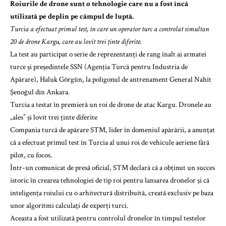
Roiurile de drone sunt o tehnologie care nu a fost încă
utilizată pe deplin pe câmpul de luptă.
Turcia a efectuat primul test, în care un operator turc a controlat simultan
20 de drone Kargu, care au lovit trei ținte diferite.
La test au participat o serie de reprezentanți de rang înalt ai armatei
turce și președintele SSN (Agenția Turcă pentru Industria de
Apărare), Haluk Görgün, la poligonul de antrenament General Nahit
Șenoğul din Ankara.
Turcia a testat în premieră un roi de drone de atac Kargu. Dronele au
„ales” și lovit trei ținte diferite
Compania turcă de apărare STM, lider în domeniul apărării, a anunțat
că a efectuat primul test în Turcia al unui roi de vehicule aeriene fără
pilot, cu focos.
Într-un comunicat de presă oficial, STM declară că a obținut un succes
istoric în crearea tehnologiei de tip roi pentru lansarea dronelor și că
inteligența roiului cu o arhitectură distribuită, creată exclusiv pe baza
unor algoritmi calculați de experți turci.
Aceasta a fost utilizată pentru controlul dronelor în timpul testelor