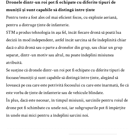
Dronele dintr-un roi pot fi echipate cu diferite tipuri de
muniții și sunt capabile să distingă între ținte
Pentru teste a fost ales cel mai eficient focos, cu explozie aeriană,
pentru a distruge ținte de infanterie.
STM a produs tehnologia în așa fel, încât fiecare dronă să poată lua
decizii în mod independent, astfel încât sarcina să fie îndeplinită chiar
dacă o altă dronă sau o parte a dronelor din grup, sau chiar un grup
separat, dintr-un motiv sau altul, nu poate îndeplini misiunea
atribuită.
Se susține că dronele dintr-un roi pot fi echipate cu diferite tipuri de
focoase/muniții și sunt capabile să distingă între ținte, alegând să
lovească pe cea care este potrivită focosului cu care este înarmată, fie că
este vorba de ținte de infanterie sau de vehicule blindate.
În plus, dacă este necesar, în timpul misiunii, sarcinile pentru roiul de
drone pot fi schimbate cu unele noi, iar subgrupurile pot fi împărțite
în unele mai mici pentru a îndeplini sarcini noi.