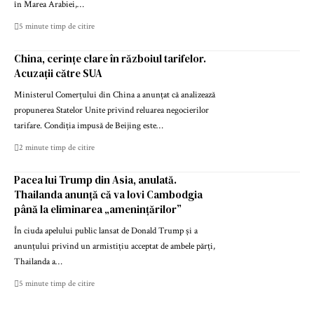
în Marea Arabiei,…
5 minute timp de citire
China, cerințe clare în războiul tarifelor.
Acuzații către SUA
Ministerul Comerțului din China a anunțat că analizează
propunerea Statelor Unite privind reluarea negocierilor
tarifare. Condiția impusă de Beijing este…
2 minute timp de citire
Pacea lui Trump din Asia, anulată.
Thailanda anunță că va lovi Cambodgia
până la eliminarea „amenințărilor”
În ciuda apelului public lansat de Donald Trump și a
anunțului privind un armistițiu acceptat de ambele părți,
Thailanda a…
5 minute timp de citire