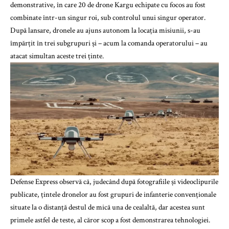
demonstrative, în care 20 de drone Kargu echipate cu focos au fost
combinate într-un singur roi, sub controlul unui singur operator.
După lansare, dronele au ajuns autonom la locația misiunii, s-au
împărțit în trei subgrupuri și – acum la comanda operatorului – au
atacat simultan aceste trei ținte.
Defense Express observă că, judecând după fotografiile și videoclipurile
publicate, țintele dronelor au fost grupuri de infanterie convenționale
situate la o distanță destul de mică una de cealaltă, dar acestea sunt
primele astfel de teste, al căror scop a fost demonstrarea tehnologiei.