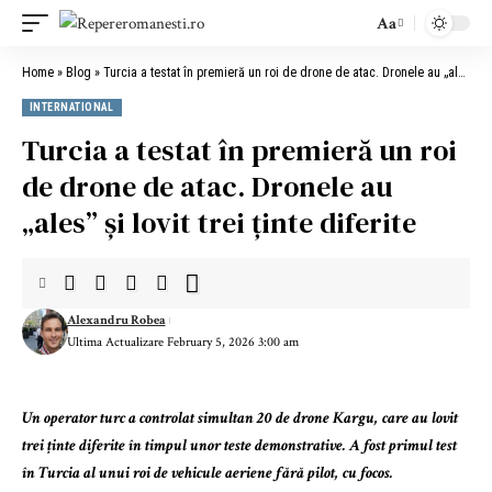
Aa
Font
Resizer
Home
»
Blog
»
Turcia a testat în premieră un roi de drone de atac. Dronele au „ales” și lovit trei ținte diferite
INTERNATIONAL
Turcia a testat în premieră un roi
de drone de atac. Dronele au
„ales” și lovit trei ținte diferite
Alexandru Robea
Ultima Actualizare February 5, 2026 3:00 am
Un operator turc a controlat simultan 20 de drone Kargu, care au lovit
trei ținte diferite în timpul unor teste demonstrative. A fost primul test
în Turcia al unui roi de vehicule aeriene fără pilot, cu focos.