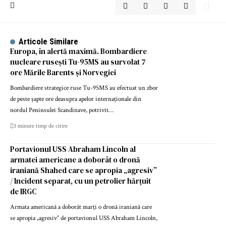
Articole Similare
Europa, în alertă maximă. Bombardiere
nucleare rusești Tu-95MS au survolat 7
ore Mările Barents și Norvegiei
Bombardiere strategice ruse Tu-95MS au efectuat un zbor
de peste șapte ore deasupra apelor internaționale din
nordul Peninsulei Scandinave, potrivit…
3 minute timp de citire
Portavionul USS Abraham Lincoln al
armatei americane a doborât o dronă
iraniană Shahed care se apropia „agresiv”
/ Incident separat, cu un petrolier hărțuit
de IRGC
Armata americană a doborât marți o dronă iraniană care
se apropia „agresiv” de portavionul USS Abraham Lincoln,