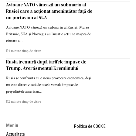
Avioane NATO vânează un submarin al
Rusiei care a acționat amenințător față de
un portavion al SUA
Avioane NATO vânează un submarin al Rusiei. Marea
Britanie, SUA și Norvegia au lansat o acțiune majoră de
căutare a…
4 minute timp de citire
Rusia tremură după tarifele impuse de
Trump. Avertismentul Kremlinului
Rusia se confruntă cu o nouă provocare economică, deși
nu este direct vizată de taxele vamale impuse de
președintele american…
2 minute timp de citire
Meniu
Politica de COOKIE
Actualitate