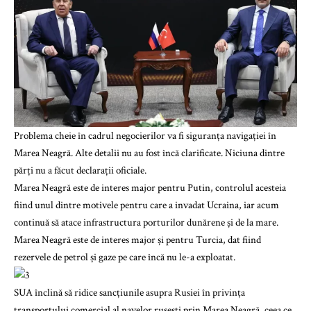
Problema cheie în cadrul negocierilor va fi siguranța navigației în
Marea Neagră. Alte detalii nu au fost încă clarificate. Niciuna dintre
părți nu a făcut declarații oficiale.
Marea Neagră este de interes major pentru Putin, controlul acesteia
fiind unul dintre motivele pentru care a invadat Ucraina, iar acum
continuă să atace infrastructura porturilor dunărene și de la mare.
Marea Neagră este de interes major și pentru Turcia, dat fiind
rezervele de petrol și gaze pe care încă nu le-a exploatat.
SUA înclină să ridice sancțiunile asupra Rusiei în privința
transportului comercial al navelor rusești prin Marea Neagră, ceea ce