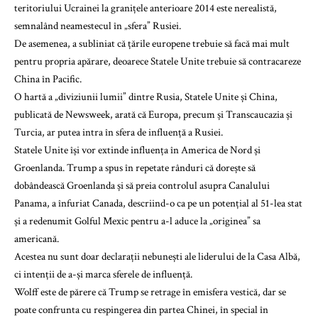
teritoriului Ucrainei la granițele anterioare 2014 este nerealistă,
semnalând neamestecul în „sfera” Rusiei.
De asemenea, a subliniat că țările europene trebuie să facă mai mult
pentru propria apărare, deoarece Statele Unite trebuie să contracareze
China în Pacific.
O hartă a „diviziunii lumii” dintre Rusia, Statele Unite și China,
publicată de Newsweek, arată că Europa, precum și Transcaucazia și
Turcia, ar putea intra în sfera de influență a Rusiei.
Statele Unite își vor extinde influența în America de Nord și
Groenlanda. Trump a spus în repetate rânduri că dorește să
dobândească Groenlanda și să preia controlul asupra Canalului
Panama, a înfuriat Canada, descriind-o ca pe un potențial al 51-lea stat
și a redenumit Golful Mexic pentru a-l aduce la „originea” sa
americană.
Acestea nu sunt doar declarații nebunești ale liderului de la Casa Albă,
ci intenții de a-și marca sferele de influență.
Wolff este de părere că Trump se retrage în emisfera vestică, dar se
poate confrunta cu respingerea din partea Chinei, în special în