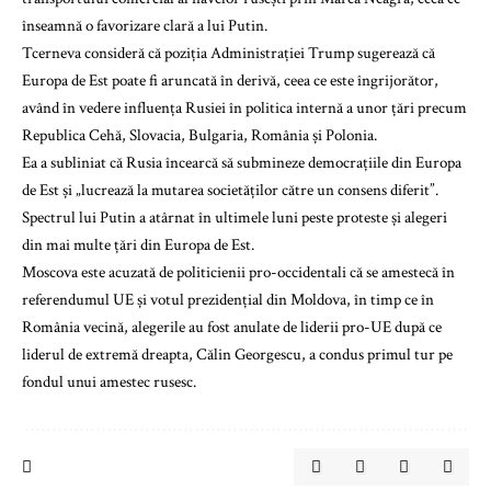
înseamnă o favorizare clară a lui Putin.
Tcerneva consideră că poziția Administrației Trump sugerează că
Europa de Est poate fi aruncată în derivă, ceea ce este îngrijorător,
având în vedere influența Rusiei în politica internă a unor țări precum
Republica Cehă, Slovacia, Bulgaria, România și Polonia.
Ea a subliniat că Rusia încearcă să submineze democrațiile din Europa
de Est și „lucrează la mutarea societăților către un consens diferit”.
Spectrul lui Putin a atârnat în ultimele luni peste proteste și alegeri
din mai multe țări din Europa de Est.
Moscova este acuzată de politicienii pro-occidentali că se amestecă în
referendumul UE și votul prezidențial din Moldova, în timp ce în
România vecină, alegerile au fost anulate de liderii pro-UE după ce
liderul de extremă dreapta, Călin Georgescu, a condus primul tur pe
fondul unui amestec rusesc.