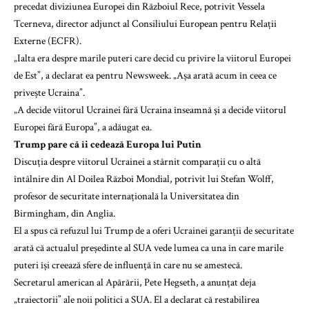
precedat diviziunea Europei din Războiul Rece, potrivit Vessela
Tcerneva, director adjunct al Consiliului European pentru Relații
Externe (ECFR).
„Ialta era despre marile puteri care decid cu privire la viitorul Europei
de Est”, a declarat ea pentru Newsweek. „Așa arată acum în ceea ce
privește Ucraina”.
„A decide viitorul Ucrainei fără Ucraina înseamnă și a decide viitorul
Europei fără Europa”, a adăugat ea.
Trump pare că îi cedează Europa lui Putin
Discuția despre viitorul Ucrainei a stârnit comparații cu o altă
întâlnire din Al Doilea Război Mondial, potrivit lui Stefan Wolff,
profesor de securitate internațională la Universitatea din
Birmingham, din Anglia.
El a spus că refuzul lui Trump de a oferi Ucrainei garanții de securitate
arată că actualul președinte al SUA vede lumea ca una în care marile
puteri își creează sfere de influență în care nu se amestecă.
Secretarul american al Apărării, Pete Hegseth, a anunțat deja
„traiectorii” ale noii politici a SUA. El a declarat că restabilirea