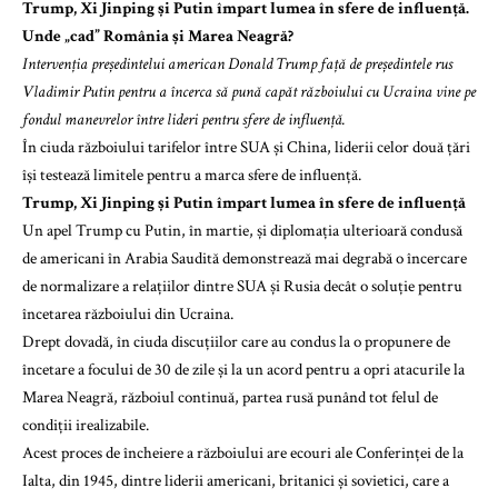
Trump, Xi Jinping și Putin împart lumea în sfere de influență.
Unde „cad” România și Marea Neagră?
Intervenția președintelui american Donald Trump față de președintele rus
Vladimir Putin pentru a încerca să pună capăt războiului cu Ucraina vine pe
fondul manevrelor între lideri pentru sfere de influență.
În ciuda războiului tarifelor între SUA și China, liderii celor două țări
își testează limitele pentru a marca sfere de influență.
Trump, Xi Jinping și Putin împart lumea în sfere de influență
Un apel Trump cu Putin, în martie, și diplomația ulterioară condusă
de americani în Arabia Saudită demonstrează mai degrabă o încercare
de normalizare a relațiilor dintre SUA și Rusia decât o soluție pentru
încetarea războiului din Ucraina.
Drept dovadă, în ciuda discuțiilor care au condus la o propunere de
încetare a focului de 30 de zile și la un acord pentru a opri atacurile la
Marea Neagră, războiul continuă, partea rusă punând tot felul de
condiții irealizabile.
Acest proces de încheiere a războiului are ecouri ale Conferinței de la
Ialta, din 1945, dintre liderii americani, britanici și sovietici, care a