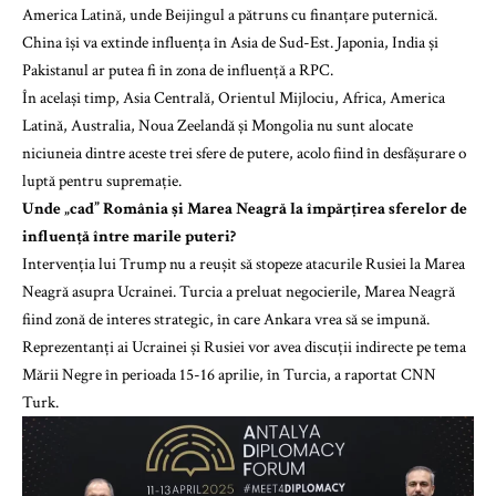
America Latină, unde Beijingul a pătruns cu finanțare puternică.
China își va extinde influența în Asia de Sud-Est. Japonia, India și
Pakistanul ar putea fi în zona de influență a RPC.
În același timp, Asia Centrală, Orientul Mijlociu, Africa, America
Latină, Australia, Noua Zeelandă și Mongolia nu sunt alocate
niciuneia dintre aceste trei sfere de putere, acolo fiind în desfășurare o
luptă pentru supremație.
Unde „cad” România și Marea Neagră la împărțirea sferelor de
influență între marile puteri?
Intervenția lui Trump nu a reușit să stopeze atacurile Rusiei la Marea
Neagră asupra Ucrainei. Turcia a preluat negocierile, Marea Neagră
fiind zonă de interes strategic, în care Ankara vrea să se impună.
Reprezentanți ai Ucrainei și Rusiei vor avea discuții indirecte pe tema
Mării Negre în perioada 15-16 aprilie, în Turcia, a raportat CNN
Turk.