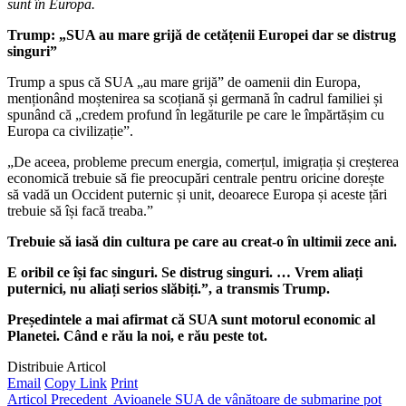
sunt în Europa.
Trump: „SUA au mare grijă de cetățenii Europei dar se distrug
singuri”
Trump a spus că SUA „au mare grijă” de oamenii din Europa,
menționând moștenirea sa scoțiană și germană în cadrul familiei și
spunând că „credem profund în legăturile pe care le împărtășim cu
Europa ca civilizație”.
„De aceea, probleme precum energia, comerțul, imigrația și creșterea
economică trebuie să fie preocupări centrale pentru oricine dorește
să vadă un Occident puternic și unit, deoarece Europa și aceste țări
trebuie să își facă treaba.”
Trebuie să iasă din cultura pe care au creat-o în ultimii zece ani.
E oribil ce își fac singuri. Se distrug singuri. … Vrem aliați
puternici, nu aliați serios slăbiți.”, a transmis Trump.
Președintele a mai afirmat că SUA sunt motorul economic al
Planetei. Când e rău la noi, e rău peste tot.
Distribuie Articol
Email
Copy Link
Print
Articol Precedent
Avioanele SUA de vânătoare de submarine pot