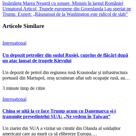
însămânța Marea Neagră cu sonare. Misiuni în largul României
Urmatorul Articol
Trupele europene din Groenlanda l-au speriat pe
Trump. Expert: „Răspunsul de la Washington este ridicol de slab”
Articole Similare
International
Un depozit petrolier din sudul Rusiei, cuprins de flăcări după
un atac lansat de trupele Kievului
Un depozit de petrol din regiunea rusă Krasnodar și infrastructura
portuară din Mariupol, oraș ucrainean aflat sub ocupație rusă, au…
3 minute timp de citire
International
China se uită la ce face Trump acum cu Danemarca și-i
transmite președintelui SUA: „Ne vedem în Taiwan”
Un ziarist din SUA a vizitat un cimitir din Olanda al soldaților
americani care au murit ca să elibereze Europa.…