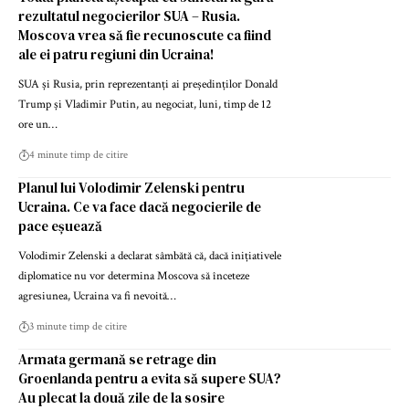
rezultatul negocierilor SUA – Rusia.
Moscova vrea să fie recunoscute ca fiind
ale ei patru regiuni din Ucraina!
SUA și Rusia, prin reprezentanți ai președinților Donald
Trump și Vladimir Putin, au negociat, luni, timp de 12
ore un…
4 minute timp de citire
Planul lui Volodimir Zelenski pentru
Ucraina. Ce va face dacă negocierile de
pace eșuează
Volodimir Zelenski a declarat sâmbătă că, dacă inițiativele
diplomatice nu vor determina Moscova să înceteze
agresiunea, Ucraina va fi nevoită…
3 minute timp de citire
Armata germană se retrage din
Groenlanda pentru a evita să supere SUA?
Au plecat la două zile de la sosire