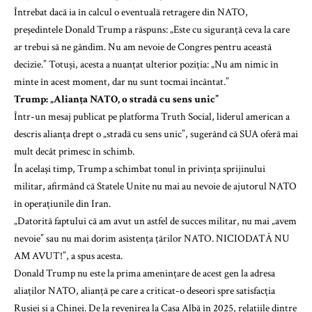
Întrebat dacă ia în calcul o eventuală retragere din NATO,
președintele Donald Trump a răspuns: „Este cu siguranță ceva la care
ar trebui să ne gândim. Nu am nevoie de Congres pentru această
decizie.” Totuși, acesta a nuanțat ulterior poziția: „Nu am nimic în
minte în acest moment, dar nu sunt tocmai încântat.”
Trump: „Alianța NATO, o stradă cu sens unic”
Într-un mesaj publicat pe platforma Truth Social, liderul american a
descris alianța drept o „stradă cu sens unic”, sugerând că SUA oferă mai
mult decât primesc în schimb.
În același timp, Trump a schimbat tonul în privința sprijinului
militar, afirmând că Statele Unite nu mai au nevoie de ajutorul NATO
în operațiunile din Iran.
„Datorită faptului că am avut un astfel de succes militar, nu mai „avem
nevoie” sau nu mai dorim asistența țărilor NATO. NICIODATĂ NU
AM AVUT!”, a spus acesta.
Donald Trump nu este la prima amenințare de acest gen la adresa
aliaților NATO, alianță pe care a criticat-o deseori spre satisfacția
Rusiei și a Chinei. De la revenirea la Casa Albă în 2025, relațiile dintre