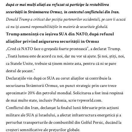
după ce mai mulți aliați au refuzat să participe la restabilirea
securității în Strâmtoarea Ormuz, în contextul conflictului din Iran.
Donald Trump a criticat dur poziția partenerilor occidentali, pe care îi acuză
că nu își asumă responsabilitățile în materie de securitate globală.
Trump amenință cu ieșirea SUA din NATO, după refuzul
aliaților privind asigurarea securității în Ormuz
„Cred că NATO face o greșeală foarte prostească”, a declarat Trump.
„Toată lumea este de acord cu noi, dar nu vor să ajute. Și noi, știți, noi,
ca Statele Unite, trebuie să ținem minte asta, pentru că ni se pare
destul de șocant.”
Declarațiile vin după ce SUA au cerut aliaților să contribuie la
securizarea Strâmtorii Ormuz, un punct strategic prin care trece
aproximativ 20% din petrolul mondial. Solicitarea a fost însă respinsă
de mai multe state, inclusiv Polonia, scrie tvpworld.com.
Conflictul din Iran, declanșat la finalul lunii februarie prin acțiuni
militare ale SUA și Israelului, a afectat infrastructura energetică și a
perturbat transporturile de combustibil din Golful Persic, ducând la
creșteri semnificative ale prețurilor globale.