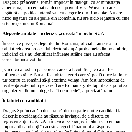
Dragoș Sprânceană, român implicat în dialogul cu administrația
americană, a accentuat că decizia privind Visa Waiver nu are
legătură cu politica internă sau cu alegerile din România:„Nu are
nicio legătură cu alegerile din România, nu are nicio legătură cu cine
este președinte în România”.
Alegerile anulate – o decizie „corectă” în ochii SUA
În ceea ce privește alegerile din România, oficialul american a
salutat reluarea procesului electoral după problemele din noiembrie,
indicând că s-au identificat influențe străine care au afectat
corectitudinea votului.
„Cred că a fost un pas corect care s-a făcut. Se știe că au fost
influențe străine. Nu au fost niște alegeri care să poată duce la doilea
tur pentru ca românii să-și exprime voința. Am fost impresionat de
reziliența sistemului pe care îl are România și de faptul că a putut să
organizeze din nou alegeri atât de repede”, a precizat Trainor.
Întâlniri cu candidații
Dragoș Sprânceană a declarat că doar o parte dintre candidații la
alegerile prezidențiale au răspuns invitației de a discuta cu
reprezentanții SUA. „Am încercat să aranjez întâlniri cu cei mai
importanti candidați în aceste alegeri. Doar unul a răspuns
dimineața, spunând că vrea să ne întâlnim, domnul Crin Antonescu.