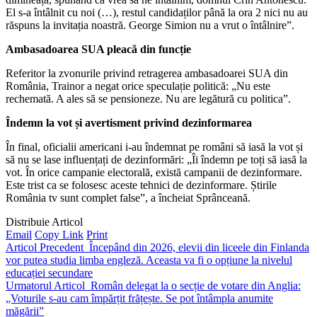
El s-a întâlnit cu noi (…), restul candidaților până la ora 2 nici nu au
răspuns la invitația noastră. George Simion nu a vrut o întâlnire”.
Ambasadoarea SUA pleacă din funcție
Referitor la zvonurile privind retragerea ambasadoarei SUA din
România, Trainor a negat orice speculație politică: „Nu este
rechemată. A ales să se pensioneze. Nu are legătură cu politica”.
Îndemn la vot și avertisment privind dezinformarea
În final, oficialii americani i-au îndemnat pe români să iasă la vot și
să nu se lase influențați de dezinformări: „Îi îndemn pe toți să iasă la
vot. În orice campanie electorală, există campanii de dezinformare.
Este trist ca se folosesc aceste tehnici de dezinformare. Știrile
România tv sunt complet false”, a încheiat Sprânceană.
Distribuie Articol
Email
Copy Link
Print
Articol Precedent
Începând din 2026, elevii din liceele din Finlanda
vor putea studia limba engleză. Aceasta va fi o opțiune la nivelul
educației secundare
Urmatorul Articol
Român delegat la o secție de votare din Anglia:
„Voturile s-au cam împărțit frățește. Se pot întâmpla anumite
măgării”