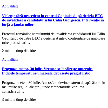
Actualitate
Violenţe fără precedent în centrul Capitalei după decizia BEC
de invalidare a candidaturii lui Călin Georgescu. Intervenţie în
forţă a jandarmilor
Protestul românilor nemulţumiţi de invalidarea candidaturii lui Călin
Georgescu de către BEC a degenerat într-o confruntare de amploare
între protestatari…
2 minute timp de citire
Actualitate
Prognoza meteo, 30 iulie. Vremea se încălzește puternic.
Indicele temperatură-umezeală depășește pragul critic
Prognoza meteo, 30 iulie. Atmosfera devine extrem de apăsătoare în
mai multe regiuni ale țării, unde temperaturile vor urca
considerabil…
3 minute timp de citire