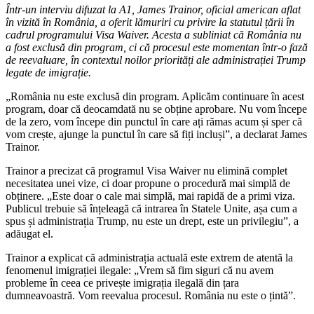
Într-un interviu difuzat la A1, James Trainor, oficial american aflat
în vizită în România, a oferit lămuriri cu privire la statutul țării în
cadrul programului Visa Waiver. Acesta a subliniat că România nu
a fost exclusă din program, ci că procesul este momentan într-o fază
de reevaluare, în contextul noilor priorități ale administrației Trump
legate de imigrație.
„România nu este exclusă din program. Aplicăm continuare în acest
program, doar că deocamdată nu se obține aprobare. Nu vom începe
de la zero, vom începe din punctul în care ați rămas acum și sper că
vom crește, ajunge la punctul în care să fiți incluși”, a declarat James
Trainor.
Trainor a precizat că programul Visa Waiver nu elimină complet
necesitatea unei vize, ci doar propune o procedură mai simplă de
obținere. „Este doar o cale mai simplă, mai rapidă de a primi viza.
Publicul trebuie să înțeleagă că intrarea în Statele Unite, așa cum a
spus și administrația Trump, nu este un drept, este un privilegiu”, a
adăugat el.
Trainor a explicat că administrația actuală este extrem de atentă la
fenomenul imigrației ilegale: „Vrem să fim siguri că nu avem
probleme în ceea ce privește imigrația ilegală din țara
dumneavoastră. Vom reevalua procesul. România nu este o țintă”.