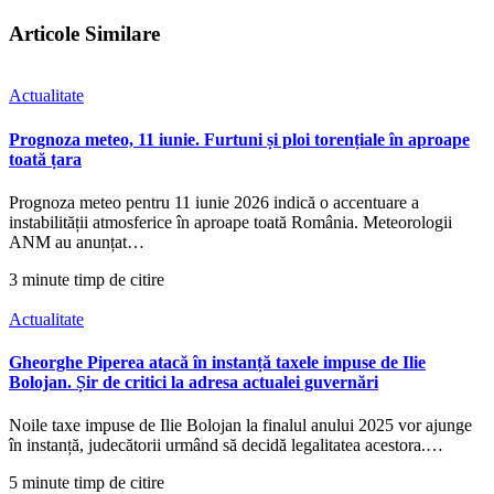
Articole Similare
Actualitate
Prognoza meteo, 11 iunie. Furtuni și ploi torențiale în aproape
toată țara
Prognoza meteo pentru 11 iunie 2026 indică o accentuare a
instabilității atmosferice în aproape toată România. Meteorologii
ANM au anunțat…
3 minute timp de citire
Actualitate
Gheorghe Piperea atacă în instanță taxele impuse de Ilie
Bolojan. Șir de critici la adresa actualei guvernări
Noile taxe impuse de Ilie Bolojan la finalul anului 2025 vor ajunge
în instanță, judecătorii urmând să decidă legalitatea acestora.…
5 minute timp de citire