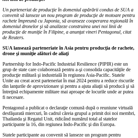
Un parteneriat de producţie în domeniul apărării condus de SUA a
convenit să lanseze un nou program de producţie de motoare pentru
rachete împreună cu Japonia, să avanseze cooperarea regională în
domeniul dronelor şi să analizeze construirea unei noi linii de
producţie de muniţie în Filipine, a anunţat vineri Pentagonul, citat
de Reuters.
SUA lansează parteneriate în Asia pentru producţia de rachete,
drone şi muniţie alături de aliaţi
Partnership for Indo-Pacific Industrial Resilience (PIPIR) este un
grup de state care colaborează pentru a-şi consolida capacităţile de
producţie militară şi industrială în regiunea Asia-Pacific. Statele
Unite au creat acest parteneriat în mai 2024 pentru a reduce riscurile
din lanţurile de aprovizionare şi pentru a ajuta aliaţii să producă şi să
întreţină echipamente militare mai aproape de locurile unde ar putea
fi necesare.
Pentagonul a publicat o declaraţie comună după o reuniune virtuală
desfăşurată miercuri, în cadrul căreia grupul a primit doi noi membri,
Thailanda şi Regatul Unit, ridicând numărul total al statelor
participante la 16, din regiunea Indo-Pacific şi din Europa.
Statele participante au convenit să lanseze un program pentru