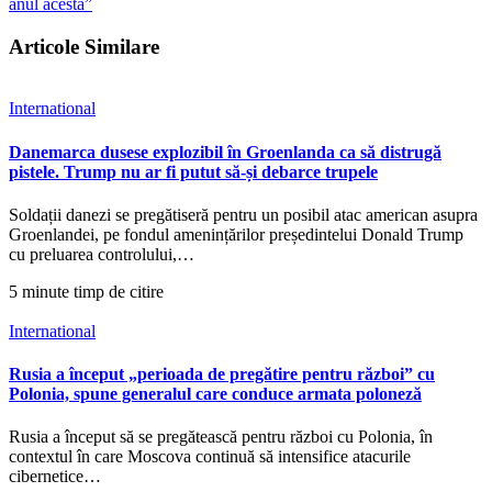
anul acesta”
Articole Similare
International
Danemarca dusese explozibil în Groenlanda ca să distrugă
pistele. Trump nu ar fi putut să-și debarce trupele
Soldații danezi se pregătiseră pentru un posibil atac american asupra
Groenlandei, pe fondul amenințărilor președintelui Donald Trump
cu preluarea controlului,…
5 minute timp de citire
International
Rusia a început „perioada de pregătire pentru război” cu
Polonia, spune generalul care conduce armata poloneză
Rusia a început să se pregătească pentru război cu Polonia, în
contextul în care Moscova continuă să intensifice atacurile
cibernetice…