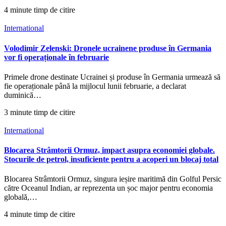
4 minute timp de citire
International
Volodimir Zelenski: Dronele ucrainene produse în Germania
vor fi operaționale în februarie
Primele drone destinate Ucrainei și produse în Germania urmează să
fie operaționale până la mijlocul lunii februarie, a declarat
duminică…
3 minute timp de citire
International
Blocarea Strâmtorii Ormuz, impact asupra economiei globale.
Stocurile de petrol, insuficiente pentru a acoperi un blocaj total
Blocarea Strâmtorii Ormuz, singura ieșire maritimă din Golful Persic
către Oceanul Indian, ar reprezenta un șoc major pentru economia
globală,…
4 minute timp de citire