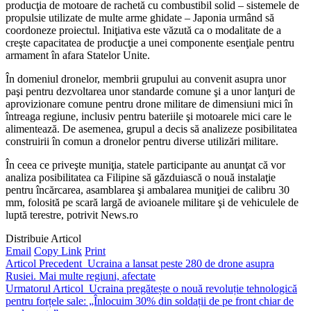
producţia de motoare de rachetă cu combustibil solid – sistemele de
propulsie utilizate de multe arme ghidate – Japonia urmând să
coordoneze proiectul. Iniţiativa este văzută ca o modalitate de a
creşte capacitatea de producţie a unei componente esenţiale pentru
armament în afara Statelor Unite.
În domeniul dronelor, membrii grupului au convenit asupra unor
paşi pentru dezvoltarea unor standarde comune şi a unor lanţuri de
aprovizionare comune pentru drone militare de dimensiuni mici în
întreaga regiune, inclusiv pentru bateriile şi motoarele mici care le
alimentează. De asemenea, grupul a decis să analizeze posibilitatea
construirii în comun a dronelor pentru diverse utilizări militare.
În ceea ce priveşte muniţia, statele participante au anunţat că vor
analiza posibilitatea ca Filipine să găzduiască o nouă instalaţie
pentru încărcarea, asamblarea şi ambalarea muniţiei de calibru 30
mm, folosită pe scară largă de avioanele militare şi de vehiculele de
luptă terestre, potrivit News.ro
Distribuie Articol
Email
Copy Link
Print
Articol Precedent
Ucraina a lansat peste 280 de drone asupra
Rusiei. Mai multe regiuni, afectate
Urmatorul Articol
Ucraina pregătește o nouă revoluție tehnologică
pentru forțele sale: „Înlocuim 30% din soldații de pe front chiar de