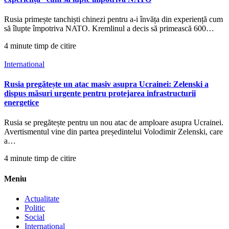
Rusia primește tanchiști chinezi pentru a-i învăța din experiență cum
să îlupte împotriva NATO. Kremlinul a decis să primească 600…
4 minute timp de citire
International
Rusia pregătește un atac masiv asupra Ucrainei: Zelenski a
dispus măsuri urgente pentru protejarea infrastructurii
energetice
Rusia se pregătește pentru un nou atac de amploare asupra Ucrainei.
Avertismentul vine din partea președintelui Volodimir Zelenski, care
a…
4 minute timp de citire
Meniu
Actualitate
Politic
Social
International