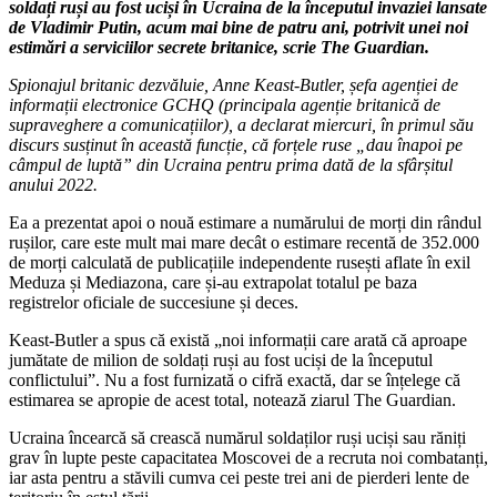
soldați ruși au fost uciși în Ucraina de la începutul invaziei lansate
de Vladimir Putin, acum mai bine de patru ani, potrivit unei noi
estimări a serviciilor secrete britanice, scrie The Guardian.
Spionajul britanic dezvăluie, Anne Keast-Butler, șefa agenției de
informații electronice GCHQ (principala agenție britanică de
supraveghere a comunicațiilor), a declarat miercuri, în primul său
discurs susținut în această funcție, că forțele ruse „dau înapoi pe
câmpul de luptă” din Ucraina pentru prima dată de la sfârșitul
anului 2022.
Ea a prezentat apoi o nouă estimare a numărului de morți din rândul
rușilor, care este mult mai mare decât o estimare recentă de 352.000
de morți calculată de publicațiile independente rusești aflate în exil
Meduza și Mediazona, care și-au extrapolat totalul pe baza
registrelor oficiale de succesiune și deces.
Keast-Butler a spus că există „noi informații care arată că aproape
jumătate de milion de soldați ruși au fost uciși de la începutul
conflictului”. Nu a fost furnizată o cifră exactă, dar se înțelege că
estimarea se apropie de acest total, notează ziarul The Guardian.
Ucraina încearcă să crească numărul soldaților ruși uciși sau răniți
grav în lupte peste capacitatea Moscovei de a recruta noi combatanți,
iar asta pentru a stăvili cumva cei peste trei ani de pierderi lente de