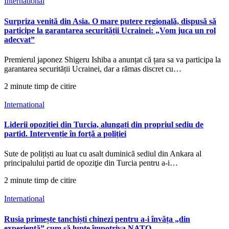
International
Surpriza venită din Asia. O mare putere regională, dispusă să
participe la garantarea securității Ucrainei: „Vom juca un rol
adecvat”
Premierul japonez Shigeru Ishiba a anunțat că țara sa va participa la
garantarea securității Ucrainei, dar a rămas discret cu…
2 minute timp de citire
International
Liderii opoziției din Turcia, alungați din propriul sediu de
partid. Intervenție în forță a poliției
Sute de polițiști au luat cu asalt duminică sediul din Ankara al
principalului partid de opoziţie din Turcia pentru a-i…
2 minute timp de citire
International
Rusia primește tanchiști chinezi pentru a-i învăța „din
experiență” cum să lupte împotriva NATO