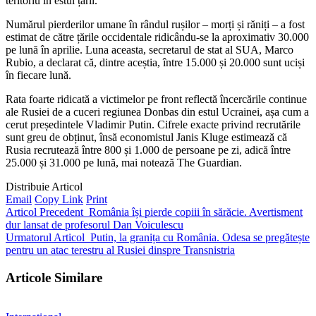
teritoriu în estul țării.
Numărul pierderilor umane în rândul rușilor – morți și răniți – a fost
estimat de către țările occidentale ridicându-se la aproximativ 30.000
pe lună în aprilie. Luna aceasta, secretarul de stat al SUA, Marco
Rubio, a declarat că, dintre aceștia, între 15.000 și 20.000 sunt uciși
în fiecare lună.
Rata foarte ridicată a victimelor pe front reflectă încercările continue
ale Rusiei de a cuceri regiunea Donbas din estul Ucrainei, așa cum a
cerut președintele Vladimir Putin. Cifrele exacte privind recrutările
sunt greu de obținut, însă economistul Janis Kluge estimează că
Rusia recrutează între 800 și 1.000 de persoane pe zi, adică între
25.000 și 31.000 pe lună, mai notează The Guardian.
Distribuie Articol
Email
Copy Link
Print
Articol Precedent
România își pierde copiii în sărăcie. Avertisment
dur lansat de profesorul Dan Voiculescu
Urmatorul Articol
Putin, la granița cu România. Odesa se pregătește
pentru un atac terestru al Rusiei dinspre Transnistria
Articole Similare