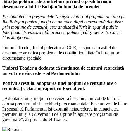
Situația politică ridică întrebări privind o posibilă nouă
desemnare a lui Ilie Bolojan în funcția de premier
Posibilitatea ca președintele Nicușor Dan să îl propună din nou pe
Ilie Bolojan pentru funcția de premier, după o eventuală demitere
prin moțiune de cenzură, este analizată diferit în spațiul public.
Interpretările vizează atât practica politică, cât și deciziile Curții
Constituționale.
Tudorel Toader, fostul judecător al CCR, susține că o astfel de
desemnare ar ridica probleme de constituționalitate în lipsa unor
circumstanțe speciale.
Tudorel Toader a declarat că moțiunea de cenzură reprezintă
un vot de neîncredere al Parlamentului
Potrivit acestuia, adoptarea unei moțiuni de cenzură are o
semnificație clară în raport cu Executivul.
„Adoptarea unei moțiuni de cenzură înseamnă un vot de blam la
adresa premierului și a echipei guvernamentale. Este un vot de blam
în sensul că Parlamentul își exprimă neîncrederea în capacitatea
premierului și a Guvernului de a pune în aplicare programul de
guvernare”, a spus Tudorel Toader.