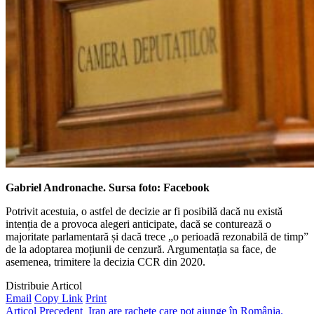
Gabriel Andronache. Sursa foto: Facebook
Potrivit acestuia, o astfel de decizie ar fi posibilă dacă nu există
intenția de a provoca alegeri anticipate, dacă se conturează o
majoritate parlamentară și dacă trece „o perioadă rezonabilă de timp”
de la adoptarea moțiunii de cenzură. Argumentația sa face, de
asemenea, trimitere la decizia CCR din 2020.
Distribuie Articol
Email
Copy Link
Print
Articol Precedent
Iran are rachete care pot ajunge în România.