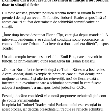
Exemplele din trecut arată că revenirea în funcție a fost posibilă
doar în situații diferite
Cu toate acestea, practica politică recentă indică și situații în care
premieri demiși au revenit în funcție. Tudorel Toader a spus însă că
aceste cazuri au fost determinate de schimbări semnificative de
situații.
„Între timp fusese desemnat Florin Cîțu, care și-a depus mandatul. A
intervenit pandemia, s-au schimbat condițiile socio-economice, iar
contextul în care Orban a fost învestit a doua oară era diferit”, a spus
Toader.
Un alt exemplu invocat este cel al lui Emil Boc, care a revenit în
funcția de prim-ministru după realegerea lui Traian Băsescu.
„Da, dar Boc a fost reinvestit după ce Traian Băsescu a fost reales.
Avem, așadar, două exemple de premieri care au fost demiși prin
moțiune de cenzură și ulterior reinvestiți, însă de fiecare dată a
intervenit un eveniment care a schimbat contextul în care fusese
adoptată moțiunea”, a mai spus fostul judecător CCR.
Fostul judecător consideră că o nouă propunere trebuie să țină cont
de voința Parlamentului
În opinia lui Tudorel Toader, rolul Parlamentului este esențial în
acest proces, iar decizia președintelui trebuie să reflecte echilibrul