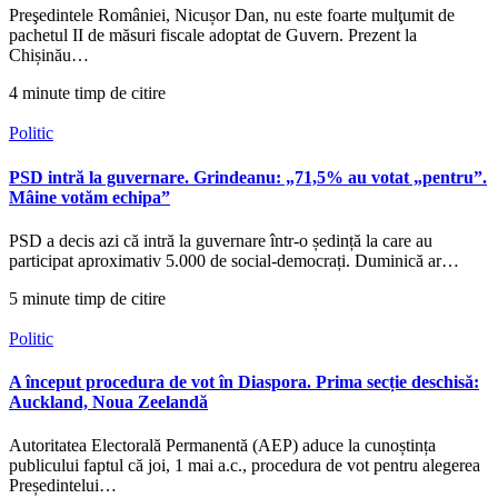
Preşedintele României, Nicușor Dan, nu este foarte mulţumit de
pachetul II de măsuri fiscale adoptat de Guvern. Prezent la
Chișinău…
4 minute timp de citire
Politic
PSD intră la guvernare. Grindeanu: „71,5% au votat „pentru”.
Mâine votăm echipa”
PSD a decis azi că intră la guvernare într-o ședință la care au
participat aproximativ 5.000 de social-democrați. Duminică ar…
5 minute timp de citire
Politic
A început procedura de vot în Diaspora. Prima secție deschisă:
Auckland, Noua Zeelandă
Autoritatea Electorală Permanentă (AEP) aduce la cunoștința
publicului faptul că joi, 1 mai a.c., procedura de vot pentru alegerea
Președintelui…