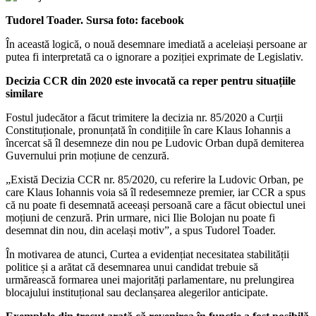
Tudorel Toader. Sursa foto: facebook
În această logică, o nouă desemnare imediată a aceleiași persoane ar
putea fi interpretată ca o ignorare a poziției exprimate de Legislativ.
Decizia CCR din 2020 este invocată ca reper pentru situațiile
similare
Fostul judecător a făcut trimitere la decizia nr. 85/2020 a Curții
Constituționale, pronunțată în condițiile în care Klaus Iohannis a
încercat să îl desemneze din nou pe Ludovic Orban după demiterea
Guvernului prin moțiune de cenzură.
„Există Decizia CCR nr. 85/2020, cu referire la Ludovic Orban, pe
care Klaus Iohannis voia să îl redesemneze premier, iar CCR a spus
că nu poate fi desemnată aceeași persoană care a făcut obiectul unei
moțiuni de cenzură. Prin urmare, nici Ilie Bolojan nu poate fi
desemnat din nou, din același motiv”, a spus Tudorel Toader.
În motivarea de atunci, Curtea a evidențiat necesitatea stabilității
politice și a arătat că desemnarea unui candidat trebuie să
urmărească formarea unei majorități parlamentare, nu prelungirea
blocajului instituțional sau declanșarea alegerilor anticipate.