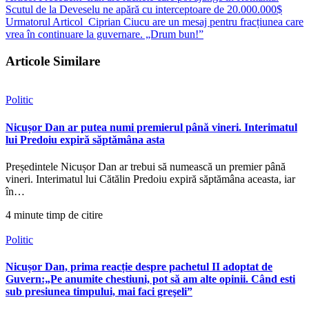
Scutul de la Deveselu ne apără cu interceptoare de 20.000.000$
Urmatorul Articol
Ciprian Ciucu are un mesaj pentru fracțiunea care
vrea în continuare la guvernare. „Drum bun!”
Articole Similare
Politic
Nicușor Dan ar putea numi premierul până vineri. Interimatul
lui Predoiu expiră săptămâna asta
Președintele Nicușor Dan ar trebui să numească un premier până
vineri. Interimatul lui Cătălin Predoiu expiră săptămâna aceasta, iar
în…
4 minute timp de citire
Politic
Nicușor Dan, prima reacție despre pachetul II adoptat de
Guvern:„Pe anumite chestiuni, pot să am alte opinii. Când esti
sub presiunea timpului, mai faci greşeli”