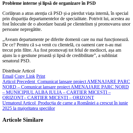
Probleme interne și lipsă de organizare în PSD
Corlățean a atras atenția că PSD și-a pierdut viața internă, în special
prin dispariția departamentelor de specialitate. Potrivit lui, acestea au
fost înlocuite de o abordare bazată pe clientelism și promovarea unor
persoane nepregătite.
„Aveam departamente pe diferite domenii care nu mai funcționează.
De ce? Pentru că s-a venit cu clientelă, cu oameni care n-au mai
trecut prin filtre. Au fost promovați tot felul de mediocri, așa am
ajuns la o gestiune proastă și lipsă de credibilitate”, a subliniat
senatorul PSD.
Distribuie Articol
Email
Copy Link
Print
Articol Precedent
Comunicat lansare proiect AMENAJARE PARC
NORD – Comunicat lansare proiect AMENAJARE PARC NORD
– MUNICIPIUL ALBA IULIA – CARTIER MICEȘTI –
ORIZONT– CARTIER MICEȘTI – ORIZONT
Urmatorul Articol
Producția de carne a României a crescut în iunie
2025 la majoritatea speciilor
Articole Similare