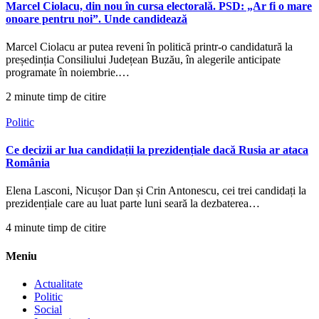
Marcel Ciolacu, din nou în cursa electorală. PSD: „Ar fi o mare
onoare pentru noi”. Unde candidează
Marcel Ciolacu ar putea reveni în politică printr-o candidatură la
președinția Consiliului Județean Buzău, în alegerile anticipate
programate în noiembrie.…
2 minute timp de citire
Politic
Ce decizii ar lua candidații la prezidențiale dacă Rusia ar ataca
România
Elena Lasconi, Nicușor Dan și Crin Antonescu, cei trei candidați la
prezidențiale care au luat parte luni seară la dezbaterea…
4 minute timp de citire
Meniu
Actualitate
Politic
Social