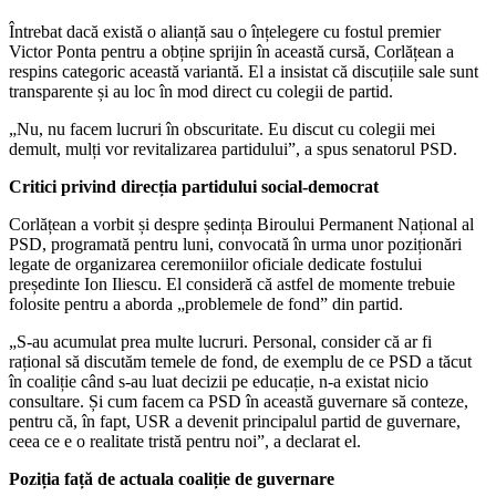
Întrebat dacă există o alianță sau o înțelegere cu fostul premier
Victor Ponta pentru a obține sprijin în această cursă, Corlățean a
respins categoric această variantă. El a insistat că discuțiile sale sunt
transparente și au loc în mod direct cu colegii de partid.
„Nu, nu facem lucruri în obscuritate. Eu discut cu colegii mei
demult, mulți vor revitalizarea partidului”, a spus senatorul PSD.
Critici privind direcția partidului social-democrat
Corlățean a vorbit și despre ședința Biroului Permanent Național al
PSD, programată pentru luni, convocată în urma unor poziționări
legate de organizarea ceremoniilor oficiale dedicate fostului
președinte Ion Iliescu. El consideră că astfel de momente trebuie
folosite pentru a aborda „problemele de fond” din partid.
„S-au acumulat prea multe lucruri. Personal, consider că ar fi
rațional să discutăm temele de fond, de exemplu de ce PSD a tăcut
în coaliție când s-au luat decizii pe educație, n-a existat nicio
consultare. Și cum facem ca PSD în această guvernare să conteze,
pentru că, în fapt, USR a devenit principalul partid de guvernare,
ceea ce e o realitate tristă pentru noi”, a declarat el.
Poziția față de actuala coaliție de guvernare