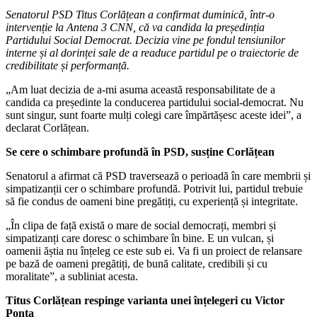
Senatorul PSD Titus Corlățean a confirmat duminică, într-o
intervenție la Antena 3 CNN, că va candida la președinția
Partidului Social Democrat. Decizia vine pe fondul tensiunilor
interne și al dorinței sale de a readuce partidul pe o traiectorie de
credibilitate și performanță.
„Am luat decizia de a-mi asuma această responsabilitate de a
candida ca președinte la conducerea partidului social-democrat. Nu
sunt singur, sunt foarte mulți colegi care împărtășesc aceste idei”, a
declarat Corlățean.
Se cere o schimbare profundă în PSD, susține Corlățean
Senatorul a afirmat că PSD traversează o perioadă în care membrii și
simpatizanții cer o schimbare profundă. Potrivit lui, partidul trebuie
să fie condus de oameni bine pregătiți, cu experiență și integritate.
„În clipa de față există o mare de social democrați, membri și
simpatizanți care doresc o schimbare în bine. E un vulcan, și
oamenii ăștia nu înțeleg ce este sub ei. Va fi un proiect de relansare
pe bază de oameni pregătiți, de bună calitate, credibili și cu
moralitate”, a subliniat acesta.
Titus Corlățean respinge varianta unei înțelegeri cu Victor
Ponta