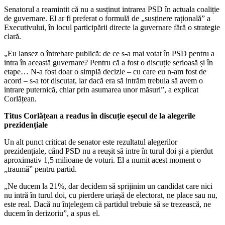
Senatorul a reamintit că nu a susținut intrarea PSD în actuala coaliție
de guvernare. El ar fi preferat o formulă de „susținere rațională” a
Executivului, în locul participării directe la guvernare fără o strategie
clară.
„Eu lansez o întrebare publică: de ce s-a mai votat în PSD pentru a
intra în această guvernare? Pentru că a fost o discuție serioasă și în
etape… N-a fost doar o simplă decizie – cu care eu n-am fost de
acord – s-a tot discutat, iar dacă era să intrăm trebuia să avem o
intrare puternică, chiar prin asumarea unor măsuri”, a explicat
Corlățean.
Titus Corlățean a readus în discuție eșecul de la alegerile
prezidențiale
Un alt punct criticat de senator este rezultatul alegerilor
prezidențiale, când PSD nu a reușit să intre în turul doi și a pierdut
aproximativ 1,5 milioane de voturi. El a numit acest moment o
„traumă” pentru partid.
„Ne ducem la 21%, dar decidem să sprijinim un candidat care nici
nu intră în turul doi, cu pierdere uriașă de electorat, ne place sau nu,
este real. Dacă nu înțelegem că partidul trebuie să se trezească, ne
ducem în derizoriu”, a spus el.