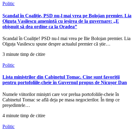
Politic
Scandal în Coaliție, PSD nu-l mai vrea pe Bolojan premier. Lia
Olguța Vasilescu amenință cu ieșirea de la guvernare: „E
obișnuit să dea ordine ca la Oradea”
Scandal în Coaliție! PSD nu-l mai vrea pe Ilie Bolojan premier. Lia
Olguța Vasilescu spune despre actualul premier că știe…
3 minute timp de citire
Politic
Lista miniștrilor din Cabinetul Tomac. Cine sunt favoriții
pentru portofoliile-cheie în Guvernul propus de Nicușor Dan
Numele viitorilor miniștri care vor prelua portofoliile-cheie în
Cabinetul Tomac se află deja pe masa negocierilor. În timp ce
președintele…
4 minute timp de citire
Politic