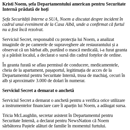
Kristi Noem, șefa Departamentului american pentru Securitate
Internă prădată de hoți
Șefa Securității Interne a SUA, Noem a discutat despre incident în
cadrul unui eveniment de la Casa Albă, unde a confirmat că furtul
nu a fost încă rezolvat.
Serviciul Secret, responsabil cu protecția lui Noem, a analizat
imaginile de pe camerele de supraveghere ale restaurantului și a
observat că un bărbat alb, purtând o mască medicală, i-a furat geanta
și a părăsit localul, a declarat o sursă din cadrul forțelor de ordine.
În geanta furată se aflau permisul de conducere, medicamentele,
cheia de la apartament, pașaportul, legitimația de acces de la
Departamentul pentru Securitate Internă, trusa de machiaj, cecuri în
alb și aproximativ 3.000 de dolari în numerar.
Serviciul Secret a demarat o anchetă
Serviciul Secret a demarat o anchetă pentru a verifica orice utilizare
a instrumentelor financiare care îi aparțin lui Noem, a adăugat sursa.
Tricia McLaughlin, secretar asistent în Departamentul pentru
Securitate Internă, a declarat pentru NewsNation că Noem
sărbătorea Paștele alături de familie în momentul furtului.