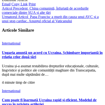
Email
Copy Link
Print
Articol Precedent
China comunistă, înfuriată de acordurile
comerciale dintre SUA și alte țări
Urmatorul Articol
Papa Francisc a murit din cauza unui AVC și a
unui stop cardiac. Anunțul oficial al Vaticanului
Articole Similare
International
Ungaria anunță un acord cu Ucraina. Schimbare importantă în
relația celor două țări
Ucraina și-a asumat restabilirea drepturilor educaționale, culturale,
lingvistice și politice ale comunității maghiare din Transcarpatia,
după mai multe săptămâni de…
4 minute timp de citire
International
Cum poate fi înarmată Ucraina rapid și eficient. Modelul de
succes în privința artileriei