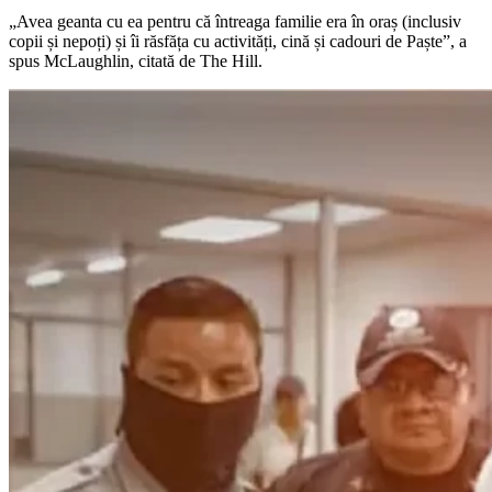
„Avea geanta cu ea pentru că întreaga familie era în oraș (inclusiv
copii și nepoți) și îi răsfăța cu activități, cină și cadouri de Paște”, a
spus McLaughlin, citată de The Hill.