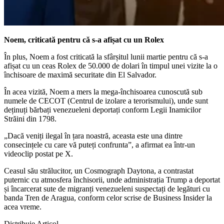
Noem, criticată pentru că s-a afișat cu un Rolex
În plus, Noem a fost criticată la sfârșitul lunii martie pentru că s-a
afișat cu un ceas Rolex de 50.000 de dolari în timpul unei vizite la o
închisoare de maximă securitate din El Salvador.
În acea vizită, Noem a mers la mega-închisoarea cunoscută sub
numele de CECOT (Centrul de izolare a terorismului), unde sunt
deținuți bărbați venezueleni deportați conform Legii Inamicilor
Străini din 1798.
„Dacă veniți ilegal în țara noastră, aceasta este una dintre
consecințele cu care vă puteți confrunta”, a afirmat ea într-un
videoclip postat pe X.
Ceasul său strălucitor, un Cosmograph Daytona, a contrastat
puternic cu atmosfera închisorii, unde administrația Trump a deportat
și încarcerat sute de migranți venezueleni suspectați de legături cu
banda Tren de Aragua, conform celor scrise de Business Insider la
acea vreme.
Distribuie Articol