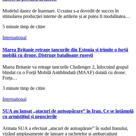
Modelul danez de înarmare. Ucraina s-a dovedit de succes în
stimularea producției interne de artilerie și ar putea fi modalitatea…
5 minute timp de citire
International
Marea Britanie retrage tancurile din Estonia și trimite o forță
mobilă cu drone. Distruge batalioane rusești
Marea Britanie va retrage tancurile Challenger 2, înlocuind grupul
blindat cu o Forță Mobilă Antiblindată (MAAF) dotată cu drone.
Forța…
3 minute timp de citire
International
SUA au lansat „atacuri de autoapărare” în Iran. Ce se întâmplă
cu armistițiul și negocierile
Armata SUA a efectuat „atacuri de autoapărare” în sudul Iranului,
vizând amplasamente de lansare a rachetelor și ambarcațiuni