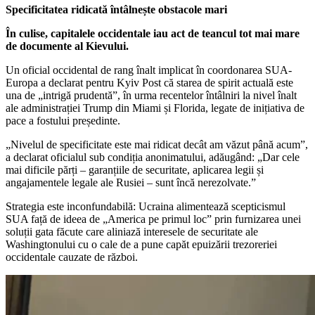
Specificitatea ridicată întâlnește obstacole mari
În culise, capitalele occidentale iau act de teancul tot mai mare
de documente al Kievului.
Un oficial occidental de rang înalt implicat în coordonarea SUA-
Europa a declarat pentru Kyiv Post că starea de spirit actuală este
una de „intrigă prudentă”, în urma recentelor întâlniri la nivel înalt
ale administrației Trump din Miami și Florida, legate de inițiativa de
pace a fostului președinte.
„Nivelul de specificitate este mai ridicat decât am văzut până acum”,
a declarat oficialul sub condiția anonimatului, adăugând: „Dar cele
mai dificile părți – garanțiile de securitate, aplicarea legii și
angajamentele legale ale Rusiei – sunt încă nerezolvate.”
Strategia este inconfundabilă: Ucraina alimentează scepticismul
SUA față de ideea de „America pe primul loc” prin furnizarea unei
soluții gata făcute care aliniază interesele de securitate ale
Washingtonului cu o cale de a pune capăt epuizării trezoreriei
occidentale cauzate de război.