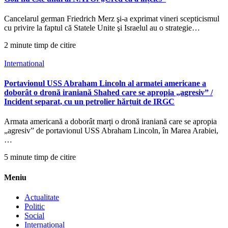
Cancelarul german Friedrich Merz şi-a exprimat vineri scepticismul
cu privire la faptul că Statele Unite şi Israelul au o strategie…
2 minute timp de citire
International
Portavionul USS Abraham Lincoln al armatei americane a
doborât o dronă iraniană Shahed care se apropia „agresiv” /
Incident separat, cu un petrolier hărțuit de IRGC
Armata americană a doborât marți o dronă iraniană care se apropia
„agresiv” de portavionul USS Abraham Lincoln, în Marea Arabiei,
…
5 minute timp de citire
Meniu
Actualitate
Politic
Social
International