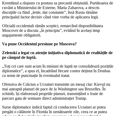
Kremlinul a răspuns cu postura sa precaută obișnuită. Purtătoarea de
cuvânt a Ministerului de Externe, Maria Zaharova, a descris
discuțiile ca fiind „lente, dar constante”, însă Rusia rămâne
principalul factor decisiv când vine vorba de aplicarea legii.
Oficialii occidentali rămân sceptici, remarcând disponibilitatea
Moscovei de a discuta „în principiu”, evitând în același timp
angajamente obligatorii.
Va pune Occidentul presiune pe Moscova?
Zelenski a legat cu atenție inițiativa diplomatică de realitățile de
pe câmpul de luptă.
„Toți cei care sunt acum în misiuni de luptă ne consolidează pozițiile
diplomatice”, a spus el, încadrând fiecare contor deținut în Donbas
ca semn de punctuație în eventualul tratat.
Ofensiva de Crăciun a Ucrainei transmite un mesaj clar: Kievul nu
mai așteaptă planuri de pace de la Washington sau Bruxelles. În
schimb, își elaborează propriile planuri, transmițând o foaie de
parcurs gata de semnare direct administrației Trump.
Surse diplomatice indică faptul că conducerea Ucrainei ar putea
pregăti o călătorie în Florida în următoarele zile, ceea ce ar putea