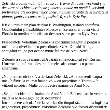
Zelenski a confirmat întâlnirea sa cu Trump din acest weekend și a
declarat că echipe ucrainene și internaționale au pregătit versiuni
preliminare ale documentelor cheie, inclusiv garanții de securitate și
planuri pentru reconstrucția postbelică, scrie Kyiv Post.
Kievul trimite un plan detaliat la Washington, testând hotărârea
Occidentului și flexibilitatea Moscovei. Zelenski ar putea vizita
Florida în următoarele zile, au declarat surse pentru Kyiv Post.
Președintele Volodimir Zelenski a confirmat pregătirile pentru o
întâlnire la nivel înalt cu președintele SUA, Donald Trump,
adăugând că „se pot decide multe înainte de Anul Nou”.
Zelenski a spus că ministrul Apărării și negociatorul-șef, Rustem
Umerov, l-a informat despre ultimele sale contacte cu partea
americană.
„Nu pierdem nicio zi”, a declarat Zelenski. „Am convenit asupra
unei întâlniri la cel mai înalt nivel – cu președintele Trump – în
viitorul apropiat. Multe pot fi decise înainte de Anul Nou.”
„Se pot decide multe înainte de Anul Nou”: Zelenski are în vedere o
vizită la Mar-a-Lago, pe 28 decembrie
Într-o trecere calculată de la retorica din timpul războiului la logistica
negocierilor, președintele Volodimir Zelenski și-a folosit discursul de