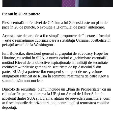
Planul în 20 de puncte
Piesa centrală a ofensivei de Crăciun a lui Zelenski este un plan de
pace în 20 de puncte, o evoluție a „Formulei de pace” anterioare.
Aceasta este departe de a fi o simplă propunere de încetare a focului
– este o reimaginare cuprinzătoare a statalității Ucrainei postbelice în
peisajul actual de la Washington.
Iurii Boieciko, directorul general al grupului de advocacy Hope for
Ukraine, cu sediul în SUA, a numit cadrul o „schimbare esențială”,
mutând Kievul de la obiective aspiraționale la realități de securitate
codificate – inclusiv garanții de securitate de tip Articolul 5 din
partea SUA și a partenerilor europeni și un pact de neagresiune
obligatoriu ratificat de Rusia în schimbul reafirmării de către Kiev a
statutului său non-nuclear.
Dincolo de securitate, planul include un „Plan de Prosperitate” cu un
calendar fix pentru aderarea la UE și un Acord de Liber Schimb
accelerat dintre SUA și Ucraina, alături de prevederi umanitare, cum
ar fi schimburile de prizonieri „toți pentru toți” și returnarea copiilor
deportați.