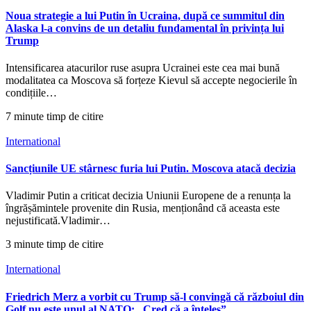
Noua strategie a lui Putin în Ucraina, după ce summitul din
Alaska l-a convins de un detaliu fundamental în privința lui
Trump
Intensificarea atacurilor ruse asupra Ucrainei este cea mai bună
modalitatea ca Moscova să forțeze Kievul să accepte negocierile în
condițiile…
7 minute timp de citire
International
Sancțiunile UE stârnesc furia lui Putin. Moscova atacă decizia
Vladimir Putin a criticat decizia Uniunii Europene de a renunța la
îngrășămintele provenite din Rusia, menționând că aceasta este
nejustificată.Vladimir…
3 minute timp de citire
International
Friedrich Merz a vorbit cu Trump să-l convingă că războiul din
Golf nu este unul al NATO: „Cred că a înțeles”