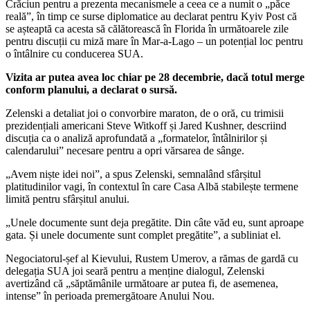
Crăciun pentru a prezenta mecanismele a ceea ce a numit o „păce
reală”, în timp ce surse diplomatice au declarat pentru Kyiv Post că
se așteaptă ca acesta să călătorească în Florida în următoarele zile
pentru discuții cu miză mare în Mar-a-Lago – un potențial loc pentru
o întâlnire cu conducerea SUA.
Vizita ar putea avea loc chiar pe 28 decembrie, dacă totul merge
conform planului, a declarat o sursă.
Zelenski a detaliat joi o convorbire maraton, de o oră, cu trimisii
prezidențiali americani Steve Witkoff și Jared Kushner, descriind
discuția ca o analiză aprofundată a „formatelor, întâlnirilor și
calendarului” necesare pentru a opri vărsarea de sânge.
„Avem niște idei noi”, a spus Zelenski, semnalând sfârșitul
platitudinilor vagi, în contextul în care Casa Albă stabilește termene
limită pentru sfârșitul anului.
„Unele documente sunt deja pregătite. Din câte văd eu, sunt aproape
gata. Și unele documente sunt complet pregătite”, a subliniat el.
Negociatorul-șef al Kievului, Rustem Umerov, a rămas de gardă cu
delegația SUA joi seară pentru a menține dialogul, Zelenski
avertizând că „săptămânile următoare ar putea fi, de asemenea,
intense” în perioada premergătoare Anului Nou.