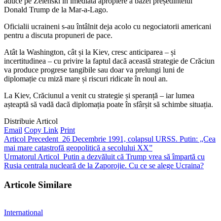
aduce pe Zelenski în imediata apropiere a bazei președintelui
Donald Trump de la Mar-a-Lago.
Oficialii ucraineni s-au întâlnit deja acolo cu negociatorii americani
pentru a discuta propuneri de pace.
Atât la Washington, cât și la Kiev, cresc anticiparea – și
incertitudinea – cu privire la faptul dacă această strategie de Crăciun
va produce progrese tangibile sau doar va prelungi luni de
diplomație cu miză mare și riscuri ridicate în noul an.
La Kiev, Crăciunul a venit cu strategie și speranță – iar lumea
așteaptă să vadă dacă diplomația poate în sfârșit să schimbe situația.
Distribuie Articol
Email
Copy Link
Print
Articol Precedent
26 Decembrie 1991, colapsul URSS. Putin: „Cea
mai mare catastrofă geopolitică a secolului XX”
Urmatorul Articol
Putin a dezvăluit că Trump vrea să împartă cu
Rusia centrala nucleară de la Zaporojie. Cu ce se alege Ucraina?
Articole Similare
International