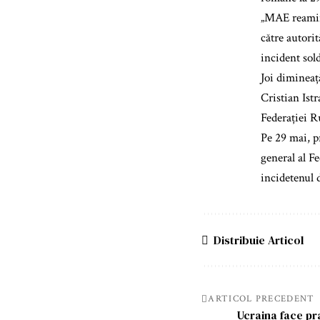
„MAE reamint
către autori
incident sol
Joi dimineaț
Cristian Ist
Federației R
Pe 29 mai, p
general al Fe
incidetenul 
Distribuie Articol
ARTICOL PRECEDENT
Ucraina face pr