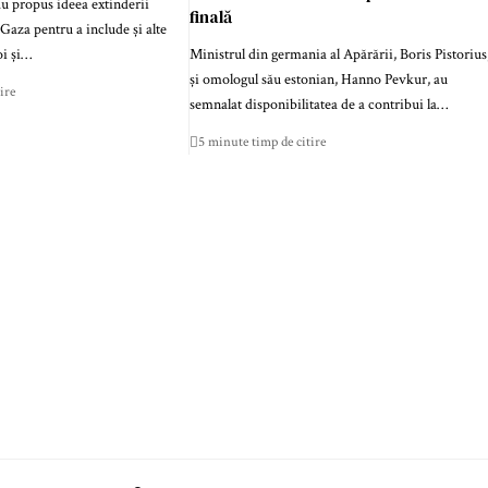
au propus ideea extinderii
finală
 Gaza pentru a include și alte
oi și…
Ministrul din germania al Apărării, Boris Pistorius
și omologul său estonian, Hanno Pevkur, au
ire
semnalat disponibilitatea de a contribui la…
5 minute timp de citire