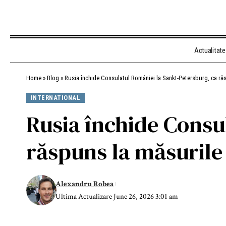
Actualitate
Home
»
Blog
»
Rusia închide Consulatul României la Sankt-Petersburg, ca ră
INTERNATIONAL
Rusia închide Consu
răspuns la măsurile 
Alexandru Robea
Ultima Actualizare June 26, 2026 3:01 am