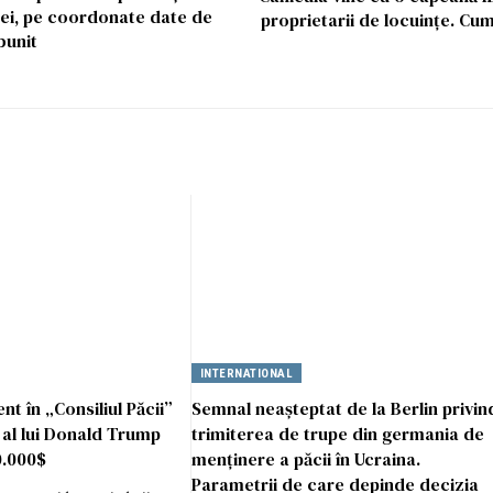
iei, pe coordonate date de
proprietarii de locuințe. Cum
bunit
INTERNATIONAL
t în „Consiliul Păcii”
Semnal neașteptat de la Berlin privin
 al lui Donald Trump
trimiterea de trupe din germania de
0.000$
menținere a păcii în Ucraina.
Parametrii de care depinde decizia