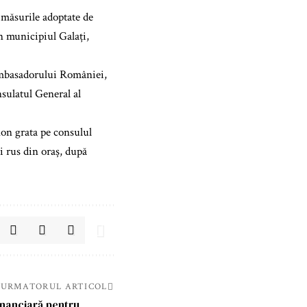
 măsurile adoptate de
n municipiul Galați,
 ambasadorului României,
sulatul General al
on grata pe consulul
ui rus din oraș, după
URMATORUL ARTICOL
inanciară pentru