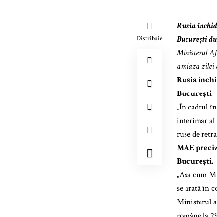
Rusia închid
București du
Distribuie
Ministerul Af
amiaza zilei 
Rusia închi
București
„În cadrul în
interimar al
ruse de retr
MAE precize
București.
„Așa cum Min
se arată în 
Ministerul a
române la 29