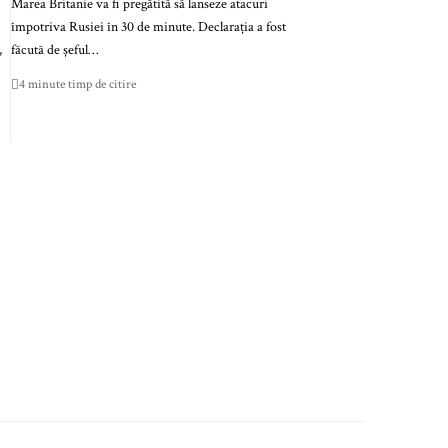
Marea Britanie va fi pregătită să lanseze atacuri
împotriva Rusiei în 30 de minute. Declarația a fost
,
făcută de șeful…
4 minute timp de citire