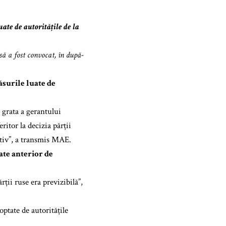
te de autoritățile de la
ă a fost convocat, în după-
surile luate de
n grata a gerantului
itor la decizia părții
ctiv”, a transmis MAE.
ate anterior de
ții ruse era previzibilă”,
ptate de autoritățile