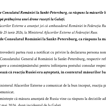
e Consulatul României la Sankt-Petersburg, ca răspuns la măsurile lua
pă prăbușirea unei drone rusești la Galați.
acerilor Externe a anunțat joi că ambasadorul României în Federația Rus
de 25 iunie 2026, la Ministerul Afacerilor Externe al Federației Ruse.
de Consulatul României la Sankt-Petersburg, ca răspuns la mă
trevederii partea rusă a notificat cu privire la declararea persona no
 Consulatului General al României la Sankt-Petersburg, respectiv refer
agere a consimțământului pentru înființarea postului consular respe
ază că reacția Rusiei era așteptată, în contextul măsurilor lu
isterul Afacerilor Externe a comunicat de la bun început, reacția păr
comunicat.
mintește că măsura anunțată de Rusia vine ca răspuns la deciziile ado
 mai 2026, după incidentul de la Galați.