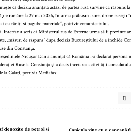
ește că decizia anunțată astăzi de partea rusă survine ca răspuns la
tățile române la 29 mai 2026, în urma prăbușirii unei drone rusești î
dat cu răniți și pagube materiale”, potrivit comunicatului.
ă, Interfax a scris că Ministerul rus de Externe urma să îi prezinte
rate, „măsuri de răspuns” după decizia Bucureștiului de a închide Con
use din Constanța.
reședintele Nicușor Dan a anunțat că România l-a declarat persona n
derației Ruse la Constanța și a decis încetarea activității consulatul
de la Galați, potrivit Mediafax
af depozite de petrol și
Canicula vine cu o capcană f