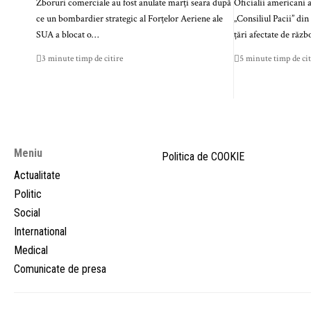
Zboruri comerciale au fost anulate marți seara după
Oficialii americani 
ce un bombardier strategic al Forțelor Aeriene ale
„Consiliul Pacii” din
SUA a blocat o…
țări afectate de răzb
3 minute timp de citire
5 minute timp de cit
Meniu
Politica de COOKIE
Actualitate
Politic
Social
International
Medical
Comunicate de presa