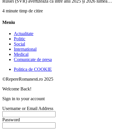
Rusiei (SVR) avertizează că între anii 2025 și 2026 lumea…
4 minute timp de citire
Meniu
Actualitate
Politic
Social
International
Medical
Comunicate de presa
Politica de COOKIE
©RepereRomanesti.ro 2025
Welcome Back!
Sign in to your account
Username or Email Address
Password