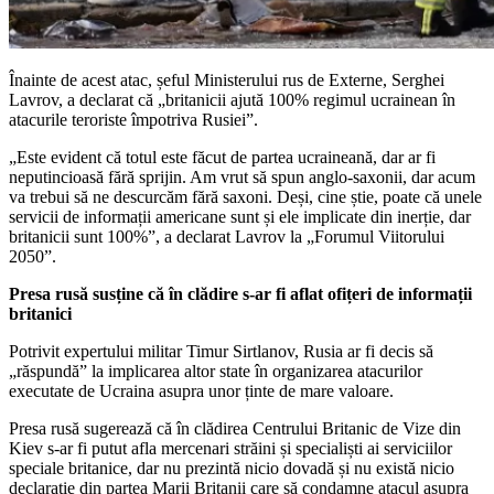
Înainte de acest atac, șeful Ministerului rus de Externe, Serghei
Lavrov, a declarat că „britanicii ajută 100% regimul ucrainean în
atacurile teroriste împotriva Rusiei”.
„Este evident că totul este făcut de partea ucraineană, dar ar fi
neputincioasă fără sprijin. Am vrut să spun anglo-saxonii, dar acum
va trebui să ne descurcăm fără saxoni. Deși, cine știe, poate că unele
servicii de informații americane sunt și ele implicate din inerție, dar
britanicii sunt 100%”, a declarat Lavrov la „Forumul Viitorului
2050”.
Presa rusă susține că în clădire s-ar fi aflat ofițeri de informații
britanici
Potrivit expertului militar Timur Sirtlanov, Rusia ar fi decis să
„răspundă” la implicarea altor state în organizarea atacurilor
executate de Ucraina asupra unor ținte de mare valoare.
Presa rusă sugerează că în clădirea Centrului Britanic de Vize din
Kiev s-ar fi putut afla mercenari străini și specialiști ai serviciilor
speciale britanice, dar nu prezintă nicio dovadă și nu există nicio
declarație din partea Marii Britanii care să condamne atacul asupra