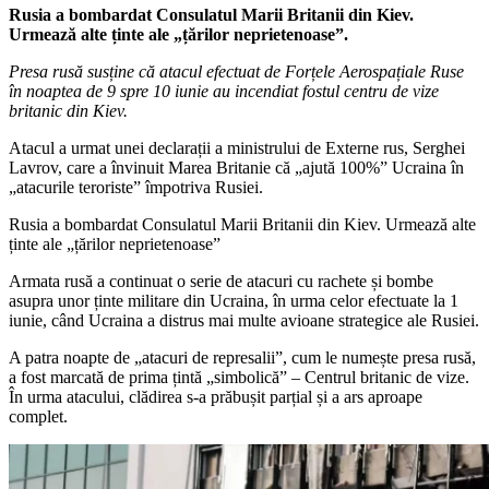
Rusia a bombardat Consulatul Marii Britanii din Kiev.
Urmează alte ținte ale „țărilor neprietenoase”.
Presa rusă susține că atacul efectuat de Forțele Aerospațiale Ruse
în noaptea de 9 spre 10 iunie au incendiat fostul centru de vize
britanic din Kiev.
Atacul a urmat unei declarații a ministrului de Externe rus, Serghei
Lavrov, care a învinuit Marea Britanie că „ajută 100%” Ucraina în
„atacurile teroriste” împotriva Rusiei.
Rusia a bombardat Consulatul Marii Britanii din Kiev. Urmează alte
ținte ale „țărilor neprietenoase”
Armata rusă a continuat o serie de atacuri cu rachete și bombe
asupra unor ținte militare din Ucraina, în urma celor efectuate la 1
iunie, când Ucraina a distrus mai multe avioane strategice ale Rusiei.
A patra noapte de „atacuri de represalii”, cum le numește presa rusă,
a fost marcată de prima țintă „simbolică” – Centrul britanic de vize.
În urma atacului, clădirea s-a prăbușit parțial și a ars aproape
complet.