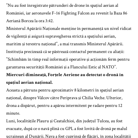
”Nu au fost înregistrate pătrunderi de drone în spaţiul aerian al
României, iar aeronavele F-16 Fighting Falcon au revenit la Baza 86
Aeriană Borcea la ora 3:42.
Ministerul Apărării Naţionale menţine în permanenţă un nivel ridicat
de vigilenţă şi asigură supravegherea strictă a spaţiului aerian,
maritim şi terestru naţional”, a mai transmis Ministerul Apărării.
Instituţia precizează că se păstrează contactul permanent cu aliaţii:
”Schimbăm în timp real informaţii operative şi acţionăm ferm pentru
garantarea securităţii României şi a Flancului Estic al NATO”.
Miercuri dimineaţă, Forţele Aeriene au detectat o dronă în
spaţiul aerian naţional.
Aceasta a pătruns pentru aproximativ 8 kilometri în spaţiul aerian
naţional, dinspre Vâlcov către Periprava şi Chilia Veche. Ulterior,
drona a dispărut, pentru a apărea intermitent pe radare pentru 12
minute.
Luni, localităţile Plauru şi Ceatalchioi, din judeţul Tulcea, au fost
evacuate, după ce o navă plină cu GPL a fost lovită de dronă pe malul
ucrainean al Dunării. Nava a fost cuprinsă de flăcări, în zona localităţii