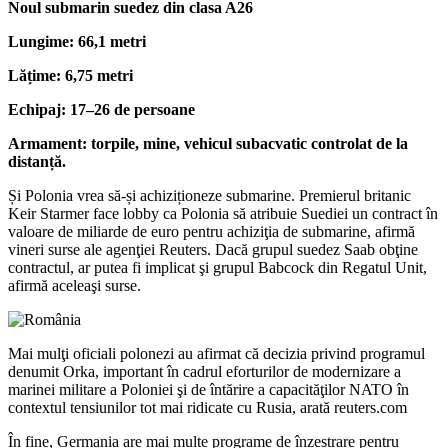
Noul submarin suedez din clasa A26
Lungime: 66,1 metri
Lățime: 6,75 metri
Echipaj: 17–26 de persoane
Armament: torpile, mine, vehicul subacvatic controlat de la
distanță.
Și Polonia vrea să-și achiziționeze submarine. Premierul britanic
Keir Starmer face lobby ca Polonia să atribuie Suediei un contract în
valoare de miliarde de euro pentru achiziţia de submarine, afirmă
vineri surse ale agenţiei Reuters. Dacă grupul suedez Saab obţine
contractul, ar putea fi implicat şi grupul Babcock din Regatul Unit,
afirmă aceleaşi surse.
Mai mulţi oficiali polonezi au afirmat că decizia privind programul
denumit Orka, important în cadrul eforturilor de modernizare a
marinei militare a Poloniei şi de întărire a capacităţilor NATO în
contextul tensiunilor tot mai ridicate cu Rusia, arată reuters.com
În fine, Germania are mai multe programe de înzestrare pentru