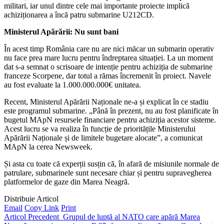
militari, iar unul dintre cele mai importante proiecte implică
achiziționarea a încă patru submarine U212CD.
Ministerul Apărării: Nu sunt bani
În acest timp România care nu are nici măcar un submarin operativ
nu face prea mare lucru pentru îndreptarea situației. La un moment
dat s-a semnat o scrisoare de intenție pentru achiziția de submarine
franceze Scorpene, dar totul a rămas încremenit în proiect. Navele
au fost evaluate la 1.000.000.000€ unitatea.
Recent, Ministerul Apărării Naționale ne-a și explicat în ce stadiu
este programul submarine. „Până în prezent, nu au fost planificate în
bugetul MApN resursele financiare pentru achiziția acestor sisteme.
Acest lucru se va realiza în funcție de prioritățile Ministerului
Apărării Naționale și de limitele bugetare alocate”, a comunicat
MApN la cerea Newsweek.
Și asta cu toate că experții susțin că, în afară de misiunile normale de
patrulare, submarinele sunt necesare chiar și pentru supravegherea
platformelor de gaze din Marea Neagră.
Distribuie Articol
Email
Copy Link
Print
Articol Precedent
Grupul de luptă al NATO care apără Marea