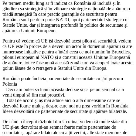
Pe termen mediu lung ar fi indicat ca România să includă și în
gândirea sa strategică și în viitoarea strategie națională de apărare o
triadă strategică în care practic garanțiile de securitate pentru
România sunt pe de o parte NATO, apoi parteneriatul strategic cu
Statele Unite, dar și integrarea profundă în politica de securitate și
apărare a Uniunii Europene.
Pentru că vedem că UE își dezvoltă acest pilon al securității, vedem
că UE este în proces de a deveni un actor în domeniul apărării și are
numeroase inițiative pentru a întări ceea ce noi numim în Bruxelles,
pilonul european al NATO și a construi această Uniune Europeană
de apărare, tot ce înseamnă această zonă care va acoperi toate aceste
goluri lăsate de o retragere a Statului Unite din Europa.
România poate încheia parteneriate de securitate cu țări precum
Polonia
– Deci am putea să luăm această decizie și ca pe un semnal că a
venit timpul să fim mai proactivi.
– Total de acord și aș mai aduce aici o altă dimensiune care se
dezvoltă foarte mult și despre care noi nu prea vorbim în România.
Ideea dezvoltării de parteneriate de securitate și apărare bilaterale.
De când a început războiul din Ucraina, vedem că multe state din
UE și-au dezvoltat și-au semnat foarte multe parteneriate de
securitate și apărare bilaterale cu alții vecini, alte state membre ale