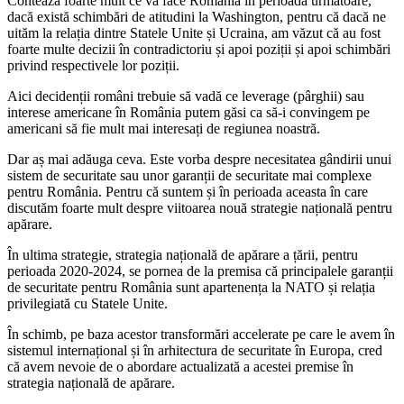
Contează foarte mult ce va face România în perioada următoare,
dacă există schimbări de atitudini la Washington, pentru că dacă ne
uităm la relația dintre Statele Unite și Ucraina, am văzut că au fost
foarte multe decizii în contradictoriu și apoi poziții și apoi schimbări
privind respectivele lor poziții.
Aici decidenții români trebuie să vadă ce leverage (pârghii) sau
interese americane în România putem găsi ca să-i convingem pe
americani să fie mult mai interesați de regiunea noastră.
Dar aș mai adăuga ceva. Este vorba despre necesitatea gândirii unui
sistem de securitate sau unor garanții de securitate mai complexe
pentru România. Pentru că suntem și în perioada aceasta în care
discutăm foarte mult despre viitoarea nouă strategie națională pentru
apărare.
În ultima strategie, strategia națională de apărare a țării, pentru
perioada 2020-2024, se pornea de la premisa că principalele garanții
de securitate pentru România sunt apartenența la NATO și relația
privilegiată cu Statele Unite.
În schimb, pe baza acestor transformări accelerate pe care le avem în
sistemul internațional și în arhitectura de securitate în Europa, cred
că avem nevoie de o abordare actualizată a acestei premise în
strategia națională de apărare.