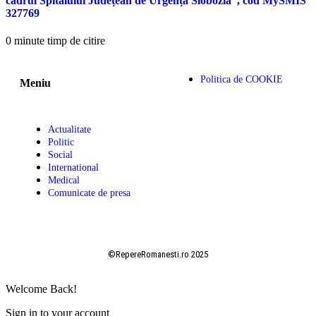
cadrul Spitalului Județean de Urgență Slobozia”, cod MySMIS
327769
0 minute timp de citire
Politica de COOKIE
Meniu
Actualitate
Politic
Social
International
Medical
Comunicate de presa
©RepereRomanesti.ro 2025
Welcome Back!
Sign in to your account