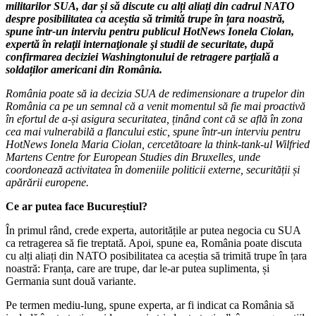
militarilor SUA, dar și să discute cu alți aliați din cadrul NATO
despre posibilitatea ca aceștia să trimită trupe în țara noastră,
spune într-un interviu pentru publicul HotNews Ionela Ciolan,
expertă în relaţii internaţionale şi studii de securitate, după
confirmarea deciziei Washingtonului de retragere parțială a
soldaților americani din România.
România poate să ia decizia SUA de redimensionare a trupelor din
România ca pe un semnal că a venit momentul să fie mai proactivă
în efortul de a-și asigura securitatea, ținând cont că se află în zona
cea mai vulnerabilă a flancului estic, spune într-un interviu pentru
HotNews Ionela Maria Ciolan, cercetătoare la think-tank-ul Wilfried
Martens Centre for European Studies din Bruxelles, unde
coordonează activitatea în domeniile politicii externe, securității și
apărării europene.
Ce ar putea face Bucureștiul?
În primul rând, crede experta, autoritățile ar putea negocia cu SUA
ca retragerea să fie treptată. Apoi, spune ea, România poate discuta
cu alți aliați din NATO posibilitatea ca aceștia să trimită trupe în țara
noastră: Franța, care are trupe, dar le-ar putea suplimenta, și
Germania sunt două variante.
Pe termen mediu-lung, spune experta, ar fi indicat ca România să