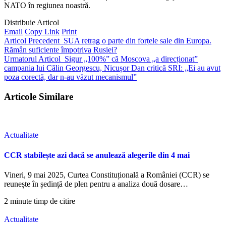
NATO în regiunea noastră.
Distribuie Articol
Email
Copy Link
Print
Articol Precedent
SUA retrag o parte din forțele sale din Europa.
Rămân suficiente împotriva Rusiei?
Urmatorul Articol
Sigur „100%” că Moscova „a direcționat”
campania lui Călin Georgescu, Nicușor Dan critică SRI: „Ei au avut
poza corectă, dar n-au văzut mecanismul”
Articole Similare
Actualitate
CCR stabilește azi dacă se anulează alegerile din 4 mai
Vineri, 9 mai 2025, Curtea Constituțională a României (CCR) se
reunește în ședință de plen pentru a analiza două dosare…
2 minute timp de citire
Actualitate