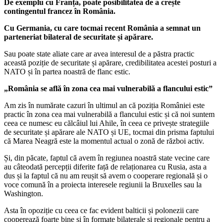
De exemplu cu Franța, poate posibilitatea de a crește
contingentul francez în România.
Cu Germania, cu care tocmai recent România a semnat un
parteneriat bilateral de securitate și apărare.
Sau poate state aliate care ar avea interesul de a păstra practic
această poziție de securitate și apărare, credibilitatea acestei posturi a
NATO și în partea noastră de flanc estic.
„România se află în zona cea mai vulnerabilă a flancului estic”
Am zis în numărate cazuri în ultimul an că poziția României este
practic în zona cea mai vulnerabilă a flancului estic și că noi suntem
ceea ce numesc eu călcâiul lui Ahile, în ceea ce privește strategiile
de securitate și apărare ale NATO și UE, tocmai din prisma faptului
că Marea Neagră este la momentul actual o zonă de război activ.
Și, din păcate, faptul că avem în regiunea noastră state vecine care
au câteodată percepții diferite față de relaționarea cu Rusia, asta a
dus și la faptul că nu am reușit să avem o cooperare regională și o
voce comună în a proiecta interesele regiunii la Bruxelles sau la
Washington.
Asta în opoziție cu ceea ce fac evident balticii și polonezii care
cooperează foarte bine și în formate bilaterale și regionale pentru a