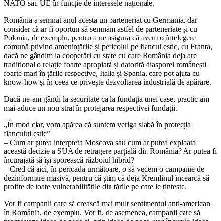
NATO sau UE în funcție de interesele naționale.
România a semnat anul acesta un parteneriat cu Germania, dar
consider că ar fi oportun să semnăm astfel de parteneriate și cu
Polonia, de exemplu, pentru a ne asigura că avem o înțelegere
comună privind amenințările și pericolul pe flancul estic, cu Franța,
dacă ne gândim la cooperări cu state cu care România deja are
tradițional o relație foarte apropiată și datorită diasporei românești
foarte mari în țările respective, Italia și Spania, care pot ajuta cu
know-how și în ceea ce privește dezvoltarea industrială de apărare.
Dacă ne-am gândi la securitate ca la fundația unei case, practic am
mai aduce un nou strat în protejarea respectivei fundații.
„În mod clar, vom apărea că suntem veriga slabă în protecția
flancului estic”
– Cum ar putea interpreta Moscova sau cum ar putea exploata
această decizie a SUA de retragere parțială din România? Ar putea fi
încurajată să își sporească războiul hibrid?
– Cred că aici, în perioada următoare, o să vedem o campanie de
dezinformare masivă, pentru că știm că deja Kremlinul încearcă să
profite de toate vulnerabilitățile din țările pe care le țintește.
Vor fi campanii care să crească mai mult sentimentul anti-american
în România, de exemplu. Vor fi, de asemenea, campanii care să