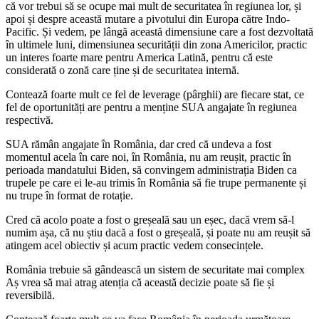
că vor trebui să se ocupe mai mult de securitatea în regiunea lor, și
apoi și despre această mutare a pivotului din Europa către Indo-
Pacific. Și vedem, pe lângă această dimensiune care a fost dezvoltată
în ultimele luni, dimensiunea securității din zona Americilor, practic
un interes foarte mare pentru America Latină, pentru că este
considerată o zonă care ține și de securitatea internă.
Contează foarte mult ce fel de leverage (pârghii) are fiecare stat, ce
fel de oportunități are pentru a menține SUA angajate în regiunea
respectivă.
SUA rămân angajate în România, dar cred că undeva a fost
momentul acela în care noi, în România, nu am reușit, practic în
perioada mandatului Biden, să convingem administrația Biden ca
trupele pe care ei le-au trimis în România să fie trupe permanente și
nu trupe în format de rotație.
Cred că acolo poate a fost o greșeală sau un eșec, dacă vrem să-l
numim așa, că nu știu dacă a fost o greșeală, și poate nu am reușit să
atingem acel obiectiv și acum practic vedem consecințele.
România trebuie să gândească un sistem de securitate mai complex
Aș vrea să mai atrag atenția că această decizie poate să fie și
reversibilă.