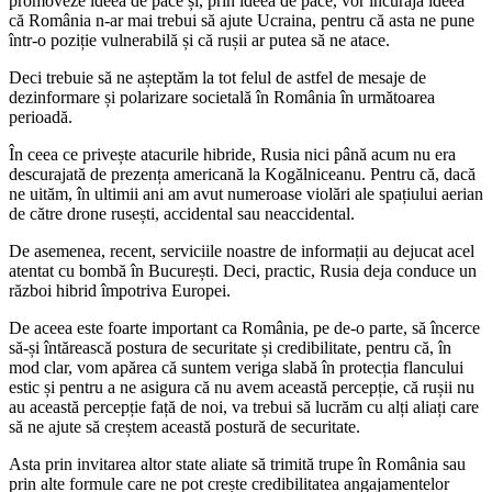
promoveze ideea de pace și, prin ideea de pace, vor încuraja ideea
că România n-ar mai trebui să ajute Ucraina, pentru că asta ne pune
într-o poziție vulnerabilă și că rușii ar putea să ne atace.
Deci trebuie să ne așteptăm la tot felul de astfel de mesaje de
dezinformare și polarizare societală în România în următoarea
perioadă.
În ceea ce privește atacurile hibride, Rusia nici până acum nu era
descurajată de prezența americană la Kogălniceanu. Pentru că, dacă
ne uităm, în ultimii ani am avut numeroase violări ale spațiului aerian
de către drone rusești, accidental sau neaccidental.
De asemenea, recent, serviciile noastre de informații au dejucat acel
atentat cu bombă în București. Deci, practic, Rusia deja conduce un
război hibrid împotriva Europei.
De aceea este foarte important ca România, pe de-o parte, să încerce
să-și întărească postura de securitate și credibilitate, pentru că, în
mod clar, vom apărea că suntem veriga slabă în protecția flancului
estic și pentru a ne asigura că nu avem această percepție, că rușii nu
au această percepție față de noi, va trebui să lucrăm cu alți aliați care
să ne ajute să creștem această postură de securitate.
Asta prin invitarea altor state aliate să trimită trupe în România sau
prin alte formule care ne pot crește credibilitatea angajamentelor