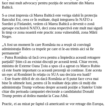
face mai mult advocacy pentru poziția de securitate din Marea
Baltică.
S-a creat impresia că Marea Baltică este veriga slabă în protecția
flancului Est, ceea ce în realitate, după integrarea în NATO a
Suediei și Finlandei, vedem că Marea Baltică a devenit o zonă
aproape exclusivă NATO, deci zona respectivă este mult mai sigură
în timp ce zona noastră este practic zona vulnerabilă, zona Mării
Negre.
„A fost un moment în care România nu a reușit să convingă
administrația Biden ca trupele pe care ei le-au trimis aici să fie
permanente”
– Putea România să facă ceva pentru a împiedica această retragere
parțială? Știm că au existat discuții pe această temă. Chiar recent,
ministra de Externe Oana Țoiu a spus că a agreat cu Marco Rubio
că este foarte important ca această prezenţă să continue. Este acesta
un eșec al României în relația cu SUA sau decizia era luată?
– Este foarte dificil de zis dacă România ar fi putut face ceva mai
bine în ultimele luni, pentru că în realitate deja știm că mulți din
administrația Trump vorbeau despre această poziție a Statelor Unite
chiar din perioada campaniei electorale a candidatului Donald
Trump pentru al doilea mandat la Casa Albă.
Practic, ei au mizat pe faptul că americanii se vor retrage din Europa,