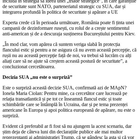
includă în strategia sa ideea unei „triade strategice”, în care garanțiile
de securitate sunt NATO, parteneriatul strategic cu SUA, dar și
integrarea profundă în politica de securitate și apărare a UE
Experta crede că în perioada următoare, România poate fi ținta unei
campanii de dezinformare rusești, cu rolul de a crește sentimentul
anti-american și de a descuraja susținerea Bucureștiului pentru Kiev.
„În mod clar, vom apărea că suntem veriga slabă în protecția
flancului estic și pentru a ne asigura că nu avem această percepție, că
rușii nu au această percepție față de noi, va trebui să lucrăm cu alți
aliați care să ne ajute să creștem această postură de securitate”, a
concluzionat cercetătoarea.
Decizia SUA „nu este o surpriză”
Este o surpriză această decizie SUA, confirmată azi de MApN?
Ionela Maria Ciolan: Pentru mine, ca cercetător care lucrează pe
relația transatlantică și pe tot ce înseamnă flancul estic și toate
schimbările care se întâmplă în Ucraina, dar și pe tema prezenței
americane în Europa și apoi politica europeană de apărare, nu este o
surpriză.
Evident că preferabil ar fi fost să nu ajungem la acest scenariu, dar
știm deja de câteva luni din declarațiile publice ale mai multor
reprezentanți ai administrației Trump, că se gândesc la asta și că vor