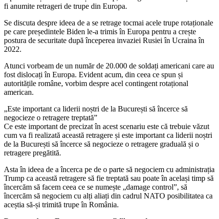
fi anumite retrageri de trupe din Europa.
Se discuta despre ideea de a se retrage tocmai acele trupe rotaționale
pe care președintele Biden le-a trimis în Europa pentru a crește
postura de securitate după începerea invaziei Rusiei în Ucraina în
2022.
Atunci vorbeam de un număr de 20.000 de soldați americani care au
fost dislocați în Europa. Evident acum, din ceea ce spun și
autoritățile române, vorbim despre acel contingent rotațional
american.
„Este important ca liderii noștri de la București să încerce să
negocieze o retragere treptată”
Ce este important de precizat în acest scenariu este că trebuie văzut
cum va fi realizată această retragere și este important ca liderii noștri
de la București să încerce să negocieze o retragere graduală și o
retragere pregătită.
Asta în ideea de a încerca pe de o parte să negociem cu administrația
Trump ca această retragere să fie treptată sau poate în același timp să
încercăm să facem ceea ce se numește „damage control”, să
încercăm să negociem cu alți aliați din cadrul NATO posibilitatea ca
aceștia să-și trimită trupe în România.