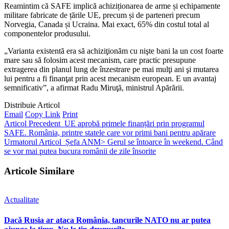
Reamintim că SAFE implică achiziționarea de arme și echipamente
militare fabricate de țările UE, precum și de parteneri precum
Norvegia, Canada și Ucraina. Mai exact, 65% din costul total al
componentelor produsului.
„Varianta existentă era să achiziţionăm cu nişte bani la un cost foarte
mare sau să folosim acest mecanism, care practic presupune
extragerea din planul lung de înzestrare pe mai mulţi ani şi mutarea
lui pentru a fi finanţat prin acest mecanism european. E un avantaj
semnificativ”, a afirmat Radu Miruţă, ministrul Apărării.
Distribuie Articol
Email
Copy Link
Print
Articol Precedent
UE aprobă primele finanțări prin programul
SAFE. România, printre statele care vor primi bani pentru apărare
Urmatorul Articol
Șefa ANM> Gerul se întoarce în weekend. Când
se vor mai putea bucura românii de zile însorite
Articole Similare
Actualitate
Dacă Rusia ar ataca România, tancurile NATO nu ar putea