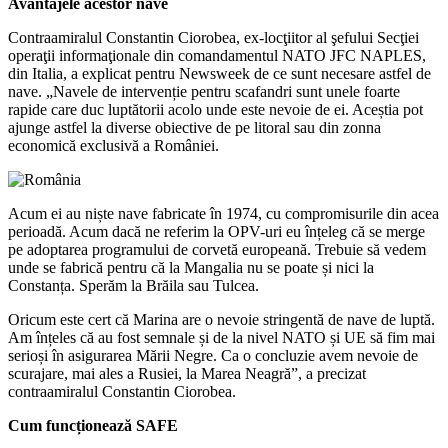
Avantajele acestor nave
Contraamiralul Constantin Ciorobea, ex-locţiitor al şefului Secţiei
operaţii informaţionale din comandamentul NATO JFC NAPLES,
din Italia, a explicat pentru Newsweek de ce sunt necesare astfel de
nave. „Navele de intervenție pentru scafandri sunt unele foarte
rapide care duc luptătorii acolo unde este nevoie de ei. Aceștia pot
ajunge astfel la diverse obiective de pe litoral sau din zonna
economică exclusivă a României.
Acum ei au niște nave fabricate în 1974, cu compromisurile din acea
perioadă. Acum dacă ne referim la OPV-uri eu înțeleg că se merge
pe adoptarea programului de corvetă europeană. Trebuie să vedem
unde se fabrică pentru că la Mangalia nu se poate și nici la
Constanța. Sperăm la Brăila sau Tulcea.
Oricum este cert că Marina are o nevoie stringentă de nave de luptă.
Am înțeles că au fost semnale și de la nivel NATO și UE să fim mai
serioși în asigurarea Mării Negre. Ca o concluzie avem nevoie de
scurajare, mai ales a Rusiei, la Marea Neagră”, a precizat
contraamiralul Constantin Ciorobea.
Cum funcționează SAFE