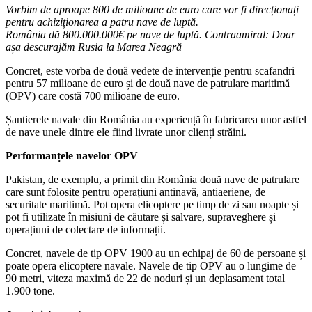
Vorbim de aproape 800 de milioane de euro care vor fi direcționați
pentru achiziționarea a patru nave de luptă.
România dă 800.000.000€ pe nave de luptă. Contraamiral: Doar
așa descurajăm Rusia la Marea Neagră
Concret, este vorba de două vedete de intervenție pentru scafandri
pentru 57 milioane de euro și de două nave de patrulare maritimă
(OPV) care costă 700 milioane de euro.
Șantierele navale din România au experiență în fabricarea unor astfel
de nave unele dintre ele fiind livrate unor clienți străini.
Performanțele navelor OPV
Pakistan, de exemplu, a primit din România două nave de patrulare
care sunt folosite pentru operațiuni antinavă, antiaeriene, de
securitate maritimă. Pot opera elicoptere pe timp de zi sau noapte și
pot fi utilizate în misiuni de căutare și salvare, supraveghere și
operațiuni de colectare de informații.
Concret, navele de tip OPV 1900 au un echipaj de 60 de persoane și
poate opera elicoptere navale. Navele de tip OPV au o lungime de
90 metri, viteza maximă de 22 de noduri și un deplasament total
1.900 tone.