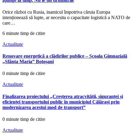
ajunge la timp. Nu le țin drumurile
Orice război cu Rusia, inamicul împotriva căruia Europa
intenționează să lupte, ar necesita o capacitate logistică a NATO de
care…
6 minute timp de citire
Actualitate
Renovare energetică a clădirilor publice – Școala Gimnazială
„Sfânta Maria” Botoșani
0 minute timp de citire
Actualitate
Finalizarea proiectului „Creșterea atracvității, siguranței și
eficienței transportului public în municipiul Călărași prin
modernizarea acestui mod de transport”
0 minute timp de citire
Actualitate