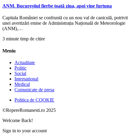
ANM. Bucureștiul fierbe toată ziua, apoi vine furtuna
Capitala României se confruntă cu un nou val de caniculă, potrivit
unei avertizări emise de Administrația Națională de Meteorologie
(ANM),…
3 minute timp de citire
Meniu
Actualitate
Politic
Social
International
Medical
Comunicate de presa
Politica de COOKIE
©RepereRomanesti.ro 2025
Welcome Back!
Sign in to your account