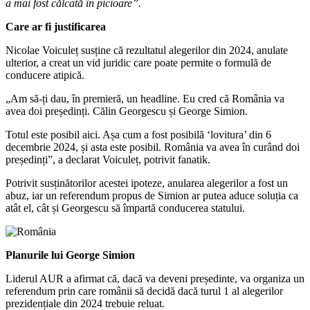
a mai fost călcată în picioare”.
Care ar fi justificarea
Nicolae Voiculeț susține că rezultatul alegerilor din 2024, anulate
ulterior, a creat un vid juridic care poate permite o formulă de
conducere atipică.
„Am să-ți dau, în premieră, un headline. Eu cred că România va
avea doi președinți. Călin Georgescu și George Simion.
Totul este posibil aici. Așa cum a fost posibilă ‘lovitura’ din 6
decembrie 2024, și asta este posibil. România va avea în curând doi
președinți”, a declarat Voiculeț, potrivit fanatik.
Potrivit susținătorilor acestei ipoteze, anularea alegerilor a fost un
abuz, iar un referendum propus de Simion ar putea aduce soluția ca
atât el, cât și Georgescu să împartă conducerea statului.
Planurile lui George Simion
Liderul AUR a afirmat că, dacă va deveni președinte, va organiza un
referendum prin care românii să decidă dacă turul 1 al alegerilor
prezidențiale din 2024 trebuie reluat.