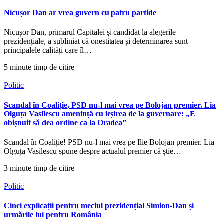
Nicușor Dan ar vrea guvern cu patru partide
Nicușor Dan, primarul Capitalei și candidat la alegerile
prezidențiale, a subliniat că onestitatea și determinarea sunt
principalele calități care îl…
5 minute timp de citire
Politic
Scandal în Coaliție, PSD nu-l mai vrea pe Bolojan premier. Lia
Olguța Vasilescu amenință cu ieșirea de la guvernare: „E
obișnuit să dea ordine ca la Oradea”
Scandal în Coaliție! PSD nu-l mai vrea pe Ilie Bolojan premier. Lia
Olguța Vasilescu spune despre actualul premier că știe…
3 minute timp de citire
Politic
Cinci explicații pentru meciul prezidențial Simion-Dan și
urmările lui pentru România