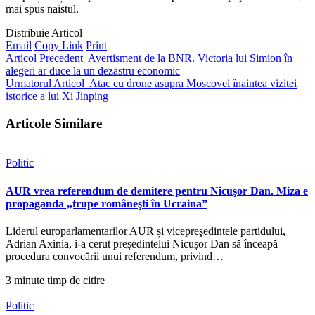
mai spus naistul.
Distribuie Articol
Email
Copy Link
Print
Articol Precedent
Avertisment de la BNR. Victoria lui Simion în
alegeri ar duce la un dezastru economic
Urmatorul Articol
Atac cu drone asupra Moscovei înaintea vizitei
istorice a lui Xi Jinping
Articole Similare
Politic
AUR vrea referendum de demitere pentru Nicuşor Dan. Miza e
propaganda „trupe româneşti în Ucraina”
Liderul europarlamentarilor AUR și vicepreşedintele partidului,
Adrian Axinia, i-a cerut președintelui Nicușor Dan să înceapă
procedura convocării unui referendum, privind…
3 minute timp de citire
Politic