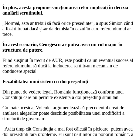
În plus, acesta propune sancționarea celor implicați în decizia
anulării scrutinului.
„Normal, asta ar trebui să facă orice președinte”, a spus Simion când
a fost întrebat dacă și-ar da demisia în cazul în care referendumul ar
trece.
În acest scenariu, Georgescu ar putea avea un rol major în
structura de putere.
Fiind susținut în trecut de AUR, este posibil ca un eventual succes al
referendumului să ducă la includerea sa într-un mecanism de
conducere special.
Fezabilitatea unui sistem cu doi președinți
Din punct de vedere legal, România funcționează conform unei
Constituții care nu permite existența a doi președinți simultan.
Cu toate acestea, Voiculeț argumentează că precedentul creat de
anularea alegerilor poate deschide posibilitatea unei modificări a
structurii de guvernare.
„Atâta timp cât Constituția a mai fost călcată în picioare, putem avea
doi președinți fără probleme. Eu sunt părtinitor cu poporul român”, a