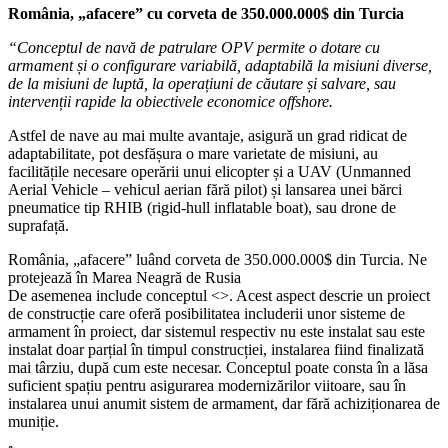
România, „afacere” cu corveta de 350.000.000$ din Turcia
“Conceptul de navă de patrulare OPV permite o dotare cu
armament și o configurare variabilă, adaptabilă la misiuni diverse,
de la misiuni de luptă, la operațiuni de căutare și salvare, sau
intervenții rapide la obiectivele economice offshore.
Astfel de nave au mai multe avantaje, asigură un grad ridicat de
adaptabilitate, pot desfășura o mare varietate de misiuni, au
facilitățile necesare operării unui elicopter și a UAV (Unmanned
Aerial Vehicle – vehicul aerian fără pilot) și lansarea unei bărci
pneumatice tip RHIB (rigid-hull inflatable boat), sau drone de
suprafață.
România, „afacere” luând corveta de 350.000.000$ din Turcia. Ne
protejează în Marea Neagră de Rusia
De asemenea include conceptul <>. Acest aspect descrie un proiect
de construcție care oferă posibilitatea includerii unor sisteme de
armament în proiect, dar sistemul respectiv nu este instalat sau este
instalat doar parțial în timpul construcției, instalarea fiind finalizată
mai târziu, după cum este necesar. Conceptul poate consta în a lăsa
suficient spațiu pentru asigurarea modernizărilor viitoare, sau în
instalarea unui anumit sistem de armament, dar fără achiziționarea de
muniție.