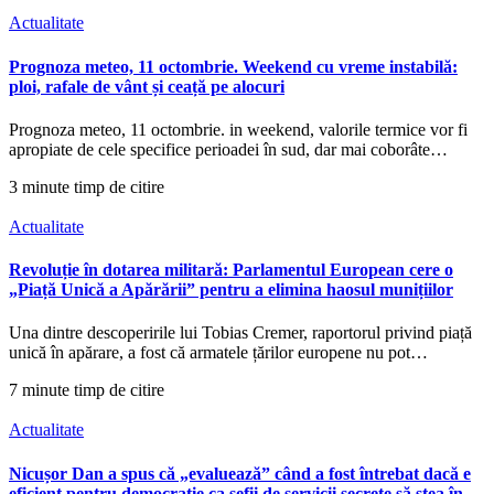
Actualitate
Prognoza meteo, 11 octombrie. Weekend cu vreme instabilă:
ploi, rafale de vânt și ceață pe alocuri
Prognoza meteo, 11 octombrie. in weekend, valorile termice vor fi
apropiate de cele specifice perioadei în sud, dar mai coborâte…
3 minute timp de citire
Actualitate
Revoluție în dotarea militară: Parlamentul European cere o
„Piață Unică a Apărării” pentru a elimina haosul munițiilor
Una dintre descoperirile lui Tobias Cremer, raportorul privind piață
unică în apărare, a fost că armatele țărilor europene nu pot…
7 minute timp de citire
Actualitate
Nicușor Dan a spus că „evaluează” când a fost întrebat dacă e
eficient pentru democrație ca șefii de servicii secrete să stea în