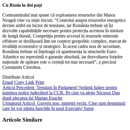
Cu Rusia la doi pași
Contraamiralul mai spune că exploatarea resurselor din Marea
Neagră vine cu niște riscuri. “Controlul asupra resurselor energetice
devine astfel un factor de tensiune, iar România trebuie să își
dezvolte capabilitățile necesare pentru protecția acestora în misiuni
de lungă durată. Competiția pentru accesul la resursele minerale
offshore se desfășoară într-un context geopolitic complex, marcat de
rivalități economice și strategice. În acest cadru nou de securitate,
România trebuie să înțeleagă că apartenența la structurile Euro-
Atlantice nu reprezintă o garanție absolută, iar dezvoltarea forțelor
naționale de apărare este o cerință tot mai necesară”, a precizat
Constantin Ciorobea.
Distribuie Articol
Email
Copy Link
Print
Articol Precedent
Tensiuni în Parlament! Ședință fulger pentru
numirea noilor judecători la CCR. Pe cine va alege Nicușor Dan
după plecarea lui Marian Enache
Urmatorul Articol
Guvern nou, miniștri vechi. Cine sunt demnitarii
care își vor păstra funcțiile în noul Executiv| Surse
Articole Similare