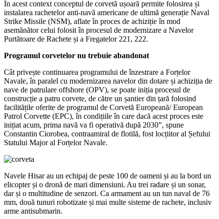
În acest context conceptul de corvetă ușoară permite folosirea și
instalarea rachetelor anti-navă americane de ultimă generație Naval
Strike Missile (NSM), aflate în proces de achiziție în mod
asemănător celui folosit în procesul de modernizare a Navelor
Purtătoare de Rachete și a Fregatelor 221, 222.
Programul corvetelor nu trebuie abandonat
Cât privește continuarea programului de înzestrare a Forțelor
Navale, în paralel cu modernizarea navelor din dotare și achiziția de
nave de patrulare offshore (OPV), se poate iniția procesul de
construcție a patru corvete, de către un șantier din țară folosind
facilitățile oferite de programul de Corvetă Europeană/ European
Patrol Corvette (EPC), în condițiile în care dacă acest proces este
inițiat acum, prima navă va fi operativă după 2030”, spune
Constantin Ciorobea, contraamiral de flotilă, fost locțiitor al Șefului
Statului Major al Forțelor Navale.
Navele Hisar au un echipaj de peste 100 de oameni și au la bord un
elicopter și o dronă de mari dimensiuni. Au trei radare și un sonar,
dar și o multitudine de senzori. Ca armament au un tun naval de 76
mm, două tunuri robotizate și mai multe sisteme de rachete, inclusiv
arme antisubmarin.