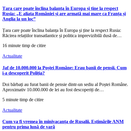
Țara care poate înclina balanța în Europa și ține la respect
Rusia: „E aliata României și are armată mai mare ca Franța și
Anglia la un loc”
Țara care poate înclina balanța în Europa și ține la respect Rusia:
Răcirea relațiilor transatlantice și politica imprevizibilă dusă de…
16 minute timp de citire
Actualitate
Jaf de 10.000.000 la Poștei Române: Erau banii de pensii. Cum
i-a descoperit Poliția?
Doi bărbați au furat banii de pensie dintr-un sediu al Poștei Române.
Aproximativ 10.000.000 de lei au fost descoperiți de…
5 minute timp de citire
Actualitate
Cum va fi vremea în minivacanța de Rusalii. Estimările ANM
pentru prima lună de vară