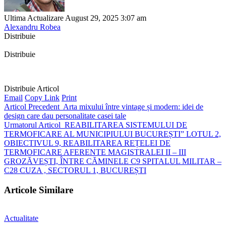
Ultima Actualizare August 29, 2025 3:07 am
Alexandru Robea
Distribuie
Distribuie
Distribuie Articol
Email
Copy Link
Print
Articol Precedent
Arta mixului între vintage și modern: idei de
design care dau personalitate casei tale
Urmatorul Articol
REABILITAREA SISTEMULUI DE
TERMOFICARE AL MUNICIPIULUI BUCUREȘTI” LOTUL 2,
OBIECTIVUL 9, REABILITAREA REȚELEI DE
TERMOFICARE AFERENTE MAGISTRALEI II – III
GROZĂVEȘTI, ÎNTRE CĂMINELE C9 SPITALUL MILITAR –
C28 CUZA , SECTORUL 1, BUCUREȘTI
Articole Similare
Actualitate