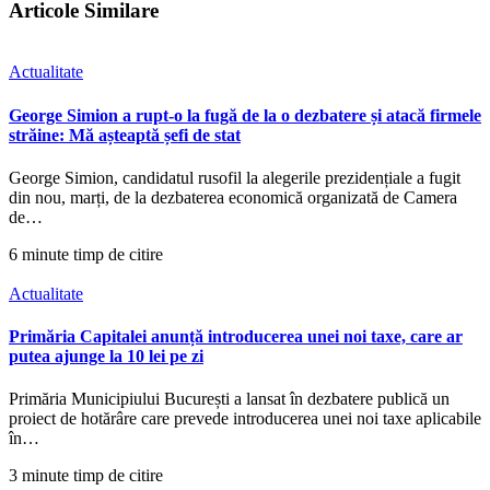
Articole Similare
Actualitate
George Simion a rupt-o la fugă de la o dezbatere și atacă firmele
străine: Mă așteaptă șefi de stat
George Simion, candidatul rusofil la alegerile prezidențiale a fugit
din nou, marți, de la dezbaterea economică organizată de Camera
de…
6 minute timp de citire
Actualitate
Primăria Capitalei anunță introducerea unei noi taxe, care ar
putea ajunge la 10 lei pe zi
Primăria Municipiului București a lansat în dezbatere publică un
proiect de hotărâre care prevede introducerea unei noi taxe aplicabile
în…
3 minute timp de citire