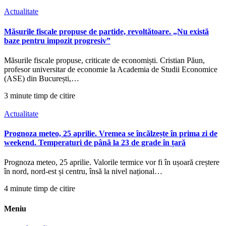
Actualitate
Măsurile fiscale propuse de partide, revoltătoare. „Nu există
baze pentru impozit progresiv”
Măsurile fiscale propuse, criticate de economiști. Cristian Păun,
profesor universitar de economie la Academia de Studii Economice
(ASE) din București,…
3 minute timp de citire
Actualitate
Prognoza meteo, 25 aprilie. Vremea se încălzește în prima zi de
weekend. Temperaturi de până la 23 de grade în țară
Prognoza meteo, 25 aprilie. Valorile termice vor fi în ușoară creștere
în nord, nord-est și centru, însă la nivel național…
4 minute timp de citire
Meniu