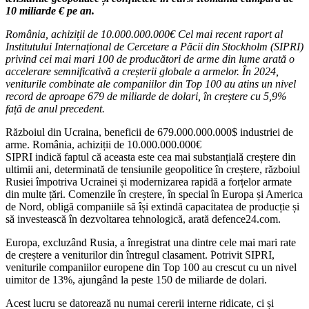
10 miliarde € pe an.
România, achiziții de 10.000.000.000€ Cel mai recent raport al
Institutului Internațional de Cercetare a Păcii din Stockholm (SIPRI)
privind cei mai mari 100 de producători de arme din lume arată o
accelerare semnificativă a creșterii globale a armelor. În 2024,
veniturile combinate ale companiilor din Top 100 au atins un nivel
record de aproape 679 de miliarde de dolari, în creștere cu 5,9%
față de anul precedent.
Războiul din Ucraina, beneficii de 679.000.000.000$ industriei de
arme. România, achiziții de 10.000.000.000€
SIPRI indică faptul că aceasta este cea mai substanțială creștere din
ultimii ani, determinată de tensiunile geopolitice în creștere, războiul
Rusiei împotriva Ucrainei și modernizarea rapidă a forțelor armate
din multe țări. Comenzile în creștere, în special în Europa și America
de Nord, obligă companiile să își extindă capacitatea de producție și
să investească în dezvoltarea tehnologică, arată defence24.com.
Europa, excluzând Rusia, a înregistrat una dintre cele mai mari rate
de creștere a veniturilor din întregul clasament. Potrivit SIPRI,
veniturile companiilor europene din Top 100 au crescut cu un nivel
uimitor de 13%, ajungând la peste 150 de miliarde de dolari.
Acest lucru se datorează nu numai cererii interne ridicate, ci și