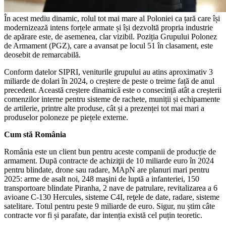
În acest mediu dinamic, rolul tot mai mare al Poloniei ca țară care își
modernizează intens forțele armate și își dezvoltă propria industrie
de apărare este, de asemenea, clar vizibil. Poziția Grupului Polonez
de Armament (PGZ), care a avansat pe locul 51 în clasament, este
deosebit de remarcabilă.
Conform datelor SIPRI, veniturile grupului au atins aproximativ 3
miliarde de dolari în 2024, o creștere de peste o treime față de anul
precedent. Această creștere dinamică este o consecință atât a creșterii
comenzilor interne pentru sisteme de rachete, muniții și echipamente
de artilerie, printre alte produse, cât și a prezenței tot mai mari a
produselor poloneze pe piețele externe.
Cum stă România
România este un client bun pentru aceste companii de producție de
armament. După contracte de achiziţii de 10 miliarde euro în 2024
pentru blindate, drone sau radare, MApN are planuri mari pentru
2025: arme de asalt noi, 248 maşini de luptă a infanteriei, 150
transportoare blindate Piranha, 2 nave de patrulare, revitalizarea a 6
avioane C-130 Hercules, sisteme C4I, reţele de date, radare, sisteme
satelitare. Totul pentru peste 9 miliarde de euro. Sigur, nu știm câte
contracte vor fi și parafate, dar intenția există cel puțin teoretic.