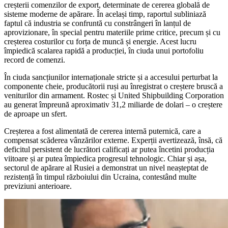
creșterii comenzilor de export, determinate de cererea globală de
sisteme moderne de apărare. În același timp, raportul subliniază
faptul că industria se confruntă cu constrângeri în lanțul de
aprovizionare, în special pentru materiile prime critice, precum și cu
creșterea costurilor cu forța de muncă și energie. Acest lucru
împiedică scalarea rapidă a producției, în ciuda unui portofoliu
record de comenzi.
În ciuda sancțiunilor internaționale stricte și a accesului perturbat la
componente cheie, producătorii ruși au înregistrat o creștere bruscă a
veniturilor din armament. Rostec și United Shipbuilding Corporation
au generat împreună aproximativ 31,2 miliarde de dolari – o creștere
de aproape un sfert.
Creșterea a fost alimentată de cererea internă puternică, care a
compensat scăderea vânzărilor externe. Experții avertizează, însă, că
deficitul persistent de lucrători calificați ar putea încetini producția
viitoare și ar putea împiedica progresul tehnologic. Chiar și așa,
sectorul de apărare al Rusiei a demonstrat un nivel neașteptat de
rezistență în timpul războiului din Ucraina, contestând multe
previziuni anterioare.