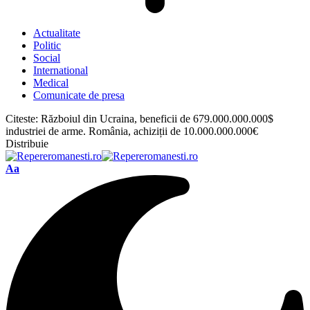
Actualitate
Politic
Social
International
Medical
Comunicate de presa
Citeste:
Războiul din Ucraina, beneficii de 679.000.000.000$
industriei de arme. România, achiziții de 10.000.000.000€
Distribuie
Font
Aa
Resizer