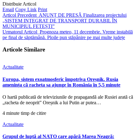
Distribuie Articol
Email
Copy Link
Print
Articol Precedent
ANUNȚ DE PRESĂ Finalizarea proiectului
„SISTEM INTEGRAT DE TRANSPORT DURABIL ÎN
MUNICIPIUL FETEȘTI”
Urmatorul Articol
Prognoza meteo, 11 decembrie. Vreme instabilă
pe final de săptămână. Ploile pun stăpânire pe mai multe județe
Articole Similare
Actualitate
Europa, sistem exoatmosferic împotriva Oreșnik. Rusia
amenința că racheta sa ajunge în România în 5,5 minute
O hartă publicată de televiziunile de prapagandă ale Rusiei arată că
„racheta de neoprit” Oreșnik a lui Putin ar putea…
4 minute timp de citire
Actualitate
Grupul de luptă al NATO care apără Marea Neagră: