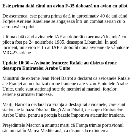
Este prima dată când un avion F-35 doboară un avion cu pilot.
De asemenea, este pentru prima dată în aproximativ 40 de ani când
Forțele Aeriene Israeliene se angajează într-un combat aerian cu o
aeronavă cu pilot.
Ultima dată când avioanele IAF au doborât o aeronavă inamică cu
pilot a fost pe 24 noiembrie 1985, deasupra Libanului. În acel
incident, un avion F-15 al IAF a doborât două avioane de vânătoare
MiG-23 siriene.
Update 10:30 – Avioane franceze Rafale au distrus drone
deasupra Emiratelor Arabe Unite
Ministrul de externe Jean-Noel Barrot a declarat că avioanele Rafale
ale Franței au neutralizat drone iraniene care vizau Emiratele Arabe
Unite, unde sunt staționați sute de membri ai marinei, forțelor
aeriene și armatei franceze.
Marți, Barrot a declarat că Franța a desfășurat avioanele, care sunt
staționate la baza Dhafra, lângă Abu Dhabi, deasupra Emiratelor
Arabe Unite, pentru a proteja bazele împotriva atacurilor iraniene.
Președintele Macron a anunțat marți că Franța trimite portavionul
său amiral în Marea Mediterană, ca răspuns la extinderea