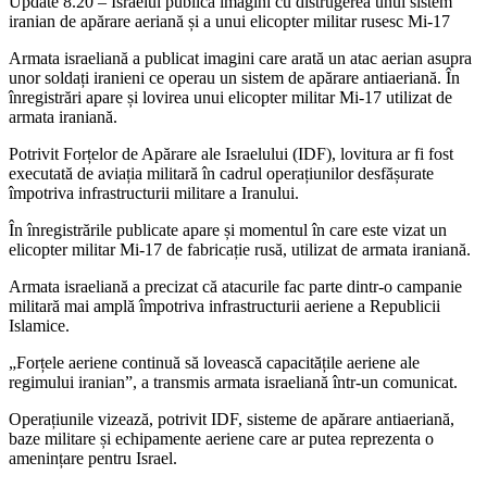
Update 8.20 – Israelul publică imagini cu distrugerea unui sistem
iranian de apărare aeriană și a unui elicopter militar rusesc Mi-17
Armata israeliană a publicat imagini care arată un atac aerian asupra
unor soldați iranieni ce operau un sistem de apărare antiaeriană. În
înregistrări apare și lovirea unui elicopter militar Mi-17 utilizat de
armata iraniană.
Potrivit Forțelor de Apărare ale Israelului (IDF), lovitura ar fi fost
executată de aviația militară în cadrul operațiunilor desfășurate
împotriva infrastructurii militare a Iranului.
În înregistrările publicate apare și momentul în care este vizat un
elicopter militar Mi-17 de fabricație rusă, utilizat de armata iraniană.
Armata israeliană a precizat că atacurile fac parte dintr-o campanie
militară mai amplă împotriva infrastructurii aeriene a Republicii
Islamice.
„Forțele aeriene continuă să lovească capacitățile aeriene ale
regimului iranian”, a transmis armata israeliană într-un comunicat.
Operațiunile vizează, potrivit IDF, sisteme de apărare antiaeriană,
baze militare și echipamente aeriene care ar putea reprezenta o
amenințare pentru Israel.