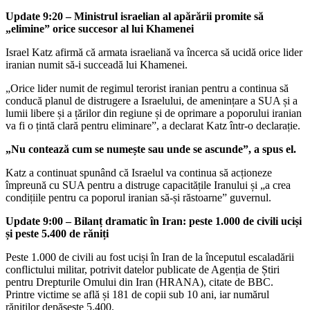
Update 9:20 – Ministrul israelian al apărării promite să
„elimine” orice succesor al lui Khamenei
Israel Katz afirmă că armata israeliană va încerca să ucidă orice lider
iranian numit să-i succeadă lui Khamenei.
„Orice lider numit de regimul terorist iranian pentru a continua să
conducă planul de distrugere a Israelului, de amenințare a SUA și a
lumii libere și a țărilor din regiune și de oprimare a poporului iranian
va fi o țintă clară pentru eliminare”, a declarat Katz într-o declarație.
„Nu contează cum se numește sau unde se ascunde”, a spus el.
Katz a continuat spunând că Israelul va continua să acționeze
împreună cu SUA pentru a distruge capacitățile Iranului și „a crea
condițiile pentru ca poporul iranian să-și răstoarne” guvernul.
Update 9:00 – Bilanț dramatic în Iran: peste 1.000 de civili uciși
și peste 5.400 de răniți
Peste 1.000 de civili au fost uciși în Iran de la începutul escaladării
conflictului militar, potrivit datelor publicate de Agenția de Știri
pentru Drepturile Omului din Iran (HRANA), citate de BBC.
Printre victime se află și 181 de copii sub 10 ani, iar numărul
răniților depășește 5.400.