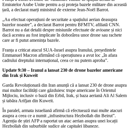
Emiratelor Arabe Unite pentru a-și proteja bazele militare din această
țară, a declarat marți ministrul de externe Jean-Noël Barrot.
„Au efectuat operațiuni de securitate a spațiului aerian deasupra
bazelor noastre”, a declarat Barrot pentru BFMTV, afiliată CNN.
Barrot nu a dat detalii despre misiunile efectuate de avioane și nici
dacă acestea au fost implicate în doborârea unor drone sau rachete
care ar fi putut amenința bazele.
Franța a criticat atacul SUA-Israel asupra Iranului, președintele
Emmanuel Macron afirmând că operațiunea a avut loc „în afara
cadrului dreptului internațional, ceea ce nu putem aproba”.
Update 9:30 – Iranul a lansat 230 de drone bazelor americane
din Irak și Kuweit
Garda Revoluționară din Iran anunță că a lansat 230 de drone asupra
mai multor facilități care găzduiesc trupe americane în Orientul
Mijlociu, inclusiv o bază din Erbil, Irak, și baza aeriană Ali Al Salem
și tabăra Arifjan din Kuweit.
În paralel, armata israeliană afirmă că efectuează mai multe atacuri
asupra a ceea ce a numit „infrastructura Hezbollah din Beirut”.
Agenția de știri AFP a raportat un atac aerian asupra unei locații
Hezbollah din suburbiile sudice ale capitalei libaneze.