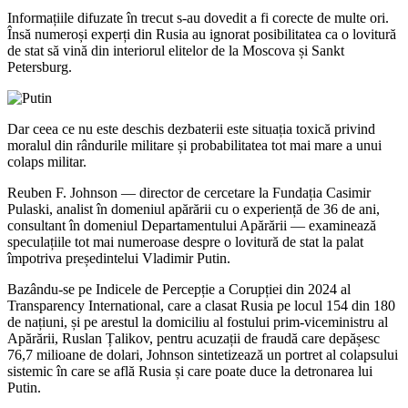
Informațiile difuzate în trecut s-au dovedit a fi corecte de multe ori.
Însă numeroși experți din Rusia au ignorat posibilitatea ca o lovitură
de stat să vină din interiorul elitelor de la Moscova și Sankt
Petersburg.
Dar ceea ce nu este deschis dezbaterii este situația toxică privind
moralul din rândurile militare și probabilitatea tot mai mare a unui
colaps militar.
Reuben F. Johnson — director de cercetare la Fundația Casimir
Pulaski, analist în domeniul apărării cu o experiență de 36 de ani,
consultant în domeniul Departamentului Apărării — examinează
speculațiile tot mai numeroase despre o lovitură de stat la palat
împotriva președintelui Vladimir Putin.
Bazându-se pe Indicele de Percepție a Corupției din 2024 al
Transparency International, care a clasat Rusia pe locul 154 din 180
de națiuni, și pe arestul la domiciliu al fostului prim-viceministru al
Apărării, Ruslan Țalikov, pentru acuzații de fraudă care depășesc
76,7 milioane de dolari, Johnson sintetizează un portret al colapsului
sistemic în care se află Rusia și care poate duce la detronarea lui
Putin.