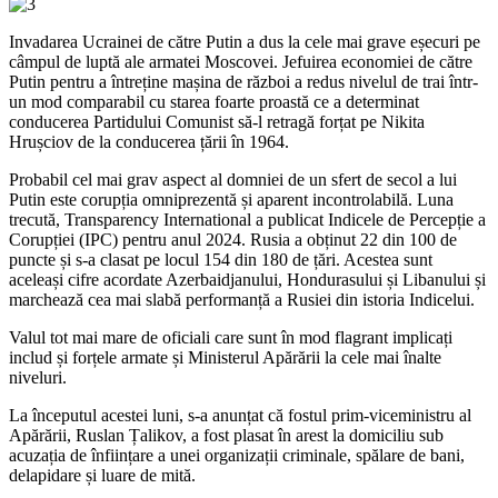
Invadarea Ucrainei de către Putin a dus la cele mai grave eșecuri pe
câmpul de luptă ale armatei Moscovei. Jefuirea economiei de către
Putin pentru a întreține mașina de război a redus nivelul de trai într-
un mod comparabil cu starea foarte proastă ce a determinat
conducerea Partidului Comunist să-l retragă forțat pe Nikita
Hrușciov de la conducerea țării în 1964.
Probabil cel mai grav aspect al domniei de un sfert de secol a lui
Putin este corupția omniprezentă și aparent incontrolabilă. Luna
trecută, Transparency International a publicat Indicele de Percepție a
Corupției (IPC) pentru anul 2024. Rusia a obținut 22 din 100 de
puncte și s-a clasat pe locul 154 din 180 de țări. Acestea sunt
aceleași cifre acordate Azerbaidjanului, Hondurasului și Libanului și
marchează cea mai slabă performanță a Rusiei din istoria Indicelui.
Valul tot mai mare de oficiali care sunt în mod flagrant implicați
includ și forțele armate și Ministerul Apărării la cele mai înalte
niveluri.
La începutul acestei luni, s-a anunțat că fostul prim-viceministru al
Apărării, Ruslan Țalikov, a fost plasat în arest la domiciliu sub
acuzația de înființare a unei organizații criminale, spălare de bani,
delapidare și luare de mită.