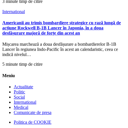
3 minute timp de citire
International
Americanii au trimis bombardiere strategice cu rază lungă de
acțiune Rockwell B-1B Lancer în Japonia, în a doua
desfășurare majoră de forțe din acest an
Mișcarea marchează a doua desfășurare a bombardierelor B-1B
Lancer în regiunea Indo-Pacific în acest an calendaristic, ceea ce
indică nivelul…
5 minute timp de citire
Meniu
Actualitate
Politic
Social
International
Medical
Comunicate de presa
Politica de COOKIE