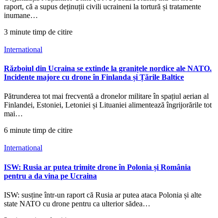
raport, că a supus deținuții civili ucraineni la tortură și tratamente
inumane…
3 minute timp de citire
International
Războiul din Ucraina se extinde la granițele nordice ale NATO.
Incidente majore cu drone în Finlanda și Țările Baltice
Pătrunderea tot mai frecventă a dronelor militare în spațiul aerian al
Finlandei, Estoniei, Letoniei și Lituaniei alimentează îngrijorările tot
mai…
6 minute timp de citire
International
ISW: Rusia ar putea trimite drone în Polonia și România
pentru a da vina pe Ucraina
ISW: susține într-un raport că Rusia ar putea ataca Polonia și alte
state NATO cu drone pentru ca ulterior sădea…