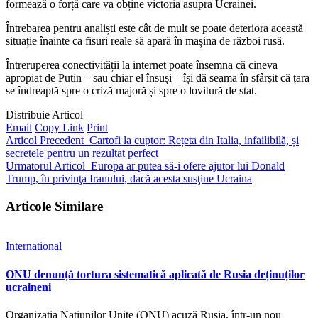
formează o forță care va obține victoria asupra Ucrainei.
Întrebarea pentru analiști este cât de mult se poate deteriora această
situație înainte ca fisuri reale să apară în mașina de război rusă.
Întreruperea conectivității la internet poate însemna că cineva
apropiat de Putin – sau chiar el însuși – își dă seama în sfârșit că țara
se îndreaptă spre o criză majoră și spre o lovitură de stat.
Distribuie Articol
Email
Copy Link
Print
Articol Precedent
Cartofi la cuptor: Rețeta din Italia, infailibilă, și
secretele pentru un rezultat perfect
Urmatorul Articol
Europa ar putea să-i ofere ajutor lui Donald
Trump, în privinţa Iranului, dacă acesta susţine Ucraina
Articole Similare
International
ONU denunță tortura sistematică aplicată de Rusia deținuților
ucraineni
Organizația Națiunilor Unite (ONU) acuză Rusia, într-un nou