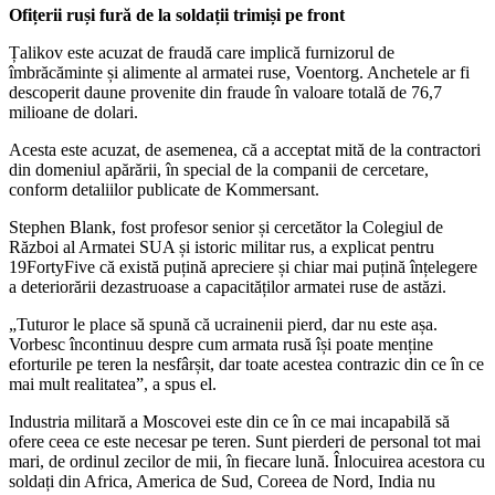
Ofițerii ruși fură de la soldații trimiși pe front
Țalikov este acuzat de fraudă care implică furnizorul de
îmbrăcăminte și alimente al armatei ruse, Voentorg. Anchetele ar fi
descoperit daune provenite din fraude în valoare totală de 76,7
milioane de dolari.
Acesta este acuzat, de asemenea, că a acceptat mită de la contractori
din domeniul apărării, în special de la companii de cercetare,
conform detaliilor publicate de Kommersant.
Stephen Blank, fost profesor senior și cercetător la Colegiul de
Război al Armatei SUA și istoric militar rus, a explicat pentru
19FortyFive că există puțină apreciere și chiar mai puțină înțelegere
a deteriorării dezastruoase a capacităților armatei ruse de astăzi.
„Tuturor le place să spună că ucrainenii pierd, dar nu este așa.
Vorbesc încontinuu despre cum armata rusă își poate menține
eforturile pe teren la nesfârșit, dar toate acestea contrazic din ce în ce
mai mult realitatea”, a spus el.
Industria militară a Moscovei este din ce în ce mai incapabilă să
ofere ceea ce este necesar pe teren. Sunt pierderi de personal tot mai
mari, de ordinul zecilor de mii, în fiecare lună. Înlocuirea acestora cu
soldați din Africa, America de Sud, Coreea de Nord, India nu