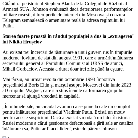
Citându-l pe istoricul Stephen Blank de la Colegiul de Război al
Armatei SUA, Johnson evaluează dacă deteriorarea performanțelor
militare rusești, întreruperile de internet din Moscova și cenzura
Telegram semnalează o amenințare reală la adresa regimului lui
Putin.
Starea foarte proastă în rândul populației a dus la „extragerea”
lui Nikita Hrușciov
Au existat trei încercări de răsturnare a unui guvern rus în timpurile
moderne: lovitura de stat din august 1991, care a urmărit înlăturarea
secretarului general al Partidului Comunist al URSS de atunci,
Mihail Gorbaciov. Aceasta a durat doar trei zile până la eșuare.
Mai târziu, au urmat revolta din octombrie 1993 împotriva
președintelui Boris Elțin și marșul asupra Moscovei din iunie 2023
al Grupului Wagner, care s-a stins înainte ca formarea grupului
mercenar să ajungă vreodată în capitală.
„În ultimele zile, au circulat zvonuri că se pune la cale un complot
pentru înlăturarea președintelui Vladimir Putin. Există un motiv
pentru aceste suspiciuni. Dacă a existat vreodată un lider în istoria
Rusiei moderne a cărui gestionare defectuoasă a țării sale ar cataliza
înlăturarea sa, Putin ar fi acel lider”, este de părere Johnson.