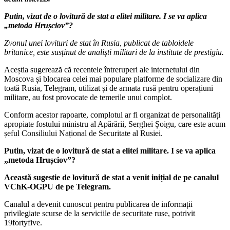
Putin, vizat de o lovitură de stat a elitei militare. I se va aplica
„metoda Hrușciov”?
Zvonul unei lovituri de stat în Rusia, publicat de tabloidele
britanice, este susținut de analiști militari de la institute de prestigiu.
Aceștia sugerează că recentele întreruperi ale internetului din
Moscova și blocarea celei mai populare platforme de socializare din
toată Rusia, Telegram, utilizat și de armata rusă pentru operațiuni
militare, au fost provocate de temerile unui complot.
Conform acestor rapoarte, complotul ar fi organizat de personalități
apropiate fostului ministru al Apărării, Serghei Șoigu, care este acum
șeful Consiliului Național de Securitate al Rusiei.
Putin, vizat de o lovitură de stat a elitei militare. I se va aplica
„metoda Hrușciov”?
Această sugestie de lovitură de stat a venit inițial de pe canalul
VChK-OGPU de pe Telegram.
Canalul a devenit cunoscut pentru publicarea de informații
privilegiate scurse de la serviciile de securitate ruse, potrivit
19fortyfive.