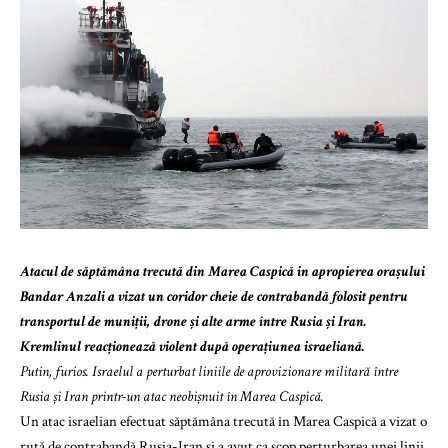
Atacul de săptămâna trecută din Marea Caspică in apropierea orașului
Bandar Anzali a vizat un coridor cheie de contrabandă folosit pentru
transportul de muniții, drone și alte arme între Rusia și Iran.
Kremlinul reacționează violent după operațiunea israeliană.
Putin, furios. Israelul a perturbat liniile de aprovizionare militară între
Rusia și Iran printr-un atac neobișnuit în Marea Caspică.
Un atac israelian efectuat săptămâna trecută în Marea Caspică a vizat o
rută de contrabandă Rusia-Iran și a avut ca scop perturbarea unei linii