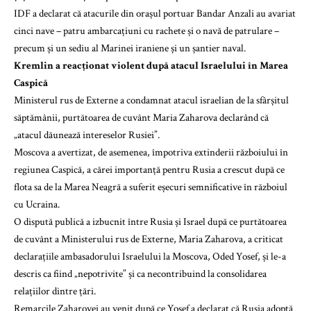
IDF a declarat că atacurile din orașul portuar Bandar Anzali au avariat
cinci nave – patru ambarcațiuni cu rachete și o navă de patrulare –
precum și un sediu al Marinei iraniene și un șantier naval.
Kremlin a reacționat violent după atacul Israelului în Marea
Caspică
Ministerul rus de Externe a condamnat atacul israelian de la sfârșitul
săptămânii, purtătoarea de cuvânt Maria Zaharova declarând că
„atacul dăunează intereselor Rusiei”.
Moscova a avertizat, de asemenea, împotriva extinderii războiului în
regiunea Caspică, a cărei importanță pentru Rusia a crescut după ce
flota sa de la Marea Neagră a suferit eșecuri semnificative în războiul
cu Ucraina.
O dispută publică a izbucnit între Rusia și Israel după ce purtătoarea
de cuvânt a Ministerului rus de Externe, Maria Zaharova, a criticat
declarațiile ambasadorului Israelului la Moscova, Oded Yosef, și le-a
descris ca fiind „nepotrivite” și ca necontribuind la consolidarea
relațiilor dintre țări.
Remarcile Zaharovei au venit după ce Yosef a declarat că Rusia adoptă