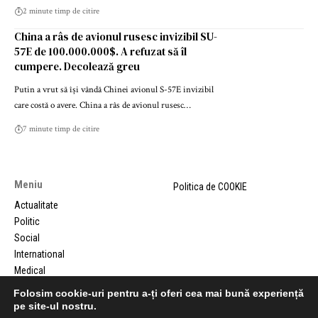
2 minute timp de citire
China a râs de avionul rusesc invizibil SU-
57E de 100.000.000$. A refuzat să îl
cumpere. Decolează greu
Putin a vrut să își vândă Chinei avionul S-57E invizibil
care costă o avere. China a râs de avionul rusesc…
7 minute timp de citire
Meniu
Politica de COOKIE
Actualitate
Politic
Social
International
Medical
Comunicate de presa
Folosim cookie-uri pentru a-ți oferi cea mai bună experiență
pe site-ul nostru.