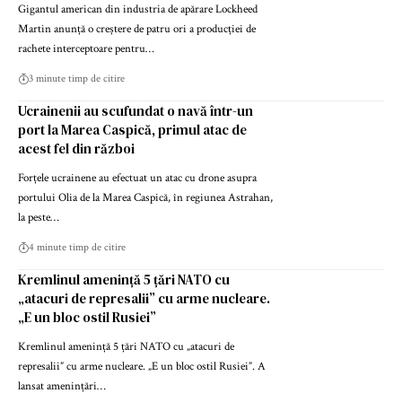
Gigantul american din industria de apărare Lockheed
Martin anunță o creștere de patru ori a producției de
rachete interceptoare pentru…
3 minute timp de citire
Ucrainenii au scufundat o navă într-un
port la Marea Caspică, primul atac de
acest fel din război
Forțele ucrainene au efectuat un atac cu drone asupra
portului Olia de la Marea Caspică, în regiunea Astrahan,
la peste…
4 minute timp de citire
Kremlinul amenință 5 țări NATO cu
„atacuri de represalii” cu arme nucleare.
„E un bloc ostil Rusiei”
Kremlinul amenință 5 țări NATO cu „atacuri de
represalii” cu arme nucleare. „E un bloc ostil Rusiei”. A
lansat amenințări…