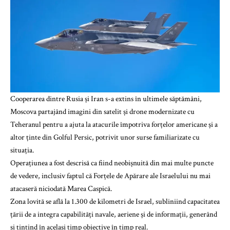
Cooperarea dintre Rusia și Iran s-a extins în ultimele săptămâni,
Moscova partajând imagini din satelit și drone modernizate cu
Teheranul pentru a ajuta la atacurile împotriva forțelor americane și a
altor ținte din Golful Persic, potrivit unor surse familiarizate cu
situația.
Operațiunea a fost descrisă ca fiind neobișnuită din mai multe puncte
de vedere, inclusiv faptul că Forțele de Apărare ale Israelului nu mai
atacaseră niciodată Marea Caspică.
Zona lovită se află la 1.300 de kilometri de Israel, subliniind capacitatea
țării de a integra capabilități navale, aeriene și de informații, generând
și țintind în același timp obiective în timp real.