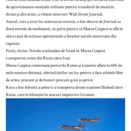
de aprovizionare esențiale utilizate pentru transferul de muniție,
drone și alte arme, a relatat miercuri Wall Street Journal.
Atacul, care a avut loc miercurea trecută, a fost descris de Journal ca
fiind extrem de neobișnuit, în parte pentru că Marea Caspică se află în
afara razei de acțiune operaționale a forțelor navale americane din
regiune.
Putin, furios. Navele scufundate de Israel în Marea Caspică
transportau arme din Rusia către Iran
Marea Caspică conectează porturile Rusiei și Iranului aflate la 600 de
mile nautice distanță, oferind țărilor un loc pentru a face schimb liber
de arme, precum și de bunuri precum grâu și petrol.
Ruta a fost folosită și pentru a transporta drone iraniene Shahed către
Rusia, care le folosește în atacuri împotriva Ucrainei.