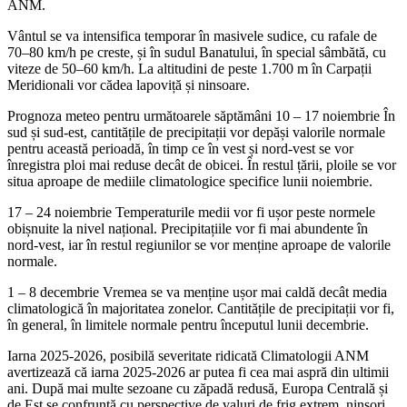
ANM.
Vântul se va intensifica temporar în masivele sudice, cu rafale de
70–80 km/h pe creste, și în sudul Banatului, în special sâmbătă, cu
viteze de 50–60 km/h. La altitudini de peste 1.700 m în Carpații
Meridionali vor cădea lapoviță și ninsoare.
Prognoza meteo pentru următoarele săptămâni 10 – 17 noiembrie În
sud și sud-est, cantitățile de precipitații vor depăși valorile normale
pentru această perioadă, în timp ce în vest și nord-vest se vor
înregistra ploi mai reduse decât de obicei. În restul țării, ploile se vor
situa aproape de mediile climatologice specifice lunii noiembrie.
17 – 24 noiembrie Temperaturile medii vor fi ușor peste normele
obișnuite la nivel național. Precipitațiile vor fi mai abundente în
nord-vest, iar în restul regiunilor se vor menține aproape de valorile
normale.
1 – 8 decembrie Vremea se va menține ușor mai caldă decât media
climatologică în majoritatea zonelor. Cantitățile de precipitații vor fi,
în general, în limitele normale pentru începutul lunii decembrie.
Iarna 2025-2026, posibilă severitate ridicată Climatologii ANM
avertizează că iarna 2025-2026 ar putea fi cea mai aspră din ultimii
ani. După mai multe sezoane cu zăpadă redusă, Europa Centrală și
de Est se confruntă cu perspective de valuri de frig extrem, ninsori