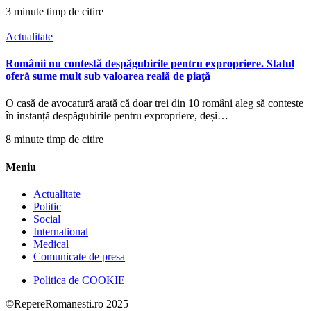
3 minute timp de citire
Actualitate
Românii nu contestă despăgubirile pentru expropriere. Statul
oferă sume mult sub valoarea reală de piaţă
O casă de avocatură arată că doar trei din 10 români aleg să conteste
în instanță despăgubirile pentru expropriere, deși…
8 minute timp de citire
Meniu
Actualitate
Politic
Social
International
Medical
Comunicate de presa
Politica de COOKIE
©RepereRomanesti.ro 2025