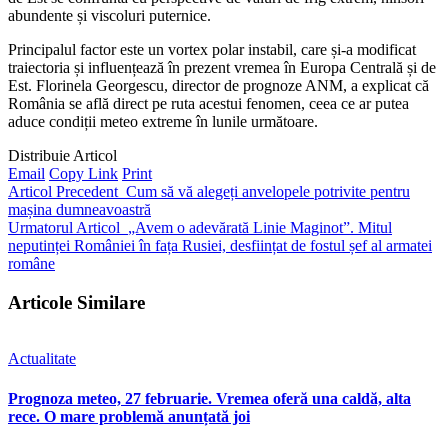
abundente și viscoluri puternice.
Principalul factor este un vortex polar instabil, care și-a modificat
traiectoria și influențează în prezent vremea în Europa Centrală și de
Est. Florinela Georgescu, director de prognoze ANM, a explicat că
România se află direct pe ruta acestui fenomen, ceea ce ar putea
aduce condiții meteo extreme în lunile următoare.
Distribuie Articol
Email
Copy Link
Print
Articol Precedent
Cum să vă alegeți anvelopele potrivite pentru
mașina dumneavoastră
Urmatorul Articol
„Avem o adevărată Linie Maginot”. Mitul
neputinței României în fața Rusiei, desființat de fostul șef al armatei
române
Articole Similare
Actualitate
Prognoza meteo, 27 februarie. Vremea oferă una caldă, alta
rece. O mare problemă anunțată joi