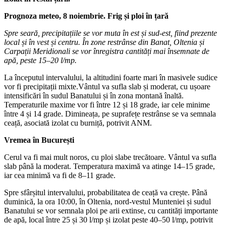
Prognoza meteo, 8 noiembrie. Frig și ploi în țară
Spre seară, precipitațiile se vor muta în est și sud-est, fiind prezente
local și în vest și centru. În zone restrânse din Banat, Oltenia și
Carpații Meridionali se vor înregistra cantități mai însemnate de
apă, peste 15–20 l/mp.
La începutul intervalului, la altitudini foarte mari în masivele sudice
vor fi precipitații mixte.Vântul va sufla slab și moderat, cu ușoare
intensificări în sudul Banatului și în zona montană înaltă.
Temperaturile maxime vor fi între 12 și 18 grade, iar cele minime
între 4 și 14 grade. Dimineața, pe suprafețe restrânse se va semnala
ceață, asociată izolat cu burniță, potrivit ANM.
Vremea în București
Cerul va fi mai mult noros, cu ploi slabe trecătoare. Vântul va sufla
slab până la moderat. Temperatura maximă va atinge 14–15 grade,
iar cea minimă va fi de 8–11 grade.
Spre sfârșitul intervalului, probabilitatea de ceață va crește. Până
duminică, la ora 10:00, în Oltenia, nord-vestul Munteniei și sudul
Banatului se vor semnala ploi pe arii extinse, cu cantități importante
de apă, local între 25 și 30 l/mp și izolat peste 40–50 l/mp, potrivit