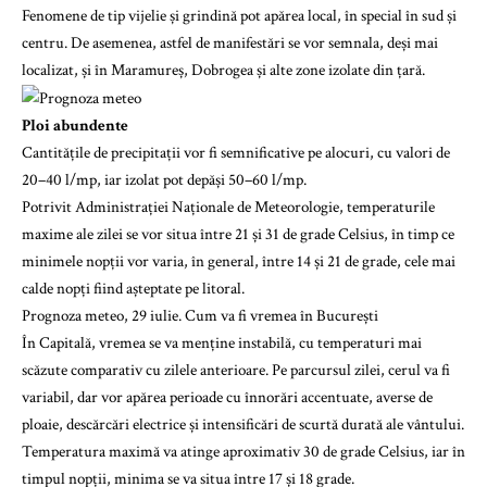
Fenomene de tip vijelie și grindină pot apărea local, în special în sud și
centru. De asemenea, astfel de manifestări se vor semnala, deși mai
localizat, și în Maramureș, Dobrogea și alte zone izolate din țară.
Ploi abundente
Cantitățile de precipitații vor fi semnificative pe alocuri, cu valori de
20–40 l/mp, iar izolat pot depăși 50–60 l/mp.
Potrivit Administrației Naționale de Meteorologie, temperaturile
maxime ale zilei se vor situa între 21 și 31 de grade Celsius, în timp ce
minimele nopții vor varia, în general, între 14 și 21 de grade, cele mai
calde nopți fiind așteptate pe litoral.
Prognoza meteo, 29 iulie. Cum va fi vremea în București
În Capitală, vremea se va menține instabilă, cu temperaturi mai
scăzute comparativ cu zilele anterioare. Pe parcursul zilei, cerul va fi
variabil, dar vor apărea perioade cu înnorări accentuate, averse de
ploaie, descărcări electrice și intensificări de scurtă durată ale vântului.
Temperatura maximă va atinge aproximativ 30 de grade Celsius, iar în
timpul nopții, minima se va situa între 17 și 18 grade.