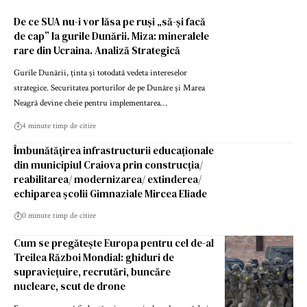
De ce SUA nu-i vor lăsa pe ruși „să-și facă
de cap” la gurile Dunării. Miza: mineralele
rare din Ucraina. Analiză Strategică
Gurile Dunării, ținta și totodată vedeta intereselor
strategice. Securitatea porturilor de pe Dunăre și Marea
Neagră devine cheie pentru implementarea…
4 minute timp de citire
Îmbunătățirea infrastructurii educaționale
din municipiul Craiova prin construcția/
reabilitarea/ modernizarea/ extinderea/
echiparea școlii Gimnaziale Mircea Eliade
0 minute timp de citire
Cum se pregătește Europa pentru cel de-al
Treilea Război Mondial: ghiduri de
supraviețuire, recrutări, buncăre
nucleare, scut de drone