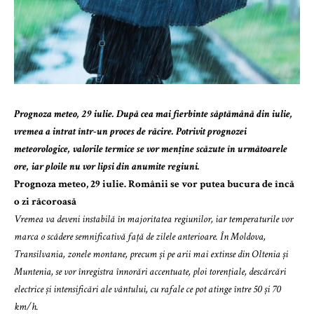
Prognoza meteo, 29 iulie. După cea mai fierbinte săptămână din iulie,
vremea a intrat într-un proces de răcire. Potrivit prognozei
meteorologice, valorile termice se vor menține scăzute în următoarele
ore, iar ploile nu vor lipsi din anumite regiuni.
Prognoza meteo, 29 iulie. Românii se vor putea bucura de încă
o zi răcoroasă
Vremea va deveni instabilă în majoritatea regiunilor, iar temperaturile vor
marca o scădere semnificativă față de zilele anterioare. În Moldova,
Transilvania, zonele montane, precum și pe arii mai extinse din Oltenia și
Muntenia, se vor înregistra înnorări accentuate, ploi torențiale, descărcări
electrice și intensificări ale vântului, cu rafale ce pot atinge între 50 și 70
km/h.