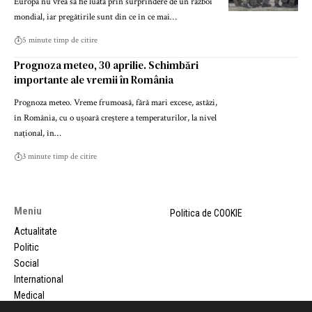
Europa nu vrea să fie luată prin surprindere de un război
mondial, iar pregătirile sunt din ce în ce mai…
5 minute timp de citire
Prognoza meteo, 30 aprilie. Schimbări
importante ale vremii în România
Prognoza meteo. Vreme frumoasă, fără mari excese, astăzi,
în România, cu o ușoară creștere a temperaturilor, la nivel
național, în…
3 minute timp de citire
Meniu
Politica de COOKIE
Actualitate
Politic
Social
International
Medical
Comunicate de presa