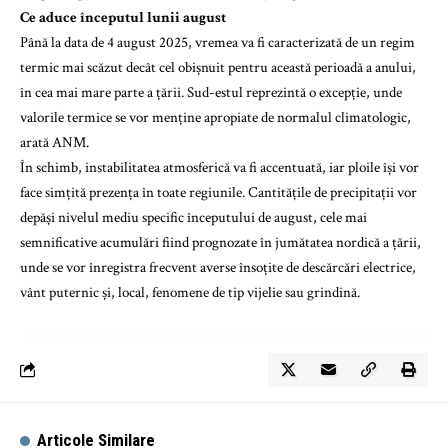
Ce aduce începutul lunii august
Până la data de 4 august 2025, vremea va fi caracterizată de un regim
termic mai scăzut decât cel obișnuit pentru această perioadă a anului,
în cea mai mare parte a țării. Sud-estul reprezintă o excepție, unde
valorile termice se vor menține apropiate de normalul climatologic,
arată ANM.
În schimb, instabilitatea atmosferică va fi accentuată, iar ploile își vor
face simțită prezența în toate regiunile. Cantitățile de precipitații vor
depăși nivelul mediu specific începutului de august, cele mai
semnificative acumulări fiind prognozate în jumătatea nordică a țării,
unde se vor înregistra frecvent averse însoțite de descărcări electrice,
vânt puternic și, local, fenomene de tip vijelie sau grindină.
Articole Similare