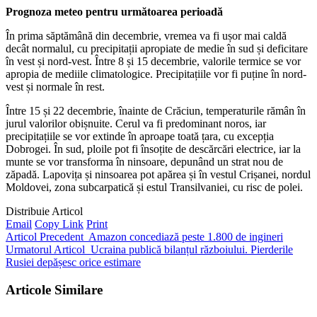
Prognoza meteo pentru următoarea perioadă
În prima săptămână din decembrie, vremea va fi ușor mai caldă
decât normalul, cu precipitații apropiate de medie în sud și deficitare
în vest și nord-vest. Între 8 și 15 decembrie, valorile termice se vor
apropia de mediile climatologice. Precipitațiile vor fi puține în nord-
vest și normale în rest.
Între 15 și 22 decembrie, înainte de Crăciun, temperaturile rămân în
jurul valorilor obișnuite. Cerul va fi predominant noros, iar
precipitațiile se vor extinde în aproape toată țara, cu excepția
Dobrogei. În sud, ploile pot fi însoțite de descărcări electrice, iar la
munte se vor transforma în ninsoare, depunând un strat nou de
zăpadă. Lapovița și ninsoarea pot apărea și în vestul Crișanei, nordul
Moldovei, zona subcarpatică și estul Transilvaniei, cu risc de polei.
Distribuie Articol
Email
Copy Link
Print
Articol Precedent
Amazon concediază peste 1.800 de ingineri
Urmatorul Articol
Ucraina publică bilanțul războiului. Pierderile
Rusiei depășesc orice estimare
Articole Similare