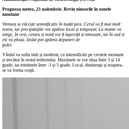
Prognoza meteo, 23 noiembrie. Revin ninsorile în zonele
montane
Vremea se răcește semnificativ în toată țara. Cerul va fi mai mult
noros, iar precipitațiile vor apărea local și temporar. La munte va
ninge, în vest, centru și nord vor fi lapoviță și ninsoare, iar în sud și
est va ploua. Izolat pot apărea depuneri de
polei.
Vântul va sufla slab și moderat, cu intensificări pe crestele montane
și trecător în restul teritoriului. Maximele se vor situa între 3 și 14
grade, iar minimele între -3 și 5 grade. Local, dimineața și noaptea,
se va forma ceață.