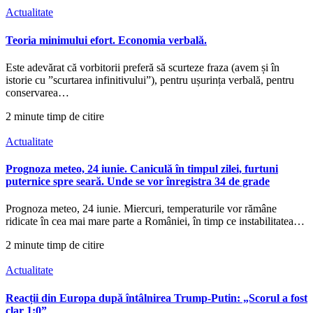
Actualitate
Teoria minimului efort. Economia verbală.
Este adevărat că vorbitorii preferă să scurteze fraza (avem și în
istorie cu ”scurtarea infinitivului”), pentru ușurința verbală, pentru
conservarea…
2 minute timp de citire
Actualitate
Prognoza meteo, 24 iunie. Caniculă în timpul zilei, furtuni
puternice spre seară. Unde se vor înregistra 34 de grade
Prognoza meteo, 24 iunie. Miercuri, temperaturile vor rămâne
ridicate în cea mai mare parte a României, în timp ce instabilitatea…
2 minute timp de citire
Actualitate
Reacții din Europa după întâlnirea Trump-Putin: „Scorul a fost
clar 1:0”