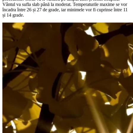
Vântul va sufla slab până la moderat. Temperaturile maxime se vor
încadra între 26 și 27 de grade, iar minimele vor fi cuprinse între 11
și 14 grade.