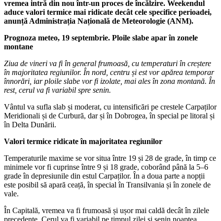
vremea intră din nou într-un proces de încălzire. Weekendul
aduce valori termice mai ridicate decât cele specifice perioadei,
anunță Administrația Națională de Meteorologie (ANM).
Prognoza meteo, 19 septembrie. Ploile slabe apar în zonele
montane
Ziua de vineri va fi în general frumoasă, cu temperaturi în creștere
în majoritatea regiunilor. În nord, centru și est vor apărea temporar
înnorări, iar ploile slabe vor fi izolate, mai ales în zona montană. În
rest, cerul va fi variabil spre senin.
Vântul va sufla slab și moderat, cu intensificări pe crestele Carpaților
Meridionali și de Curbură, dar și în Dobrogea, în special pe litoral și
în Delta Dunării.
Valori termice ridicate în majoritatea regiunilor
Temperaturile maxime se vor situa între 19 și 28 de grade, în timp ce
minimele vor fi cuprinse între 9 și 18 grade, coborând până la 5–6
grade în depresiunile din estul Carpaților. În a doua parte a nopții
este posibil să apară ceață, în special în Transilvania și în zonele de
vale.
În Capitală, vremea va fi frumoasă și ușor mai caldă decât în zilele
precedente. Cerul va fi variabil pe timpul zilei și senin noaptea.