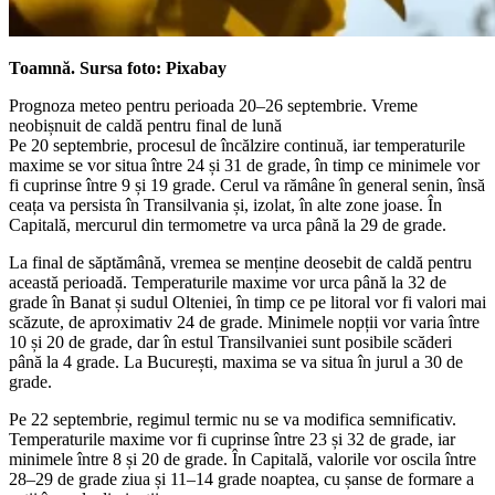
Toamnă. Sursa foto: Pixabay
Prognoza meteo pentru perioada 20–26 septembrie. Vreme
neobișnuit de caldă pentru final de lună
Pe 20 septembrie, procesul de încălzire continuă, iar temperaturile
maxime se vor situa între 24 și 31 de grade, în timp ce minimele vor
fi cuprinse între 9 și 19 grade. Cerul va rămâne în general senin, însă
ceața va persista în Transilvania și, izolat, în alte zone joase. În
Capitală, mercurul din termometre va urca până la 29 de grade.
La final de săptămână, vremea se menține deosebit de caldă pentru
această perioadă. Temperaturile maxime vor urca până la 32 de
grade în Banat și sudul Olteniei, în timp ce pe litoral vor fi valori mai
scăzute, de aproximativ 24 de grade. Minimele nopții vor varia între
10 și 20 de grade, dar în estul Transilvaniei sunt posibile scăderi
până la 4 grade. La București, maxima se va situa în jurul a 30 de
grade.
Pe 22 septembrie, regimul termic nu se va modifica semnificativ.
Temperaturile maxime vor fi cuprinse între 23 și 32 de grade, iar
minimele între 8 și 20 de grade. În Capitală, valorile vor oscila între
28–29 de grade ziua și 11–14 grade noaptea, cu șanse de formare a