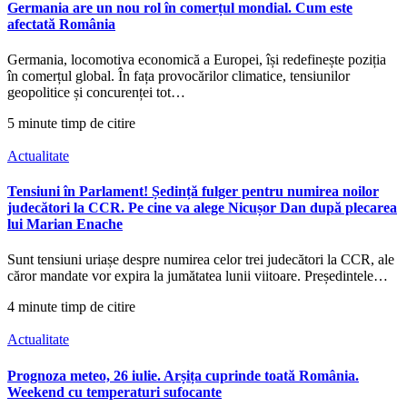
Germania are un nou rol în comerțul mondial. Cum este
afectată România
Germania, locomotiva economică a Europei, își redefinește poziția
în comerțul global. În fața provocărilor climatice, tensiunilor
geopolitice și concurenței tot…
5 minute timp de citire
Actualitate
Tensiuni în Parlament! Ședință fulger pentru numirea noilor
judecători la CCR. Pe cine va alege Nicușor Dan după plecarea
lui Marian Enache
Sunt tensiuni uriașe despre numirea celor trei judecători la CCR, ale
căror mandate vor expira la jumătatea lunii viitoare. Președintele…
4 minute timp de citire
Actualitate
Prognoza meteo, 26 iulie. Arșița cuprinde toată România.
Weekend cu temperaturi sufocante