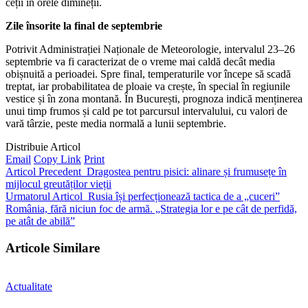
ceții în orele dimineții.
Zile însorite la final de septembrie
Potrivit Administrației Naționale de Meteorologie, intervalul 23–26
septembrie va fi caracterizat de o vreme mai caldă decât media
obișnuită a perioadei. Spre final, temperaturile vor începe să scadă
treptat, iar probabilitatea de ploaie va crește, în special în regiunile
vestice și în zona montană. În București, prognoza indică menținerea
unui timp frumos și cald pe tot parcursul intervalului, cu valori de
vară târzie, peste media normală a lunii septembrie.
Distribuie Articol
Email
Copy Link
Print
Articol Precedent
Dragostea pentru pisici: alinare și frumusețe în
mijlocul greutăților vieții
Urmatorul Articol
Rusia își perfecționează tactica de a „cuceri”
România, fără niciun foc de armă. „Strategia lor e pe cât de perfidă,
pe atât de abilă”
Articole Similare
Actualitate