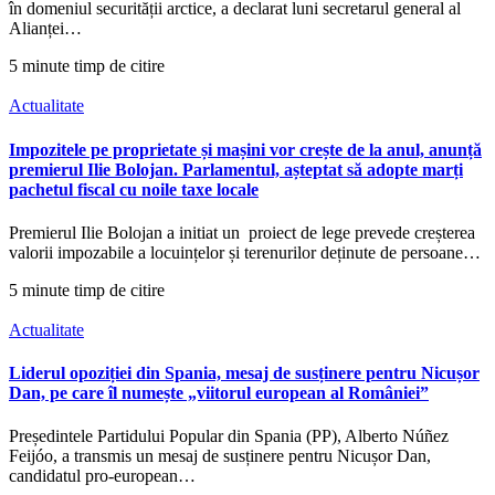
în domeniul securității arctice, a declarat luni secretarul general al
Alianței…
5 minute timp de citire
Actualitate
Impozitele pe proprietate și mașini vor crește de la anul, anunță
premierul Ilie Bolojan. Parlamentul, așteptat să adopte marți
pachetul fiscal cu noile taxe locale
Premierul Ilie Bolojan a initiat un proiect de lege prevede creșterea
valorii impozabile a locuințelor și terenurilor deținute de persoane…
5 minute timp de citire
Actualitate
Liderul opoziției din Spania, mesaj de susținere pentru Nicușor
Dan, pe care îl numește „viitorul european al României”
Președintele Partidului Popular din Spania (PP), Alberto Núñez
Feijóo, a transmis un mesaj de susținere pentru Nicușor Dan,
candidatul pro-european…