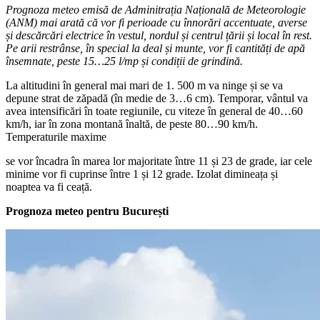
Prognoza meteo emisă de Adminitrația Națională de Meteorologie
(ANM) mai arată că vor fi perioade cu înnorări accentuate, averse
și descărcări electrice în vestul, nordul și centrul țării și local în rest.
Pe arii restrânse, în special la deal și munte, vor fi cantități de apă
însemnate, peste 15…25 l/mp și condiții de grindină.
La altitudini în general mai mari de 1. 500 m va ninge și se va
depune strat de zăpadă (în medie de 3…6 cm). Temporar, vântul va
avea intensificări în toate regiunile, cu viteze în general de 40…60
km/h, iar în zona montană înaltă, de peste 80…90 km/h.
Temperaturile maxime
se vor încadra în marea lor majoritate între 11 și 23 de grade, iar cele
minime vor fi cuprinse între 1 și 12 grade. Izolat dimineața și
noaptea va fi ceață.
Prognoza meteo pentru București