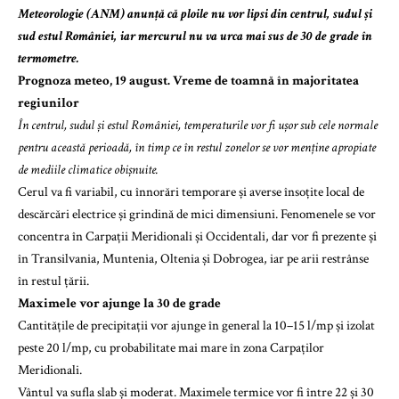
Meteorologie (ANM) anunță că ploile nu vor lipsi din centrul, sudul și
sud estul României, iar mercurul nu va urca mai sus de 30 de grade în
termometre.
Prognoza meteo, 19 august. Vreme de toamnă în majoritatea
regiunilor
În centrul, sudul și estul României, temperaturile vor fi ușor sub cele normale
pentru această perioadă, în timp ce în restul zonelor se vor menține apropiate
de mediile climatice obișnuite.
Cerul va fi variabil, cu înnorări temporare și averse însoțite local de
descărcări electrice și grindină de mici dimensiuni. Fenomenele se vor
concentra în Carpații Meridionali și Occidentali, dar vor fi prezente și
în Transilvania, Muntenia, Oltenia și Dobrogea, iar pe arii restrânse
în restul țării.
Maximele vor ajunge la 30 de grade
Cantitățile de precipitații vor ajunge în general la 10–15 l/mp și izolat
peste 20 l/mp, cu probabilitate mai mare în zona Carpaților
Meridionali.
Vântul va sufla slab și moderat. Maximele termice vor fi între 22 și 30