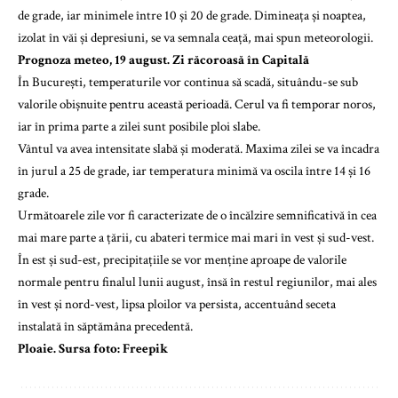
de grade, iar minimele între 10 și 20 de grade. Dimineața și noaptea,
izolat în văi și depresiuni, se va semnala ceață, mai spun meteorologii.
Prognoza meteo, 19 august. Zi răcoroasă în Capitală
În București, temperaturile vor continua să scadă, situându-se sub
valorile obișnuite pentru această perioadă. Cerul va fi temporar noros,
iar în prima parte a zilei sunt posibile ploi slabe.
Vântul va avea intensitate slabă și moderată. Maxima zilei se va încadra
în jurul a 25 de grade, iar temperatura minimă va oscila între 14 și 16
grade.
Următoarele zile vor fi caracterizate de o încălzire semnificativă în cea
mai mare parte a țării, cu abateri termice mai mari în vest și sud-vest.
În est și sud-est, precipitațiile se vor menține aproape de valorile
normale pentru finalul lunii august, însă în restul regiunilor, mai ales
în vest și nord-vest, lipsa ploilor va persista, accentuând seceta
instalată în săptămâna precedentă.
Ploaie. Sursa foto: Freepik