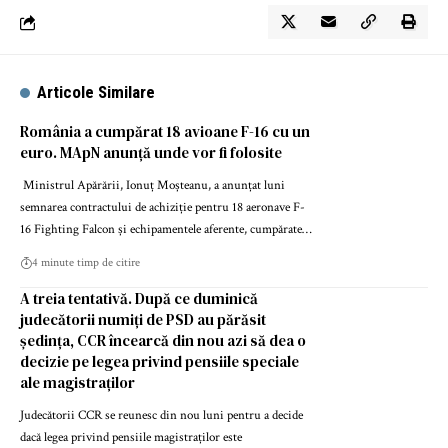
Articole Similare
România a cumpărat 18 avioane F-16 cu un
euro. MApN anunță unde vor fi folosite
Ministrul Apărării, Ionuț Moșteanu, a anunțat luni
semnarea contractului de achiziție pentru 18 aeronave F-
16 Fighting Falcon și echipamentele aferente, cumpărate…
4 minute timp de citire
A treia tentativă. După ce duminică
judecătorii numiți de PSD au părăsit
ședința, CCR încearcă din nou azi să dea o
decizie pe legea privind pensiile speciale
ale magistraților
Judecătorii CCR se reunesc din nou luni pentru a decide
dacă legea privind pensiile magistraților este