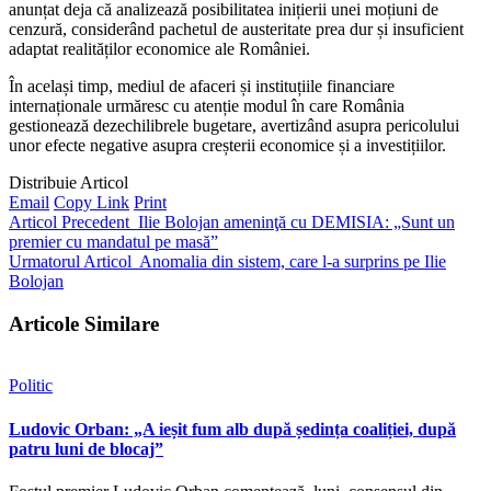
anunțat deja că analizează posibilitatea inițierii unei moțiuni de
cenzură, considerând pachetul de austeritate prea dur și insuficient
adaptat realităților economice ale României.
În același timp, mediul de afaceri și instituțiile financiare
internaționale urmăresc cu atenție modul în care România
gestionează dezechilibrele bugetare, avertizând asupra pericolului
unor efecte negative asupra creșterii economice și a investițiilor.
Distribuie Articol
Email
Copy Link
Print
Articol Precedent
Ilie Bolojan ameninţă cu DEMISIA: „Sunt un
premier cu mandatul pe masă”
Urmatorul Articol
Anomalia din sistem, care l-a surprins pe Ilie
Bolojan
Articole Similare
Politic
Ludovic Orban: „A ieșit fum alb după ședința coaliției, după
patru luni de blocaj”