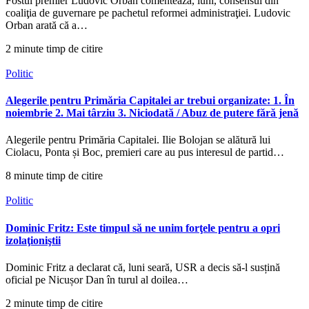
Fostul premier Ludovic Orban comentează, luni, consensul din
coaliţia de guvernare pe pachetul reformei administraţiei. Ludovic
Orban arată că a…
2 minute timp de citire
Politic
Alegerile pentru Primăria Capitalei ar trebui organizate: 1. În
noiembrie 2. Mai târziu 3. Niciodată / Abuz de putere fără jenă
Alegerile pentru Primăria Capitalei. Ilie Bolojan se alătură lui
Ciolacu, Ponta și Boc, premieri care au pus interesul de partid…
8 minute timp de citire
Politic
Dominic Fritz: Este timpul să ne unim forţele pentru a opri
izolaţioniştii
Dominic Fritz a declarat că, luni seară, USR a decis să-l susțină
oficial pe Nicușor Dan în turul al doilea…
2 minute timp de citire