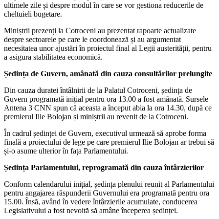
ultimele zile și despre modul în care se vor gestiona reducerile de
cheltuieli bugetare.
Miniștrii prezenți la Cotroceni au prezentat rapoarte actualizate
despre sectoarele pe care le coordonează și au argumentat
necesitatea unor ajustări în proiectul final al Legii austerității, pentru
a asigura stabilitatea economică.
Ședința de Guvern, amânată din cauza consultărilor prelungite
Din cauza duratei întâlnirii de la Palatul Cotroceni, ședința de
Guvern programată inițial pentru ora 13.00 a fost amânată. Sursele
Antena 3 CNN spun că aceasta a început abia la ora 14.30, după ce
premierul Ilie Bolojan și miniștrii au revenit de la Cotroceni.
În cadrul ședinței de Guvern, executivul urmează să aprobe forma
finală a proiectului de lege pe care premierul Ilie Bolojan ar trebui să
și-o asume ulterior în fața Parlamentului.
Ședința Parlamentului, reprogramată din cauza întârzierilor
Conform calendarului inițial, ședința plenului reunit al Parlamentului
pentru angajarea răspunderii Guvernului era programată pentru ora
15.00. Însă, având în vedere întârzierile acumulate, conducerea
Legislativului a fost nevoită să amâne începerea ședinței.