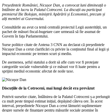
Președintele României, Nicușor Dan, a convocat luni dimineață o
întâlnire de lucru la Palatul Cotroceni. La discuții au participat
premierul Ilie Bolojan, miniștrii Apărării și Economiei, precum și
alți membri ai Guvernului.
Consultările au avut ca temă centrală proiectul Legii austerității, un
pachet de măsuri fiscal-bugetare care urmează să fie asumat de
Guvern în fața Parlamentului.
Surse politice citate de Antena 3 CNN au declarat că președintele
Nicușor Dan a cerut clarificări cu privire la conținutul final al legii și
impactul economic pe termen scurt și mediu.
De asemenea, șeful statului a dorit să afle cum vor fi protejate
categoriile sociale vulnerabile și ce măsuri vor fi luate pentru a
sprijini mediul economic afectat de noile taxe.
Discuțiile de la Cotroceni, mai lungi decât era prevăzut
Potrivit surselor citate, întâlnirea de la Palatul Cotroceni s-a prelungit
cu mult peste timpul estimat inițial, depășind câteva ore. În acest
interval, președintele Nicușor Dan a cerut lămuriri suplimentare
despre sursele de finanțare pentru măsurile sociale promise în