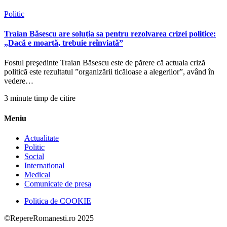
Politic
Traian Băsescu are soluția sa pentru rezolvarea crizei politice:
„Dacă e moartă, trebuie reînviată”
Fostul preşedinte Traian Băsescu este de părere că actuala criză
politică este rezultatul ”organizării ticăloase a alegerilor”, având în
vedere…
3 minute timp de citire
Meniu
Actualitate
Politic
Social
International
Medical
Comunicate de presa
Politica de COOKIE
©RepereRomanesti.ro 2025