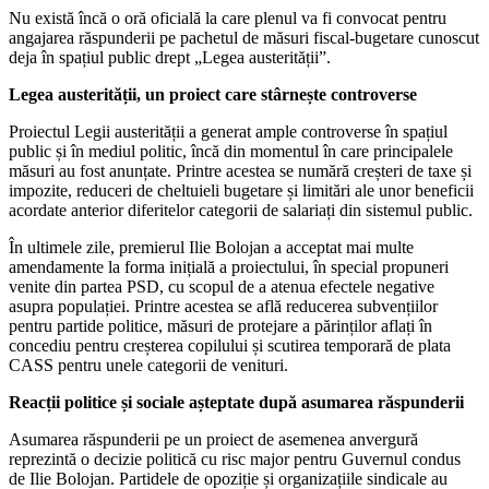
Nu există încă o oră oficială la care plenul va fi convocat pentru
angajarea răspunderii pe pachetul de măsuri fiscal-bugetare cunoscut
deja în spațiul public drept „Legea austerității”.
Legea austerității, un proiect care stârnește controverse
Proiectul Legii austerității a generat ample controverse în spațiul
public și în mediul politic, încă din momentul în care principalele
măsuri au fost anunțate. Printre acestea se numără creșteri de taxe și
impozite, reduceri de cheltuieli bugetare și limitări ale unor beneficii
acordate anterior diferitelor categorii de salariați din sistemul public.
În ultimele zile, premierul Ilie Bolojan a acceptat mai multe
amendamente la forma inițială a proiectului, în special propuneri
venite din partea PSD, cu scopul de a atenua efectele negative
asupra populației. Printre acestea se află reducerea subvențiilor
pentru partide politice, măsuri de protejare a părinților aflați în
concediu pentru creșterea copilului și scutirea temporară de plata
CASS pentru unele categorii de venituri.
Reacții politice și sociale așteptate după asumarea răspunderii
Asumarea răspunderii pe un proiect de asemenea anvergură
reprezintă o decizie politică cu risc major pentru Guvernul condus
de Ilie Bolojan. Partidele de opoziție și organizațiile sindicale au